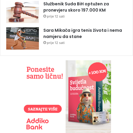
Službenik Suda BiH optužen za
pronevjeru skoro 197.000 KM
prije 12 sati
Sara Mikača igra tenis života i nema
namjeru da stane
prije 12 sati