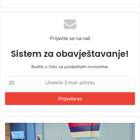
Prijavite se na naš
Sistem za obavještavanje!
Budite u toku sa posljednjim novostima.
U
n
e
s
i
t
e
E
V
m
l
a
a