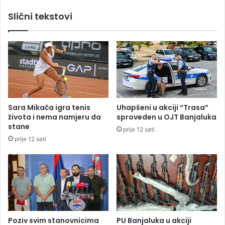
n
a
Slični tekstovi
a
l
d
e
u
o
ž
d
n
6
o
5
s
9
t
e
v
Sara Mikača igra tenis
Uhapšeni u akciji “Trasa”
r
života i nema namjeru da
sproveden u OJT Banjaluka
a
stane
prije 12 sati
i
prije 12 sati
z
a
z
v
a
l
e
b
Poziv svim stanovnicima
PU Banjaluka u akciji