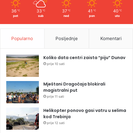
36
33
37
41
40
℃
℃
℃
℃
℃
pet
sub
ned
pon
uto
Popularno
Posljednje
Komentari
Koliko data centri zaista “piju” Dunav
prije 10 sati
Mještani Dragočaja blokirali
magistralni put
prije 11 sati
Helikopter ponovo gasi vatru u selima
kod Trebinja
prije 12 sati