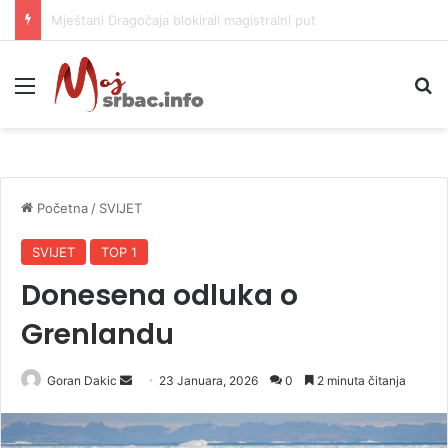
Helikopter ponovo gasi vatru u selima kod Trebinja
Meni
P
Početna
/
SVIJET
SVIJET
TOP 1
Donesena odluka o
Grenlandu
Goran Dakic
S
23 Januara, 2026
0
2 minuta čitanja
e
n