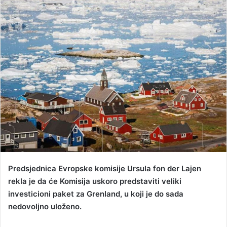
d
a
n
e
m
a
i
l
Predsjednica Evropske komisije Ursula fon der Lajen
rekla je da će Komisija uskoro predstaviti veliki
investicioni paket za Grenland, u koji je do sada
nedovoljno uloženo.