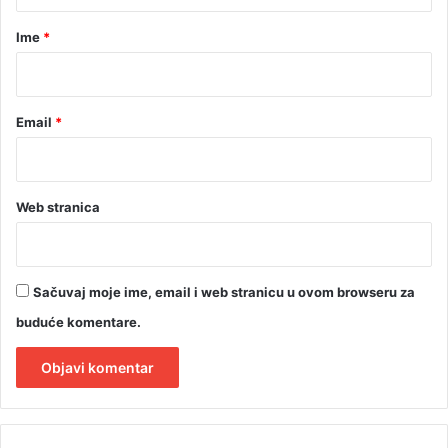
a
r
Ime
*
*
Email
*
Web stranica
Sačuvaj moje ime, email i web stranicu u ovom browseru za
buduće komentare.
A
l