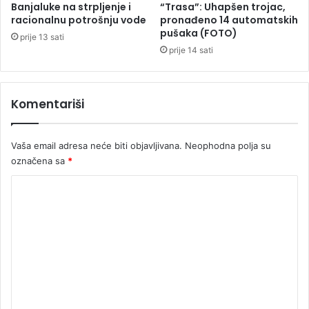
u
Banjaluke na strpljenje i
“Trasa”: Uhapšen trojac,
m
racionalnu potrošnju vode
pronađeno 14 automatskih
pušaka (FOTO)
n
prije 13 sati
a
prije 14 sati
b
e
r
Komentariši
z
i
Vaša email adresa neće biti objavljivana.
Neophodna polja su
označena sa
*
K
o
m
e
n
t