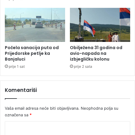
n
k
i
i
k
m
u
a
i
e
z
r
B
o
i
d
Počela sanacija puta od
Obilježena 31 godina od
l
r
Prijedorske petlje ka
avio-napada na
e
Banjaluci
izbjegličku kolonu
o
ć
m
prije 1 sat
prije 2 sata
e
i
:
m
G
a
Komentariši
r
o
m
Vaša email adresa neće biti objavljivana.
Neophodna polja su
u
označena sa
*
s
m
K
r
t
o