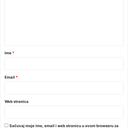
i
m
o
e
p
e
n
t
t
k
r
a
a
r
Ime
*
v
a
*
Email
*
Web stranica
Sačuvaj moje ime, email i web stranicu u ovom browseru za