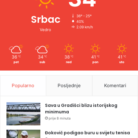
Srbac
36º - 25º
40%
2.09 km/h
Vedro
36
34
38
41
41
℃
℃
℃
℃
℃
pet
sub
ned
pon
uto
Popularno
Posljednje
Komentari
Sava u Gradišci blizu istorijskog
minimuma
prije 8 minuta
Đoković podigao buru u svijetu tenisa