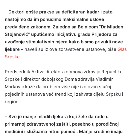
–
Doktori opšte prakse su deficitaran kadar i zato
nastojimo da im ponudimo maksimalne uslove
predviđene zakonom. Zajedno sa Bolnicom “Dr Mladen
Stojanović” uputićemo inicijativu gradu Prijedoru za
uvođenje stimulativnih mjera kako bismo privukli nove
ljekare
– naveli su iz ove zdravstvene ustanove, piše
Glas
Srpske
.
Predsjednik Aktiva direktora domova zdravlja Republike
Srpske i direktor dobojskog Doma zdravlja Vladimir
Marković kaže da problem više nije izolovan slučaj
pojedinih ustanova već trend koji zahvata cijelu Srpsku i
region.
–
Sve je manje mladih ljekara koji žele da rade u
primarnoj zdravstvenoj zaštiti, posebno u porodičnoj
medicini i službama hitne pomoći. Manje sredine imaju