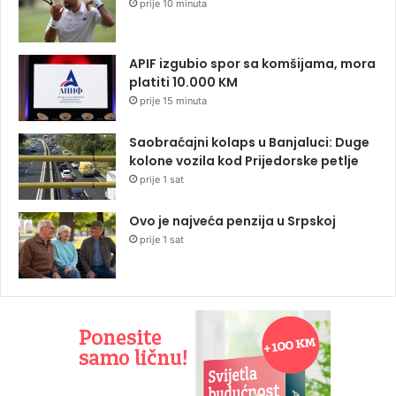
prije 10 minuta
APIF izgubio spor sa komšijama, mora
platiti 10.000 KM
prije 15 minuta
Saobraćajni kolaps u Banjaluci: Duge
kolone vozila kod Prijedorske petlje
prije 1 sat
Ovo je najveća penzija u Srpskoj
prije 1 sat