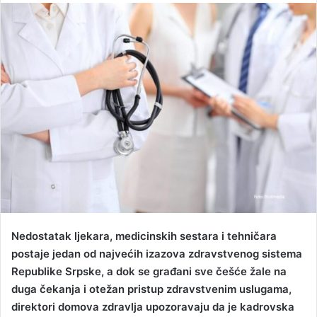
n
d
a
n
e
m
a
i
l
Nedostatak ljekara, medicinskih sestara i tehničara
postaje jedan od najvećih izazova zdravstvenog sistema
Republike Srpske, a dok se građani sve češće žale na
duga čekanja i otežan pristup zdravstvenim uslugama,
direktori domova zdravlja upozoravaju da je kadrovska