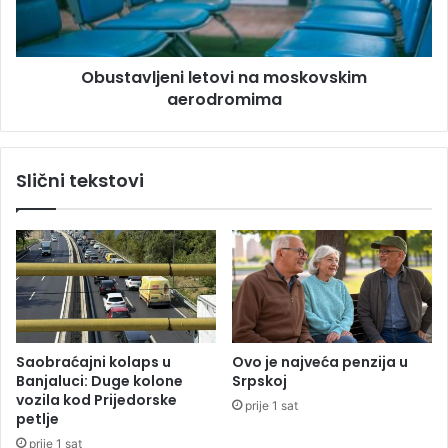
d
v
i
l
l
j
a
Obustavljeni letovi na moskovskim
e
p
aerodromima
n
o
i
m
l
o
e
Slični tekstovi
ć
t
p
o
o
v
l
i
j
n
o
a
p
m
r
o
i
s
Saobraćajni kolaps u
Ovo je najveća penzija u
v
k
Banjaluci: Duge kolone
Srpskoj
r
o
vozila kod Prijedorske
prije 1 sat
e
v
petlje
d
s
prije 1 sat