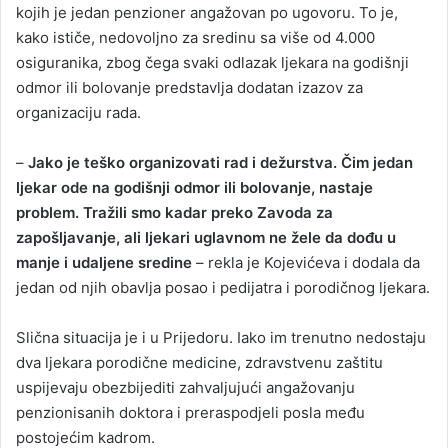
kojih je jedan penzioner angažovan po ugovoru. To je,
kako ističe, nedovoljno za sredinu sa više od 4.000
osiguranika, zbog čega svaki odlazak ljekara na godišnji
odmor ili bolovanje predstavlja dodatan izazov za
organizaciju rada.
–
Jako je teško organizovati rad i dežurstva. Čim jedan
ljekar ode na godišnji odmor ili bolovanje, nastaje
problem. Tražili smo kadar preko Zavoda za
zapošljavanje, ali ljekari uglavnom ne žele da dođu u
manje i udaljene sredine
– rekla je Kojevićeva i dodala da
jedan od njih obavlja posao i pedijatra i porodičnog ljekara.
Slična situacija je i u Prijedoru. Iako im trenutno nedostaju
dva ljekara porodične medicine, zdravstvenu zaštitu
uspijevaju obezbijediti zahvaljujući angažovanju
penzionisanih doktora i preraspodjeli posla među
postojećim kadrom.