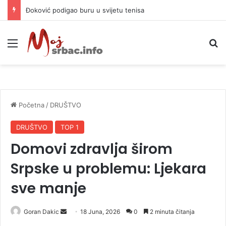
APIF izgubio spor sa komšijama, mora platiti 10.000 KM
Meni
P
Početna
/
DRUŠTVO
DRUŠTVO
TOP 1
Domovi zdravlja širom
Srpske u problemu: Ljekara
sve manje
Goran Dakic
S
18 Juna, 2026
0
2 minuta čitanja
e