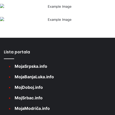
Lista portala
MojaSrpska.info
MojaBanjaLuka.info
MojDoboj.info
MojSrbac.info
MojaModriča.info