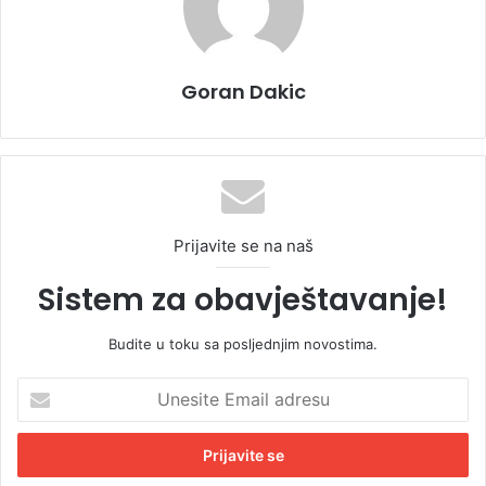
Goran Dakic
Prijavite se na naš
Sistem za obavještavanje!
Budite u toku sa posljednjim novostima.
U
n
e
s
i