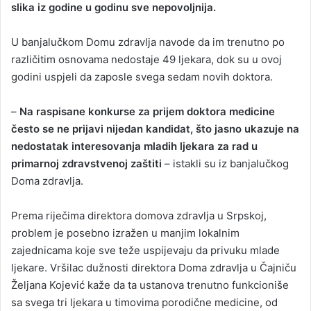
slika iz godine u godinu sve nepovoljnija.
U banjalučkom Domu zdravlja navode da im trenutno po
različitim osnovama nedostaje 49 ljekara, dok su u ovoj
godini uspjeli da zaposle svega sedam novih doktora.
–
Na raspisane konkurse za prijem doktora medicine
često se ne prijavi nijedan kandidat, što jasno ukazuje na
nedostatak interesovanja mladih ljekara za rad u
primarnoj zdravstvenoj zaštiti
– istakli su iz banjalučkog
Doma zdravlja.
Prema riječima direktora domova zdravlja u Srpskoj,
problem je posebno izražen u manjim lokalnim
zajednicama koje sve teže uspijevaju da privuku mlade
ljekare. Vršilac dužnosti direktora Doma zdravlja u Čajniču
Željana Kojević kaže da ta ustanova trenutno funkcioniše
sa svega tri ljekara u timovima porodične medicine, od