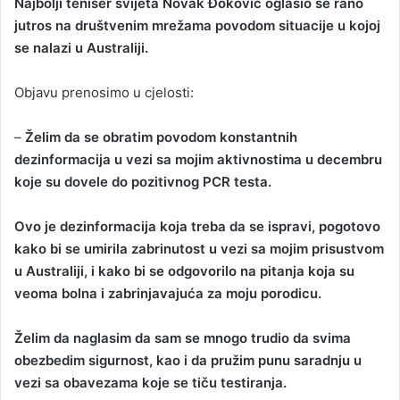
Najbolji teniser svijeta Novak Đoković oglasio se rano
a
jutros na društvenim mrežama povodom situacije u kojoj
n
se nalazi u Australiji.
e
m
Objavu prenosimo u cjelosti:
a
i
–
Želim da se obratim povodom konstantnih
l
dezinformacija u vezi sa mojim aktivnostima u decembru
koje su dovele do pozitivnog PCR testa.
Ovo je dezinformacija koja treba da se ispravi, pogotovo
kako bi se umirila zabrinutost u vezi sa mojim prisustvom
u Australiji, i kako bi se odgovorilo na pitanja koja su
veoma bolna i zabrinjavajuća za moju porodicu.
Želim da naglasim da sam se mnogo trudio da svima
obezbedim sigurnost, kao i da pružim punu saradnju u
vezi sa obavezama koje se tiču testiranja.