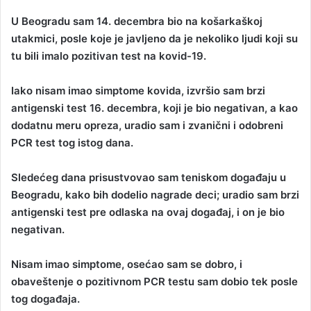
U Beogradu sam 14. decembra bio na košarkaškoj
utakmici, posle koje je javljeno da je nekoliko ljudi koji su
tu bili imalo pozitivan test na kovid-19.
Iako nisam imao simptome kovida, izvršio sam brzi
antigenski test 16. decembra, koji je bio negativan, a kao
dodatnu meru opreza, uradio sam i zvanični i odobreni
PCR test tog istog dana.
Sledećeg dana prisustvovao sam teniskom događaju u
Beogradu, kako bih dodelio nagrade deci; uradio sam brzi
antigenski test pre odlaska na ovaj događaj, i on je bio
negativan.
Nisam imao simptome, osećao sam se dobro, i
obaveštenje o pozitivnom PCR testu sam dobio tek posle
tog događaja.