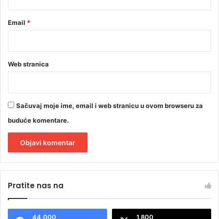
Email
*
Web stranica
Sačuvaj moje ime, email i web stranicu u ovom browseru za
buduće komentare.
A
l
Pratite nas na
t
e
44.000
1.800
r