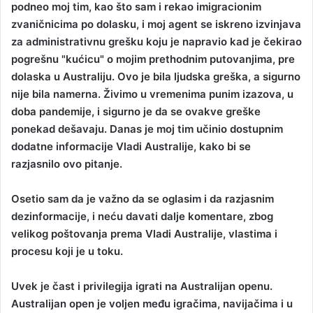
podneo moj tim, kao što sam i rekao imigracionim
zvaničnicima po dolasku, i moj agent se iskreno izvinjava
za administrativnu grešku koju je napravio kad je čekirao
pogrešnu "kućicu" o mojim prethodnim putovanjima, pre
dolaska u Australiju. Ovo je bila ljudska greška, a sigurno
nije bila namerna. Živimo u vremenima punim izazova, u
doba pandemije, i sigurno je da se ovakve greške
ponekad dešavaju. Danas je moj tim učinio dostupnim
dodatne informacije Vladi Australije, kako bi se
razjasnilo ovo pitanje.
Osetio sam da je važno da se oglasim i da razjasnim
dezinformacije, i neću davati dalje komentare, zbog
velikog poštovanja prema Vladi Australije, vlastima i
procesu koji je u toku.
Uvek je čast i privilegija igrati na Australijan openu.
Australijan open je voljen među igračima, navijačima i u