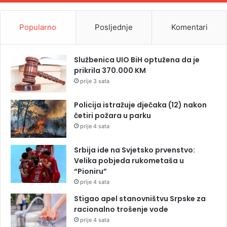
Popularno
Posljednje
Komentari
Službenica UIO BiH optužena da je
prikrila 370.000 KM
prije 3 sata
Policija istražuje dječaka (12) nakon
četiri požara u parku
prije 4 sata
Srbija ide na Svjetsko prvenstvo:
Velika pobjeda rukometaša u
“Pioniru”
prije 4 sata
Stigao apel stanovništvu Srpske za
racionalno trošenje vode
prije 4 sata