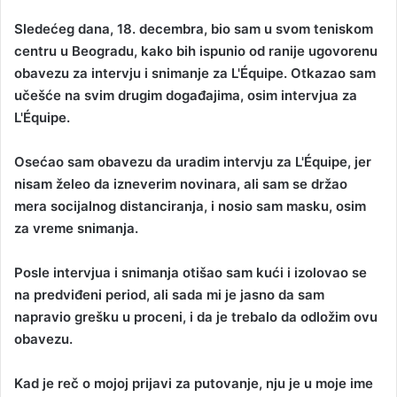
Sledećeg dana, 18. decembra, bio sam u svom teniskom
centru u Beogradu, kako bih ispunio od ranije ugovorenu
obavezu za intervju i snimanje za L'Équipe. Otkazao sam
učešće na svim drugim događajima, osim intervjua za
L'Équipe.
Osećao sam obavezu da uradim intervju za L'Équipe, jer
nisam želeo da izneverim novinara, ali sam se držao
mera socijalnog distanciranja, i nosio sam masku, osim
za vreme snimanja.
Posle intervjua i snimanja otišao sam kući i izolovao se
na predviđeni period, ali sada mi je jasno da sam
napravio grešku u proceni, i da je trebalo da odložim ovu
obavezu.
Kad je reč o mojoj prijavi za putovanje, nju je u moje ime