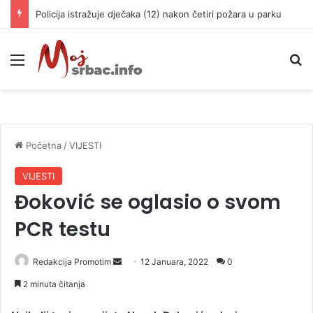
Policija istražuje dječaka (12) nakon četiri požara u parku
Meni
P
Početna
/
VIJESTI
VIJESTI
Đoković se oglasio o svom
PCR testu
Redakcija Promotim
S
12 Januara, 2022
0
e
2 minuta čitanja
n
d