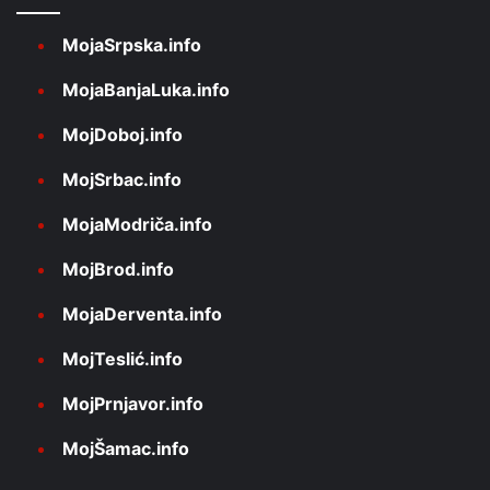
MojaSrpska.info
MojaBanjaLuka.info
MojDoboj.info
MojSrbac.info
MojaModriča.info
MojBrod.info
MojaDerventa.info
MojTeslić.info
MojPrnjavor.info
MojŠamac.info