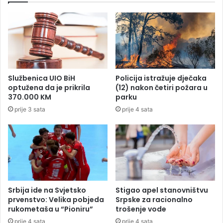
e
r
b
a
e
c
z
i
1
j
2
a
5
t
Službenica UIO BiH
Policija istražuje dječaka
m
u
optužena da je prikrila
(12) nakon četiri požara u
i
m
370.000 KM
parku
l
o
prije 3 sata
prije 4 sata
i
r
o
a
n
n
a
a
e
o
v
k
r
u
a
j
Srbija ide na Svjetsko
Stigao apel stanovništvu
e
prvenstvo: Velika pobjeda
Srpske za racionalno
d
rukometaša u “Pioniru”
trošenje vode
i
prije 4 sata
prije 4 sata