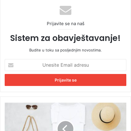
Prijavite se na naš
Sistem za obavještavanje!
Budite u toku sa posljednjim novostima.
U
n
e
s
i
t
e
E
S
m
u
a
k
i
n
l
j