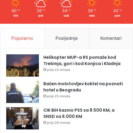
40
36
34
38
40
℃
℃
℃
℃
℃
čet
pet
sub
ned
pon
Popularno
Posljednje
Komentari
Helikopter MUP-a RS pomaže kod
Trebinja, gori i kod Konjica i Kladnja
prije 23 minute
Bačen molotovljev koktel na poznati
hotel u Beogradu
prije 25 minuta
CIK BiH kaznio PSS sa 8.500 KM, a
SNSD sa 6.000 KM
prije 28 minuta