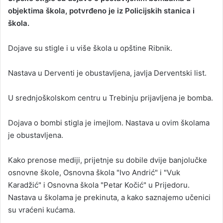
objektima škola, potvrđeno je iz Policijskih stanica i
a
škola.
n
e
Dojave su stigle i u više škola u opštine Ribnik.
m
a
i
Nastava u Derventi je obustavljena, javlja Derventski list.
l
U srednjoškolskom centru u Trebinju prijavljena je bomba.
Dojava o bombi stigla je imejlom. Nastava u ovim školama
je obustavljena.
Kako prenose mediji, prijetnje su dobile dvije banjolučke
osnovne škole, Osnovna škola "Ivo Andrić" i "Vuk
Karadžić" i Osnovna škola "Petar Kočić" u Prijedoru.
Nastava u školama je prekinuta, a kako saznajemo učenici
su vraćeni kućama.