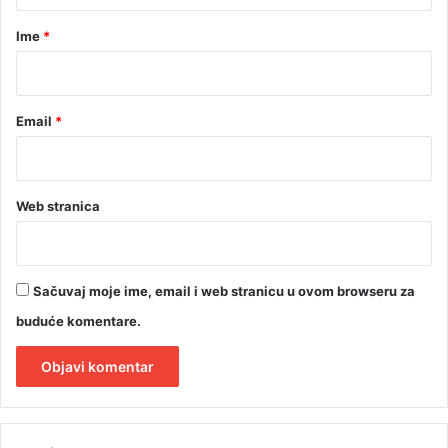
r
Ime
*
*
Email
*
Web stranica
Sačuvaj moje ime, email i web stranicu u ovom browseru za
buduće komentare.
A
l