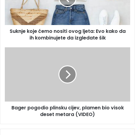
a
e
d
k
r
o
e
j
s
Suknje koje ćemo nositi ovog ljeta: Evo kako da
e
u
ih kombinujete da izgledate šik
ć
e
m
B
o
a
n
g
o
e
s
r
i
p
t
o
i
g
o
o
v
Bager pogodio plinsku cijev, plamen bio visok
d
o
deset metara (VIDEO)
i
g
o
l
p
j
l