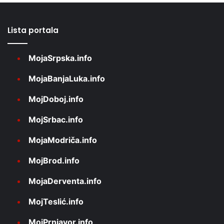
Lista portala
MojaSrpska.info
MojaBanjaLuka.info
MojDoboj.info
MojSrbac.info
MojaModriča.info
MojBrod.info
MojaDerventa.info
MojTeslić.info
MojPrnjavor.info