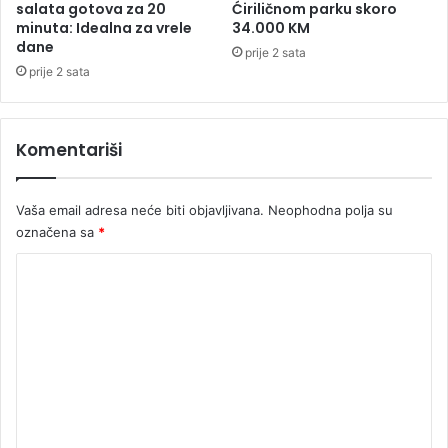
u
i
salata gotova za 20
Ćiriličnom parku skoro
j
minuta: Idealna za vrele
34.000 KM
s
dane
e
o
prije 2 sata
t
k
prije 2 sata
e
d
d
e
a
s
Komentariši
i
e
z
t
g
m
Vaša email adresa neće biti objavljivana.
Neophodna polja su
l
e
označena sa
*
e
t
d
a
K
a
r
o
t
a
e
(
m
š
V
e
i
I
k
D
n
E
t
O
)
a