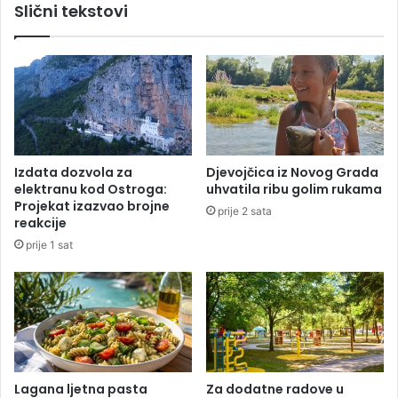
Slični tekstovi
e
i
t
n
a
s
:
k
E
u
v
c
o
i
k
j
a
e
Izdata dozvola za
Djevojčica iz Novog Grada
k
v
elektranu kod Ostroga:
uhvatila ribu golim rukama
o
,
Projekat izazvao brojne
prije 2 sata
d
p
reakcije
a
l
prije 1 sat
i
a
h
m
k
e
o
n
m
b
b
i
i
o
n
v
Lagana ljetna pasta
Za dodatne radove u