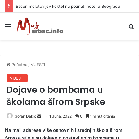
Bačen molotovljev koktel na poznati hotel u Beogradu
Meni
P
Početna
/
VIJESTI
VIJESTI
Dojave o bombama u
školama širom Srpske
Goran Dakic
S
1 Juna, 2022
0
1 minut čitanja
e
Na mail aderese više osnovnih i srednjih škola širom
n
Srpske stigle su dojave o postavljenim bombama u
d