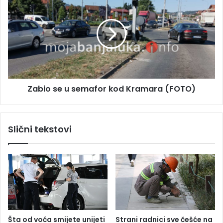
p
a
r
b
o
i
s
o
l
s
a
e
v
u
l
s
Zabio se u semafor kod Kramara (FOTO)
j
e
a
m
j
a
u
f
Slični tekstovi
S
o
v
r
e
k
t
o
o
d
g
K
S
r
i
a
s
m
Šta od voća smijete unijeti
Strani radnici sve češće na