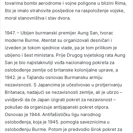
tovarima bombi aerodrome i vojne poligone u blizini Rima,
što je imalo strahovite posljedice na raspoloženje vojske,
moral stanovništva i stav dvora.
1947. – Ubijen burmanski premijer Aung San, tvorac
moderne Burme. Atentat su organizovali desničari i
izveden je tokom sjednice vlade, pa je tom prilikom je
ubijeno i šest ministara. Prije Drugog svjetskog rata Aung
San je bio najistaknutiji vođa nacionalnog pokreta za
oslobođenje zemlje od britanske kolonijalne uprave, a
1942. je u Tajlandu osnovao Burmansku armiju
nezavisnosti. S Japancima je učestvovao u protjerivanju
Britanaca, nadajući se nezavisnosti zemlje, ali je ubrzo –
uvidjevši da će Japan izigrati pokret za nezavisnost –
pokušao da organizuje antijapanski pokret otpora.
Osnovao je 1944. Antifašističku ligu narodnog
oslobođenja, koja je 1945. pomogla saveznicima u
oslobođenju Burme. Potom je predvodio širok pokret za