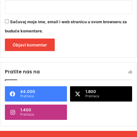
Sačuvaj moje ime, email i web stranicu u ovom browseru za
buduće komentare.
A
l
Pratite nas na
t
e
44.000
1.800
r
Pratilaca
Pratilaca
n
1.400
a
Pratilaca
t
i