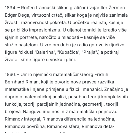
1834. – Rođen francuski slikar, grafičar i vajar Iler Žermen
Edgar Dega, virtuozni crtač, slikar koga je najviše zanimala
živost i raznovrsnost pokreta. U početku realista, kasnije
se približio impresionizmu. U uljanoj tehnici je izradio više
sjajnih portreta, naročito u mladosti – kasnije se više
služio pastelom. U zrelom dobu je radio gotovo isključivo
figure /ciklusi "Balerina", "Kupačica", "Pralja"/, a potkraj
života i sitne figure u vosku i glini.
1866. – Umro njemački matematičar Georg Fridrih
Bernhard Riman, koji je otvorio nove pravce razvitka
matematike i njene primjene u fizici i mehanici. Značajno je
doprinio matematičkoj analizi, posebno teoriji kompleksnih
funkcija, teoriji parcijalnih jednačina, geometriji, teoriji
brojeva. NJegovo ime nosi niz matematičkih pojmova:
Rimanov integral, Rimanova diferencijalna jednačina,
Rimanova površina, Rimanova sfera, Rimanova đeta-