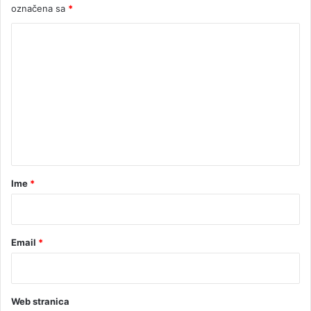
označena sa
*
K
o
m
e
n
t
a
r
Ime
*
*
Email
*
Web stranica