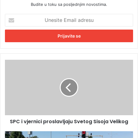
Budite u toku sa posljednjim novostima.
U
n
e
s
i
t
e
E
S
m
P
a
C
i
i
l
v
a
j
d
e
r
r
e
n
s
SPC i vjernici proslavljaju Svetog Sisoja Velikog
i
u
c
i
Z