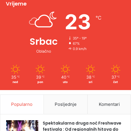
v
Vrijeme
e
23
℃
:
Srbac
35º - 19º
67%
0.9 km/h
Oblačno
35
39
40
38
37
℃
℃
℃
℃
℃
ned
pon
uto
sri
čet
Popularno
Posljednje
Komentari
Spektakularna druga noć Freshwave
festivala : Od regionalnih hitova do