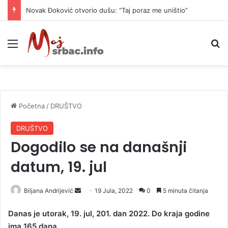
Novak Đoković otvorio dušu: “Taj poraz me uništio”
Meni
P
Početna
/
DRUŠTVO
DRUŠTVO
Dogodilo se na današnji
datum, 19. jul
Biljana Andrijević
S
19 Jula, 2022
0
5 minuta čitanja
e
Danas je utorak, 19. jul, 201. dan 2022. Do kraja godine
n
ima 165 dana.
d