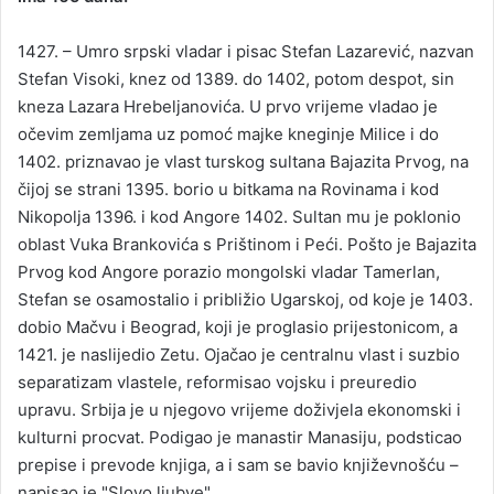
a
1427. – Umro srpski vladar i pisac Stefan Lazarević, nazvan
n
Stefan Visoki, knez od 1389. do 1402, potom despot, sin
e
kneza Lazara Hrebeljanovića. U prvo vrijeme vladao je
m
a
očevim zemljama uz pomoć majke kneginje Milice i do
i
1402. priznavao je vlast turskog sultana Bajazita Prvog, na
l
čijoj se strani 1395. borio u bitkama na Rovinama i kod
Nikopolja 1396. i kod Angore 1402. Sultan mu je poklonio
oblast Vuka Brankovića s Prištinom i Peći. Pošto je Bajazita
Prvog kod Angore porazio mongolski vladar Tamerlan,
Stefan se osamostalio i približio Ugarskoj, od koje je 1403.
dobio Mačvu i Beograd, koji je proglasio prijestonicom, a
1421. je naslijedio Zetu. Ojačao je centralnu vlast i suzbio
separatizam vlastele, reformisao vojsku i preuredio
upravu. Srbija je u njegovo vrijeme doživjela ekonomski i
kulturni procvat. Podigao je manastir Manasiju, podsticao
prepise i prevode knjiga, a i sam se bavio književnošću –
napisao je "Slovo ljubve".