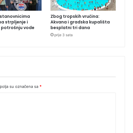
s
r
 stanovnicima
Zbog tropskih vrućina:
p
a strpljenje i
Akvana i gradska kupališta
s
 potrošnju vode
besplatni tri dana
k
prije 3 sata
i
h
m
a
j
k
i
n
i
olja su označena sa
*
s
u
p
o
t
r
e