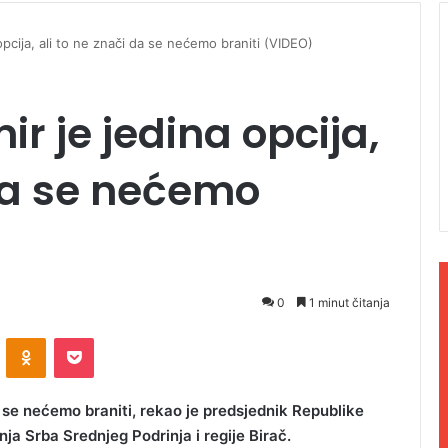
opcija, ali to ne znači da se nećemo braniti (VIDEO)
ir je jedina opcija,
 da se nećemo
0
1 minut čitanja
ontakte
Odnoklassniki
Pocket
da se nećemo braniti, rekao je predsjednik Republike
ja Srba Srednjeg Podrinja i regije Birač.