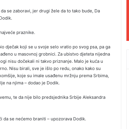
da se zaboravi, jer drugi žele da to tako bude, Da
Dodik.
 najveće praznike.
bio dječak koji se u svoje selo vratio po svog psa, pa ga
onađeno u masovnoj grobnici. Za ubistvo djeteta nijedna
ogi nisu dočekali ni takvo priznanje. Malo je kuća u
rno. Nisu birali, sve je išlo po redu, onako kako su
ove komšije, koje su imale usađenu mržnju prema Srbima,
lje na njima – dodao je Dodik.
vemu, te da nije bilo predsjednika Srbije Aleksandra
nači da se nećemo braniti – upozorava Dodik.