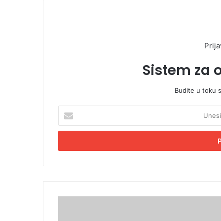
Prija
Sistem za 
Budite u toku 
U
n
e
s
i
t
e
E
m
O
a
k
i