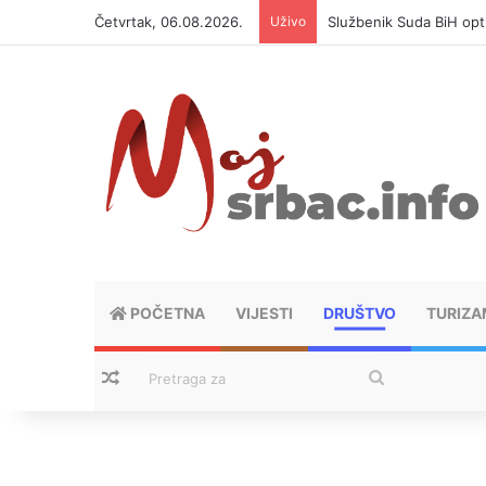
Četvrtak, 06.08.2026.
Uživo
Službenik Suda BiH op
POČETNA
VIJESTI
DRUŠTVO
TURIZA
Nasumični tekstovi
Pretraga
za