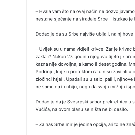
m
– Hvala vam što na ovaj način ne dozvoljavamo 
a
nestane sjećanje na stradale Srbe – istakao je 
i
l
Dodao je da su Srbe najviše ubijali, na njihove
– Uvijek su u nama vidjeli krivce. Zar je krivac 
zaklali? Nakon 27. godina njegovo tijelo je pr
kazna nije dovoljna, a kamo li deset godina. Mn
Podrinju, koje u proteklom ratu nisu zavijali u c
zločinci htjeli. Upadali su u selo, palili, njih
ne samo da ih ubiju, nego da svoju mržnju ispo
Dodao je da je Svesrpski sabor prekretnica u s
Vučića, na ovom planu se ništa ne bi desilo.
– Za nas Srbe mir je jedina opcija, ali to ne z