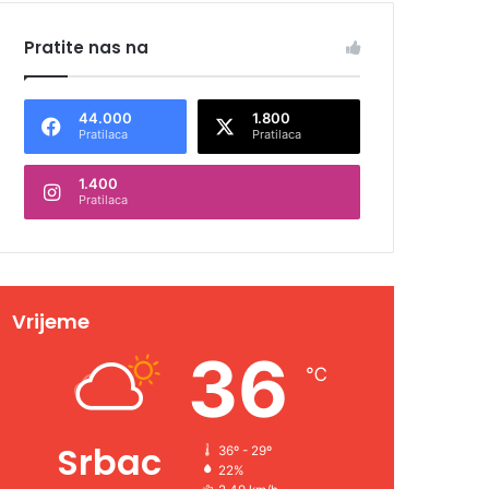
Pratite nas na
44.000
1.800
Pratilaca
Pratilaca
1.400
Pratilaca
Vrijeme
36
℃
Srbac
36º - 29º
22%