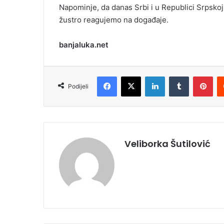
Napominje, da danas Srbi i u Republici Srpskoj i
žustro reagujemo na događaje.
banjaluka.net
Facebook
X
LinkedIn
Tumblr
Pinterest
Podijeli
Veliborka Šutilović