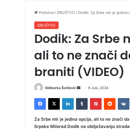
Početna
/
DRUŠTVO
/
Dodik: Za Srbe mir je jedina 
DRUŠTVO
Dodik: Za Srbe m
ali to ne znači
braniti (VIDEO)
Veliborka Šutilović
S
6 Jula, 2024
e
Facebook
X
LinkedIn
Tumblr
Pinterest
Reddit
VK
n
d
a
Za Srbe mir je jedina opcija, ali to ne znači 
n
Srpske Milorad Dodik na obilježavanju stradan
e