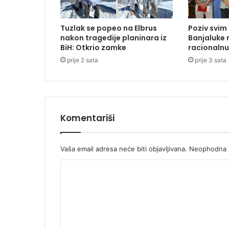
k
a
Tuzlak se popeo na Elbrus
Poziv svim
d
nakon tragedije planinara iz
Banjaluke n
a
BiH: Otkrio zamke
racionalnu
:
prije 2 sata
prije 3 sata
P
r
o
h
o
d
Komentariši
n
a
d
Vaša email adresa neće biti objavljivana.
Neophodna p
i
K
o
n
o
i
m
c
a
e
n
n