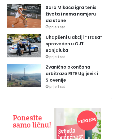
Sara Mikača igra tenis
života i nema namjeru
da stane
prije 1 sat
Uhapšeni u akciji “Trasa”
sproveden u OJT
Banjaluka
prije 1 sat
Zvanično okončana
arbitraža RITE Ugljevik i
Slovenije
prije 1 sat