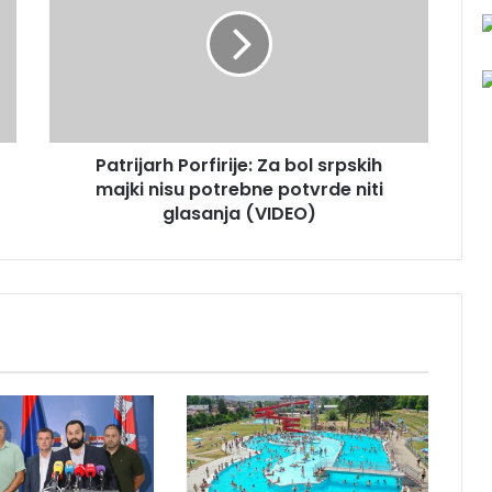
t
r
i
j
a
r
h
Patrijarh Porfirije: Za bol srpskih
P
majki nisu potrebne potvrde niti
o
r
glasanja (VIDEO)
f
i
r
i
j
e
:
Z
a
b
o
l