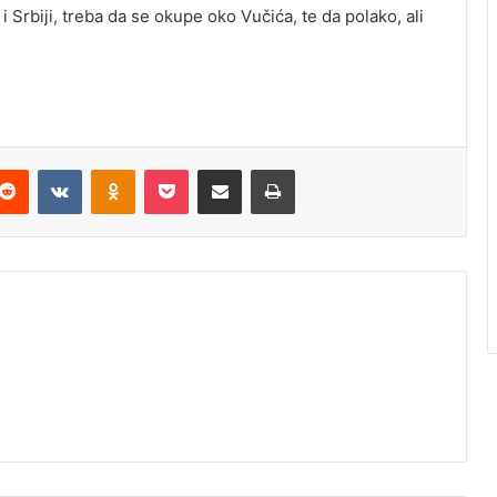
 Srbiji, treba da se okupe oko Vučića, te da polako, ali
Reddit
VKontakte
Odnoklassniki
Pocket
Podijeli putem Emaila
Odštampaj