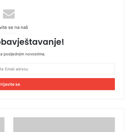
vite se na naš
obavještavanje!
sa posljednjim novostima.
P
a