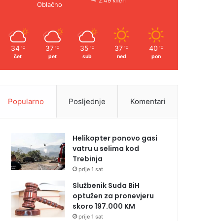
2.49 km/h
Oblačno
34
37
35
37
40
℃
℃
℃
℃
℃
čet
pet
sub
ned
pon
Popularno
Posljednje
Komentari
Helikopter ponovo gasi
vatru u selima kod
Trebinja
prije 1 sat
Službenik Suda BiH
optužen za pronevjeru
skoro 197.000 KM
prije 1 sat