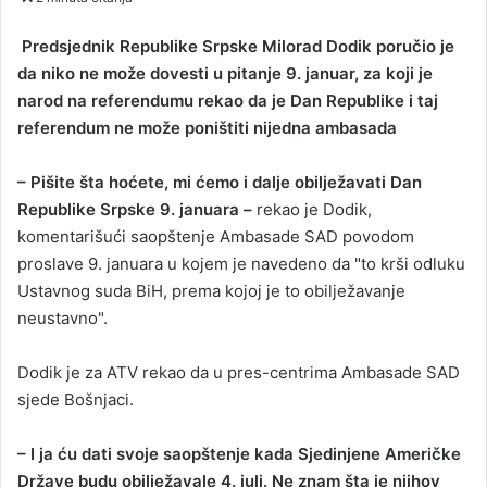
n
d
Predsjednik Republike Srpske Milorad Dodik poručio je
a
da niko ne može dovesti u pitanje 9. januar, za koji je
n
narod na referendumu rekao da je Dan Republike i taj
e
referendum ne može poništiti nijedna ambasada
m
a
– Pišite šta hoćete, mi ćemo i dalje obilježavati Dan
i
Republike Srpske 9. januara –
rekao je Dodik,
l
komentarišući saopštenje Ambasade SAD povodom
proslave 9. januara u kojem je navedeno da "to krši odluku
Ustavnog suda BiH, prema kojoj je to obilježavanje
neustavno".
Dodik je za ATV rekao da u pres-centrima Ambasade SAD
sjede Bošnjaci.
– I ja ću dati svoje saopštenje kada Sjedinjene Američke
Države budu obilježavale 4. juli. Ne znam šta je njihov