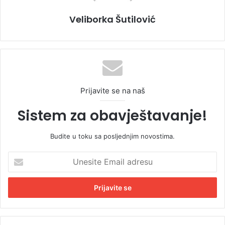
Veliborka Šutilović
Prijavite se na naš
Sistem za obavještavanje!
Budite u toku sa posljednjim novostima.
U
n
e
s
i
t
e