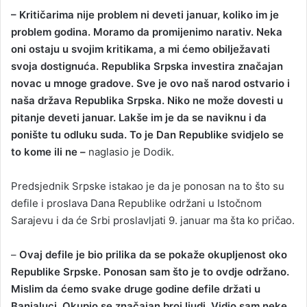
– Kritičarima nije problem ni deveti januar, koliko im je
problem godina. Moramo da promijenimo narativ. Neka
oni ostaju u svojim kritikama, a mi ćemo obilježavati
svoja dostignuća. Republika Srpska investira značajan
novac u mnoge gradove. Sve je ovo naš narod ostvario i
naša država Republika Srpska. Niko ne može dovesti u
pitanje deveti januar. Lakše im je da se naviknu i da
ponište tu odluku suda. To je Dan Republike svidjelo se
to kome ili ne –
naglasio je Dodik.
Predsjednik Srpske istakao je da je ponosan na to što su
defile i proslava Dana Republike održani u Istočnom
Sarajevu i da će Srbi proslavljati 9. januar ma šta ko pričao.
–
Ovaj defile je bio prilika da se pokaže okupljenost oko
Republike Srpske. Ponosan sam što je to ovdje održano.
Mislim da ćemo svake druge godine defile držati u
Banjaluci. Okupio se značajan broj ljudi. Vidio sam neke