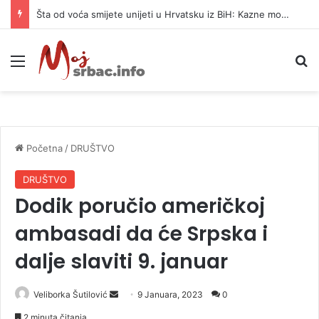
Šta od voća smijete unijeti u Hrvatsku iz BiH: Kazne mogu dostići 13.260 evra
Meni
P
Početna
/
DRUŠTVO
DRUŠTVO
Dodik poručio američkoj
ambasadi da će Srpska i
dalje slaviti 9. januar
Veliborka Šutilović
S
9 Januara, 2023
0
e
2 minuta čitanja