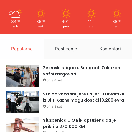
34
36
40
41
38
℃
℃
℃
℃
℃
sub
ned
pon
uto
sri
Popularno
Posljednje
Komentari
Zelenski stigao u Beograd: Zakazani
važni razgovori
prije 8 sati
Šta od voća smijete unijeti u Hrvatsku
iz BiH: Kazne mogu dostići 13.260 evra
prije 8 sati
Službenica UIO BiH optužena da je
prikrila 370.000 KM