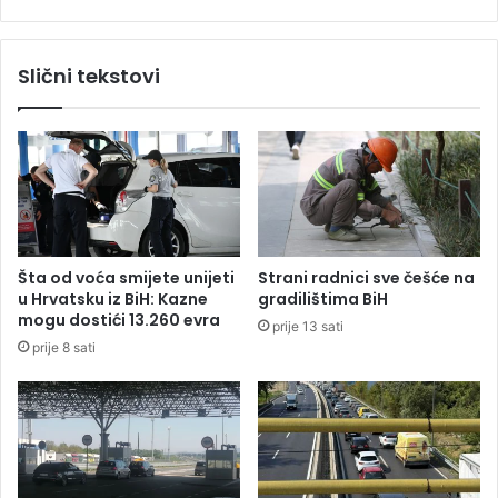
t
S
a
r
l
b
Slični tekstovi
e
i
A
j
n
e
e
p
V
o
o
b
l
i
š
j
e
Šta od voća smijete unijeti
Strani radnici sve češće na
d
u Hrvatsku iz BiH: Kazne
gradilištima BiH
i
mogu dostići 13.260 evra
prije 13 sati
l
prije 8 sati
i
p
r
v
a
k