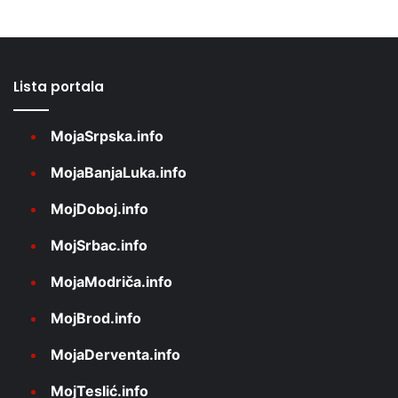
Lista portala
MojaSrpska.info
MojaBanjaLuka.info
MojDoboj.info
MojSrbac.info
MojaModriča.info
MojBrod.info
MojaDerventa.info
MojTeslić.info