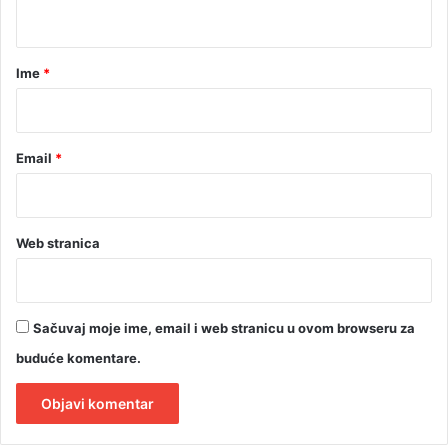
t
a
r
Ime
*
*
Email
*
Web stranica
Sačuvaj moje ime, email i web stranicu u ovom browseru za
buduće komentare.
A