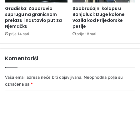
a
E
Gradiška: Zaboravio
Saobraćajni kolaps u
v
suprugu na graničnom
Banjaluci: Duge kolone
prelazu i nastavio put za
vozila kod Prijedorske
r
Njemačku
petlje
o
p
prije 14 sati
prije 18 sati
e
Komentariši
Vaša email adresa neće biti objavljivana.
Neophodna polja su
označena sa
*
K
o
m
e
n