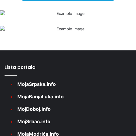
Lista portala
MojaSrpska.info
MojaBanjaLuka.info
MojDoboj.info
MojSrbac.info
MojaModriča.info