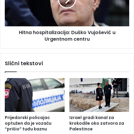
u
a
s
h
u
o
u
s
Š
p
v
Hitna hospitalizacija: Duško Vujošević u
i
a
Urgentnom centru
t
j
a
c
l
a
i
Slični tekstovi
r
z
s
a
k
c
o
i
j
j
s
a
t
:
r
D
a
u
Prijedorski policajac
Izrael gradi kanal za
d
š
optužen da je vozaču
krokodile oko zatvora za
a
k
“prišio” tuđu kaznu
Palestince
l
o