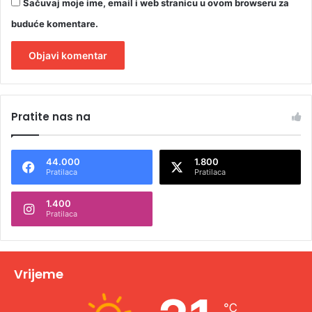
Sačuvaj moje ime, email i web stranicu u ovom browseru za
buduće komentare.
A
l
Pratite nas na
t
e
44.000
1.800
r
Pratilaca
Pratilaca
n
1.400
a
Pratilaca
t
i
v
Vrijeme
e
℃
: