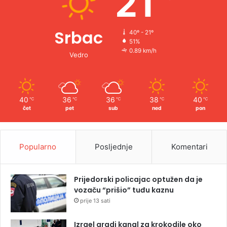
21
Srbac
40º - 21º
51%
0.89 km/h
Vedro
40
36
36
38
40
℃
℃
℃
℃
℃
čet
pet
sub
ned
pon
Popularno
Posljednje
Komentari
Prijedorski policajac optužen da je
vozaču “prišio” tuđu kaznu
prije 13 sati
Izrael gradi kanal za krokodile oko