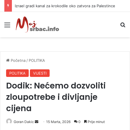
Izrael gradi kanal za krokodile oko zatvora za Palestince
Meni
P
Početna
/
POLITIKA
POLITIKA
VIJESTI
Dodik: Nećemo dozvoliti
zloupotrebe i divljanje
cijena
Goran Dakic
S
15 Marta, 2026
0
Prije minut
e