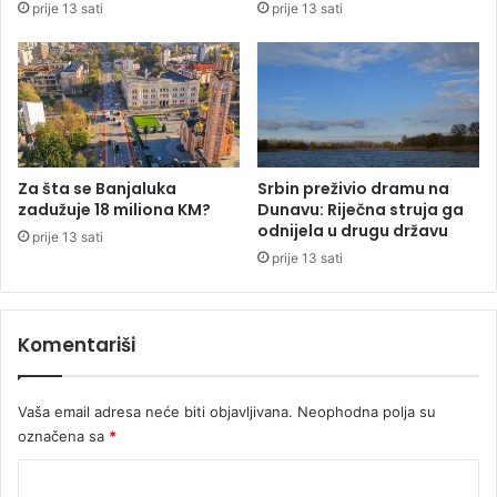
prije 13 sati
prije 13 sati
a
V
i
u
ž
j
e
o
n
š
a
e
i
v
z
i
Za šta se Banjaluka
Srbin preživio dramu na
C
ć
zadužuje 18 miliona KM?
Dunavu: Riječna struja ga
r
u
odnijela u drugu državu
prije 13 sati
n
U
prije 13 sati
e
r
G
g
o
e
Komentariši
r
n
e
t
n
Vaša email adresa neće biti objavljivana.
Neophodna polja su
o
označena sa
*
m
c
K
e