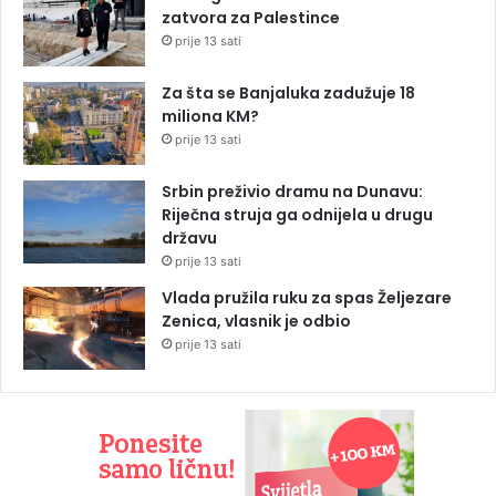
zatvora za Palestince
prije 13 sati
Za šta se Banjaluka zadužuje 18
miliona KM?
prije 13 sati
Srbin preživio dramu na Dunavu:
Riječna struja ga odnijela u drugu
državu
prije 13 sati
Vlada pružila ruku za spas Željezare
Zenica, vlasnik je odbio
prije 13 sati