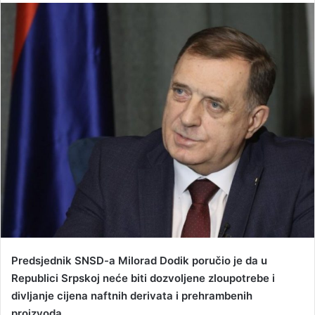
n
d
a
n
e
m
a
i
l
Predsjednik SNSD-a Milorad Dodik poručio je da u
Republici Srpskoj neće biti dozvoljene zloupotrebe i
divljanje cijena naftnih derivata i prehrambenih
proizvoda.