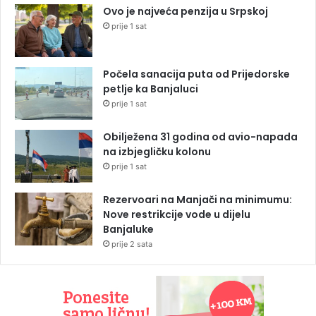
Ovo je najveća penzija u Srpskoj
prije 1 sat
Počela sanacija puta od Prijedorske
petlje ka Banjaluci
prije 1 sat
Obilježena 31 godina od avio-napada
na izbjegličku kolonu
prije 1 sat
Rezervoari na Manjači na minimumu:
Nove restrikcije vode u dijelu
Banjaluke
prije 2 sata