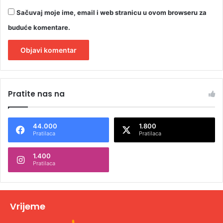
Sačuvaj moje ime, email i web stranicu u ovom browseru za
buduće komentare.
A
l
Pratite nas na
t
e
44.000
1.800
r
Pratilaca
Pratilaca
n
1.400
a
Pratilaca
t
i
v
Vrijeme
e