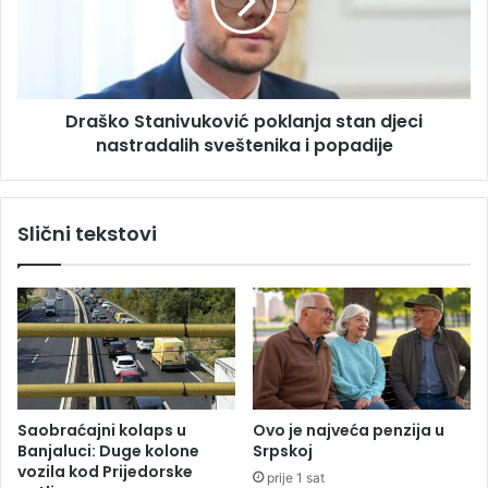
a
k
s
o
o
S
v
t
a
a
d
Draško Stanivuković poklanja stan djeci
n
a
nastradalih sveštenika i popadije
i
p
v
o
u
s
k
Slični tekstovi
t
o
i
v
g
i
n
ć
e
p
d
o
o
k
g
l
o
a
Saobraćajni kolaps u
Ovo je najveća penzija u
v
n
Banjaluci: Duge kolone
Srpskoj
o
j
vozila kod Prijedorske
prije 1 sat
r
a