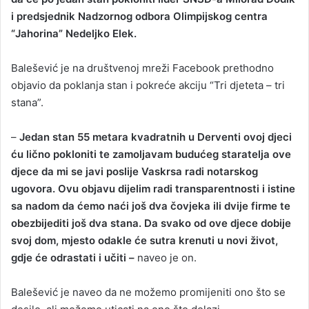
i predsjednik Nadzornog odbora Olimpijskog centra
“Јahorina” Nedeljko Elek.
Balešević je na društvenoj mreži Facebook prethodno
objavio da poklanja stan i pokreće akciju “Tri djeteta – tri
stana”.
–
Јedan stan 55 metara kvadratnih u Derventi ovoj djeci
ću lično pokloniti te zamoljavam budućeg staratelja ove
djece da mi se javi poslije Vaskrsa radi notarskog
ugovora. Ovu objavu dijelim radi transparentnosti i istine
sa nadom da ćemo naći još dva čovjeka ili dvije firme te
obezbijediti još dva stana. Da svako od ove djece dobije
svoj dom, mjesto odakle će sutra krenuti u novi život,
gdje će odrastati i učiti –
naveo je on.
Balešević je naveo da ne možemo promijeniti ono što se