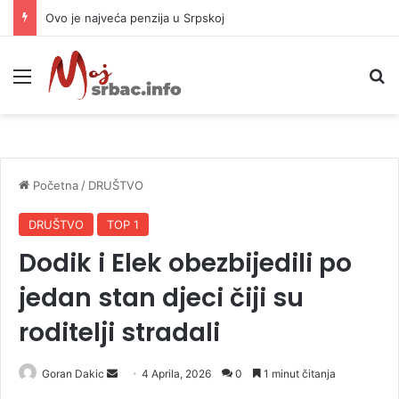
Ovo je najveća penzija u Srpskoj
Meni
P
Početna
/
DRUŠTVO
DRUŠTVO
TOP 1
Dodik i Elek obezbijedili po
jedan stan djeci čiji su
roditelji stradali
Goran Dakic
S
4 Aprila, 2026
0
1 minut čitanja
e