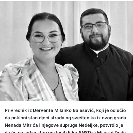
n
d
a
n
e
m
a
i
l
Privrednik iz Dervente Milanko Balešević, koji je odlučio
da pokloni stan djeci stradalog sveštenika iz ovog grada
Nenada Mitrića i njegove supruge Nedeljke, potvrdio je
da će po jedan stan pokloniti lider SNSD-a Milorad Dodik