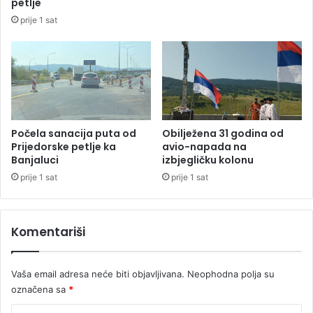
petlje
s
prije 1 sat
t
a
n
d
j
e
c
i
Počela sanacija puta od
Obilježena 31 godina od
n
Prijedorske petlje ka
avio-napada na
Banjaluci
izbjegličku kolonu
a
s
prije 1 sat
prije 1 sat
t
r
a
Komentariši
d
a
l
Vaša email adresa neće biti objavljivana.
Neophodna polja su
i
označena sa
*
h
s