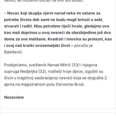
desilo, ali možemo uticati na ono što dolazi.
–
Novac koji skuplja vjerni narod neka im ostane za
potrebe života dok sami ne budu mogli brinuti o sebi,
stvarati i raditi. Nisu potrebne riječi hvale, gledajmo ovo
kao mali doprinos u ovoj nesreći da obezbijedimo još dva
doma za sve mališane. Kvadrati i imovina su prolazni, kao
i ovaj naš kratki ovozemaljski život –
poručio je
Balešević.
Podsjećamo, sveštenik Nenad Mitrić (33) i njegova
supruga Nedjeljka (32), roditelji troje djece, izgubili su
život u tragičnoj saobraćajnoj nesreći koja se dogodila 2.
aprila na magistralnom putu Derventa-Brod.
Nezavisne