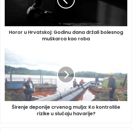
l
r
a
u
d
H
r
r
e
v
s
Horor u Hrvatskoj: Godinu dana držali bolesnog
a
u
muškarca kao roba
t
s
k
Š
o
i
j
r
:
e
G
n
o
j
d
e
i
d
n
e
u
Širenje deponije crvenog mulja: Ko kontroliše
p
d
rizike u slučaju havarije?
o
a
n
n
i
a
j