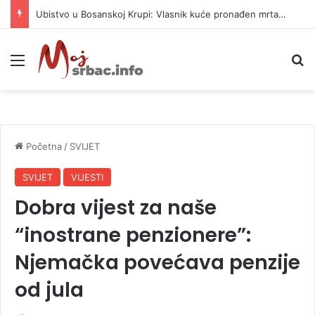
Ubistvo u Bosanskoj Krupi: Vlasnik kuće pronađen mrtav, uhapšen osumnjičeni
Meni
P
Početna
/
SVIJET
SVIJET
VIJESTI
Dobra vijest za naše
“inostrane penzionere”:
Njemačka povećava penzije
od jula