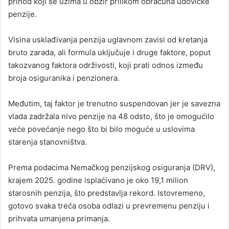
prihod koji se uzima u obzir prilikom obračuna udovičke
penzije.
Visina usklađivanja penzija uglavnom zavisi od kretanja
bruto zarada, ali formula uključuje i druge faktore, poput
takozvanog faktora održivosti, koji prati odnos između
broja osiguranika i penzionera.
Međutim, taj faktor je trenutno suspendovan jer je savezna
vlada zadržala nivo penzije na 48 odsto, što je omogućilo
veće povećanje nego što bi bilo moguće u uslovima
starenja stanovništva.
Prema podacima Nemačkog penzijskog osiguranja (DRV),
krajem 2025. godine isplaćivano je oko 19,1 milion
starosnih penzija, što predstavlja rekord. Istovremeno,
gotovo svaka treća osoba odlazi u prevremenu penziju i
prihvata umanjena primanja.