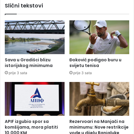
Slični tekstovi
d
e
r
c
ž
r
a
v
l
e
i
n
b
o
o
g
l
m
Sava u Gradišci blizu
Đoković podigao buru u
e
u
istorijskog minimuma
svijetu tenisa
s
l
prije 3 sata
prije 3 sata
n
j
o
a
g
:
m
K
u
o
š
k
k
o
a
n
APIF izgubio spor sa
Rezervoari na Manjači na
r
t
komšijama, mora platiti
minimumu: Nove restrikcije
c
r
10.000 KM
vode u dijelu Banjaluke