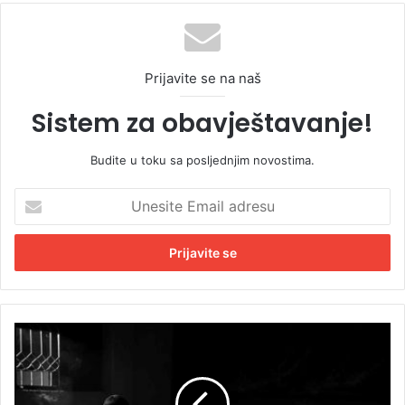
Prijavite se na naš
Sistem za obavještavanje!
Budite u toku sa posljednjim novostima.
U
n
e
s
i
t
e
E
H
m
o
a
r
i
o