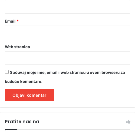
v
*
a
r
i
Email
*
j
e
?
Web stranica
Sačuvaj moje ime, email i web stranicu u ovom browseru za
buduće komentare.
A
l
Pratite nas na
t
e