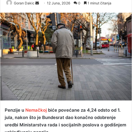
Goran Dakic
S
12 Juna, 2026
0
1 minut čitanja
e
n
d
a
n
e
m
a
i
l
Penzije u
Nemačkoj
biće povećane za 4,24 odsto od 1.
jula, nakon što je Bundesrat dao konačno odobrenje
uredbi Ministarstva rada i socijalnih poslova o godišnjem