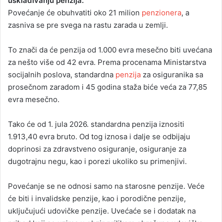
usklađivanju penzija.
Povećanje će obuhvatiti oko 21 milion
penzionera
, a
zasniva se pre svega na rastu zarada u zemlji.
To znači da će penzija od 1.000 evra mesečno biti uvećana
za nešto više od 42 evra. Prema procenama Ministarstva
socijalnih poslova, standardna
penzija
za osiguranika sa
prosečnom zaradom i 45 godina staža biće veća za 77,85
evra mesečno.
Tako će od 1. jula 2026. standardna penzija iznositi
1.913,40 evra bruto. Od tog iznosa i dalje se odbijaju
doprinosi za zdravstveno osiguranje, osiguranje za
dugotrajnu negu, kao i porezi ukoliko su primenjivi.
Povećanje se ne odnosi samo na starosne penzije. Veće
će biti i invalidske penzije, kao i porodične penzije,
uključujući udovičke penzije. Uvećaće se i dodatak na