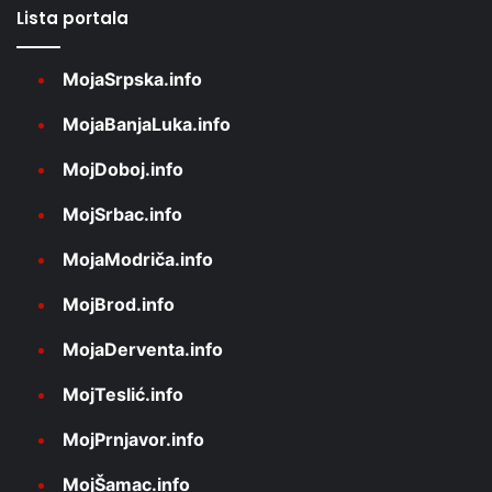
Lista portala
MojaSrpska.info
MojaBanjaLuka.info
MojDoboj.info
MojSrbac.info
MojaModriča.info
MojBrod.info
MojaDerventa.info
MojTeslić.info
MojPrnjavor.info
MojŠamac.info