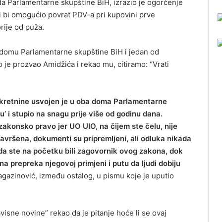
a Parlamentarne skupštine BiH, izrazio je ogorčenje
ji bi omogućio povrat PDV-a pri kupovini prve
orije od puža.
domu Parlamentarne skupštine BiH i jedan od
je prozvao Amidžića i rekao mu, citiramo: “Vrati
kretnine usvojen je u oba doma Parlamentarne
’ i stupio na snagu prije više od godinu dana.
 zakonsko pravo jer UO UIO, na čijem ste čelu, nije
avršena, dokumenti su pripremljeni, ali odluka nikada
da ste na početku bili zagovornik ovog zakona, dok
a prepreka njegovoj primjeni i putu da ljudi dobiju
agazinović, između ostalog, u pismu koje je uputio
sne novine” rekao da je pitanje hoće li se ovaj