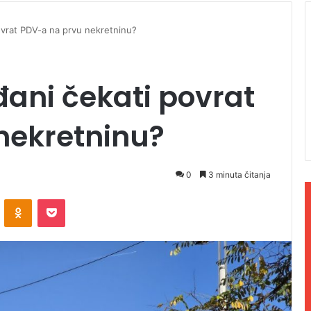
ovrat PDV-a na prvu nekretninu?
ani čekati povrat
nekretninu?
0
3 minuta čitanja
ontakte
Odnoklassniki
Pocket