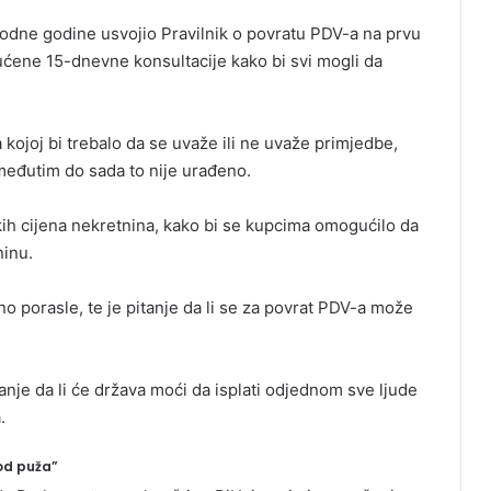
dne godine usvojio Pravilnik o povratu PDV-a na prvu
ćene 15-dnevne konsultacije kako bi svi mogli da
 kojoj bi trebalo da se uvaže ili ne uvaže primjedbe,
 međutim do sada to nije urađeno.
kih cijena nekretnina, kako bi se kupcima omogućilo da
inu.
o porasle, te je pitanje da li se za povrat PDV-a može
anje da li će država moći da isplati odjednom sve ljude
.
 od puža”