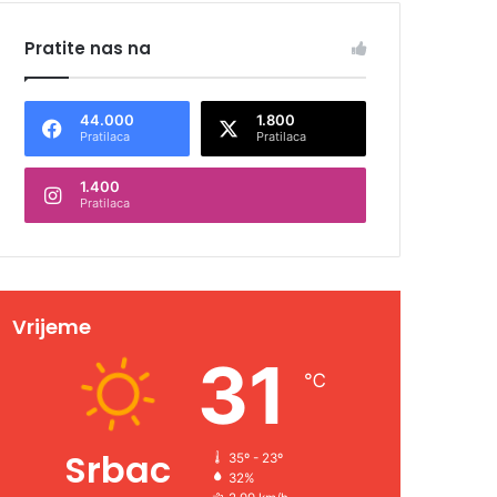
Pratite nas na
44.000
1.800
Pratilaca
Pratilaca
1.400
Pratilaca
Vrijeme
31
℃
Srbac
35º - 23º
32%