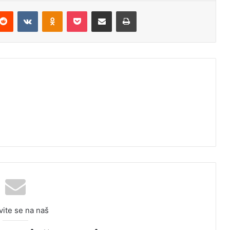
Reddit
VKontakte
Odnoklassniki
Pocket
Podijeli putem Emaila
Odštampaj
vite se na naš