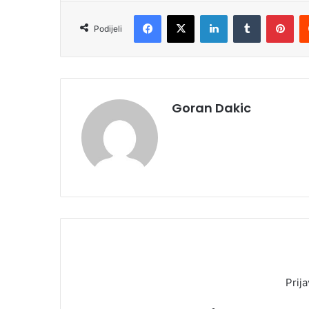
Facebook
X
LinkedIn
Tumblr
Pinterest
Podijeli
Goran Dakic
Prija