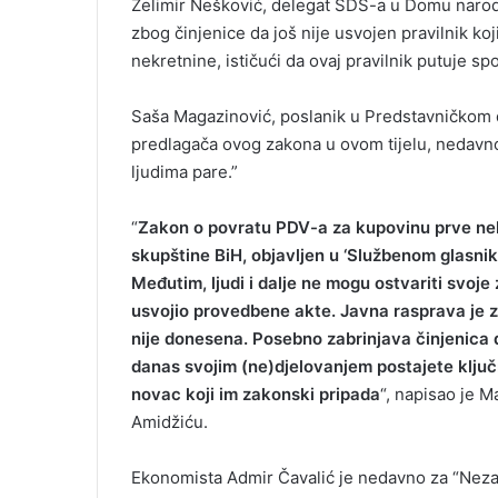
Želimir Nešković, delegat SDS-a u Domu narod
zbog činjenice da još nije usvojen pravilnik ko
nekretnine, ističući da ovaj pravilnik putuje sp
Saša Magazinović, poslanik u Predstavničkom 
predlagača ovog zakona u ovom tijelu, nedavno 
ljudima pare.”
“
Zakon o povratu PDV-a za kupovinu prve ne
skupštine BiH, objavljen u ‘Službenom glasniku
Međutim, ljudi i dalje ne mogu ostvariti svoje
usvojio provedbene akte. Javna rasprava je z
nije donesena. Posebno zabrinjava činjenica 
danas svojim (ne)djelovanjem postajete ključn
novac koji im zakonski pripada
“, napisao je M
Amidžiću.
Ekonomista Admir Čavalić je nedavno za “Nezavi