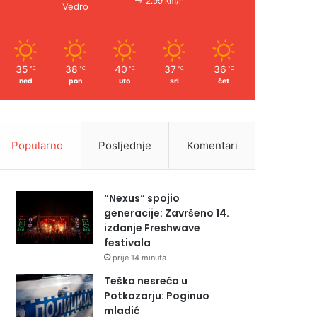
2.99 km/h
Vedro
35
38
40
37
36
℃
℃
℃
℃
℃
ned
pon
uto
sri
čet
Popularno
Posljednje
Komentari
“Nexus“ spojio
generacije: Završeno 14.
izdanje Freshwave
festivala
prije 14 minuta
Teška nesreća u
Potkozarju: Poginuo
mladić