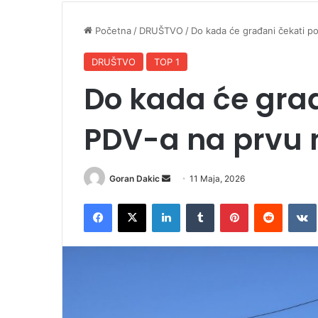
Početna
/
DRUŠTVO
/
Do kada će građani čekati p
DRUŠTVO
TOP 1
Do kada će građ
PDV-a na prvu 
Goran Dakic
S
11 Maja, 2026
e
Facebook
X
LinkedIn
Tumblr
Pinterest
Reddit
VK
n
d
a
n
e
m
a