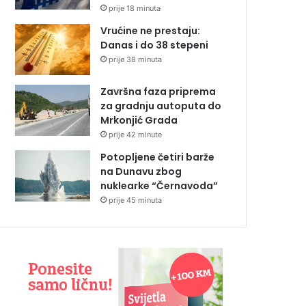
prije 18 minuta
Vrućine ne prestaju:
Danas i do 38 stepeni
prije 38 minuta
Završna faza priprema
za gradnju autoputa do
Mrkonjić Grada
prije 42 minute
Potopljene četiri barže
na Dunavu zbog
nuklearke “Černavoda”
prije 45 minuta