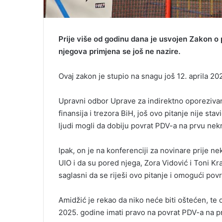
Prije više od godinu dana je usvojen Zakon o
njegova primjena se još ne nazire.
Ovaj zakon je stupio na snagu još 12. aprila 20
Upravni odbor Uprave za indirektno oporezivanj
finansija i trezora BiH, još ovo pitanje nije sta
ljudi mogli da dobiju povrat PDV-a na prvu nek
Ipak, on je na konferenciji za novinare prije n
UIO i da su pored njega, Zora Vidović i Toni Kral
saglasni da se riješi ovo pitanje i omogući pov
Amidžić je rekao da niko neće biti oštećen, te d
2025. godine imati pravo na povrat PDV-a na p