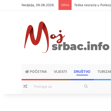
Nedjelja, 09.08.2026.
Uživo
Teška nesreća u Potkoz
POČETNA
VIJESTI
DRUŠTVO
TURIZA
Nasumični tekstovi
Pretraga
za