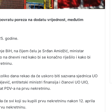
 povratu poreza na dodatu vrijednost, međutim
25. godine.
e BiH, na čijem čelu je Srđan Amidžić, ministar
vio na dnevni red kako bi se konačno riješilo i kako bi
retninu.
ekoliko dana rekao da će uskoro biti sazvana sjednica UO
jević, entitetski ministri finansija i članovi UO UIO,
rat PDV-a na prvu nekretninu.
a će svi koji su kupili prvu nekretninu nakon 12. aprila
rvu nekretninu.