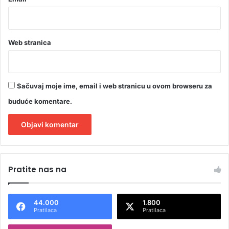
Web stranica
Sačuvaj moje ime, email i web stranicu u ovom browseru za
buduće komentare.
A
l
Pratite nas na
t
e
44.000
1.800
r
Pratilaca
Pratilaca
n