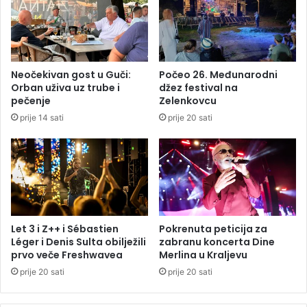
g
d
s
e
i
a
n
l
a
n
Neočekivan gost u Guči:
Počeo 26. Međunarodni
:
a
Orban uživa uz trube i
džez festival na
K
p
pečenje
Zelenkovcu
a
o
prije 14 sati
prije 20 sati
r
s
t
n
e
a
l
,
o
s
b
i
j
r
a
o
Let 3 i Z++ i Sébastien
Pokrenuta peticija za
v
v
Léger i Denis Sulta obilježili
zabranu koncerta Dine
i
a
prvo veče Freshwavea
Merlina u Kraljevu
o
t
prije 20 sati
prije 20 sati
r
o
a
r