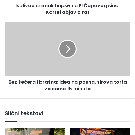
s
Isplivao snimak hapšenja El Čapovog sina:
n
u
Kartel objavio rat
i
m
a
B
k
e
h
z
a
š
p
e
š
ć
e
e
n
r
j
a
a
Bez šećera i brašna: Idealna posna, sirova torta
i
E
za samo 15 minuta
b
l
r
Č
a
a
š
Slični tekstovi
p
n
o
a
v
:
o
I