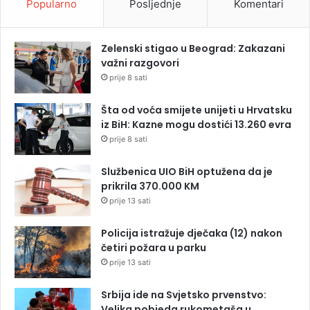
Popularno
Posljednje
Komentari
Zelenski stigao u Beograd: Zakazani
važni razgovori
prije 8 sati
Šta od voća smijete unijeti u Hrvatsku
iz BiH: Kazne mogu dostići 13.260 evra
prije 8 sati
Službenica UIO BiH optužena da je
prikrila 370.000 KM
prije 13 sati
Policija istražuje dječaka (12) nakon
četiri požara u parku
prije 13 sati
Srbija ide na Svjetsko prvenstvo:
Velika pobjeda rukometaša u