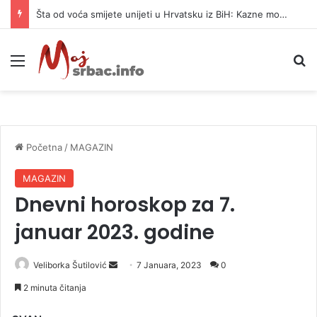
Šta od voća smijete unijeti u Hrvatsku iz BiH: Kazne mogu dostići 13.260 evra
Meni
P
Početna
/
MAGAZIN
MAGAZIN
Dnevni horoskop za 7.
januar 2023. godine
Veliborka Šutilović
S
7 Januara, 2023
0
e
2 minuta čitanja
n
d