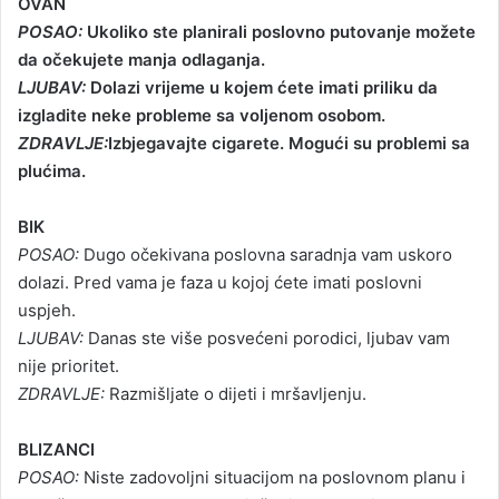
OVAN
a
POSAO:
Ukoliko ste planirali poslovno putovanje možete
n
da očekujete manja odlaganja.
e
LJUBAV:
Dolazi vrijeme u kojem ćete imati priliku da
m
izgladite neke probleme sa voljenom osobom.
a
ZDRAVLJE:
Izbjegavajte cigarete. Mogući su problemi sa
i
plućima.
l
BIK
POSAO:
Dugo očekivana poslovna saradnja vam uskoro
dolazi. Pred vama je faza u kojoj ćete imati poslovni
uspjeh.
LJUBAV:
Danas ste više posvećeni porodici, ljubav vam
nije prioritet.
ZDRAVLJE:
Razmišljate o dijeti i mršavljenju.
BLIZANCI
POSAO:
Niste zadovoljni situacijom na poslovnom planu i