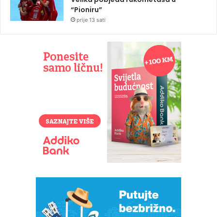
“Pioniru”
prije 13 sati