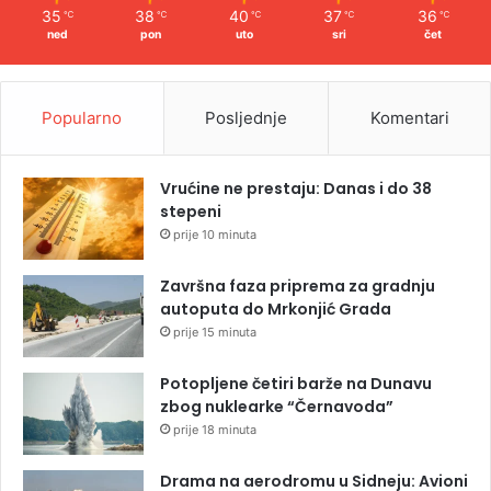
35
38
40
37
36
℃
℃
℃
℃
℃
ned
pon
uto
sri
čet
Popularno
Posljednje
Komentari
Vrućine ne prestaju: Danas i do 38
stepeni
prije 10 minuta
Završna faza priprema za gradnju
autoputa do Mrkonjić Grada
prije 15 minuta
Potopljene četiri barže na Dunavu
zbog nuklearke “Černavoda”
prije 18 minuta
Drama na aerodromu u Sidneju: Avioni