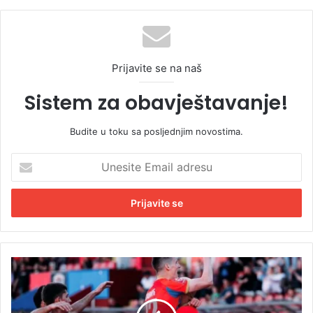
Prijavite se na naš
Sistem za obavještavanje!
Budite u toku sa posljednjim novostima.
U
n
e
s
i
t
e
E
U
m
ž
a
a
i
s