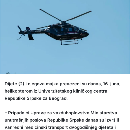
a
n
e
m
a
i
l
Dijete (2) i njegova majka prevezeni su danas, 16. juna,
helikopterom iz Univerzitetskog kliničkog centra
Republike Srpske za Beograd.
– Pripadnici Uprave za vazduhoplovstvo Ministarstva
unutrašnjih poslova Republike Srpske danas su izvršili
vanredni medicinski transport dvogodišnjeg djeteta i