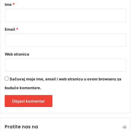
r
Ime
*
*
Email
*
Web stranica
Sačuvaj moje ime, email i web stranicu u ovom browseru za
buduće komentare.
A
l
Pratite nas na
t