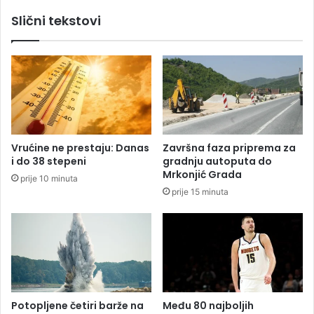
i
)
Slični tekstovi
v
n
a
a
l
k
a
o
u
n
L
b
i
a
g
n
i
d
Vrućine ne prestaju: Danas
Završna faza priprema za
š
ž
i do 38 stepeni
gradnju autoputa do
a
i
Mrkonjić Grada
prije 10 minuta
m
s
prije 15 minuta
p
k
i
o
o
k
n
a
a
d
o
b
i
Potopljene četiri barže na
Među 80 najboljih