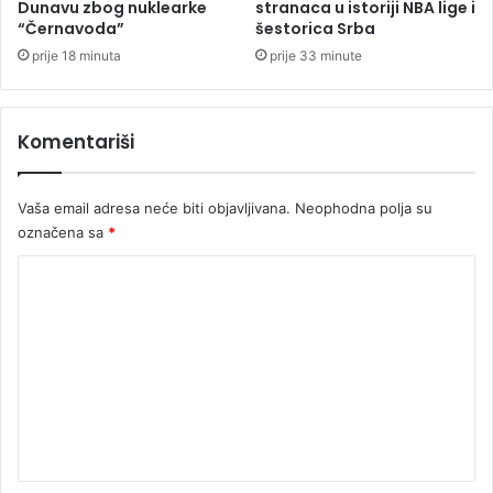
l
Dunavu zbog nuklearke
stranaca u istoriji NBA lige i
a
“Černavoda”
šestorica Srba
n
prije 18 minuta
prije 33 minute
o
v
i
Komentariši
o
b
r
Vaša email adresa neće biti objavljivana.
Neophodna polja su
t
označena sa
*
K
o
m
e
n
t
a