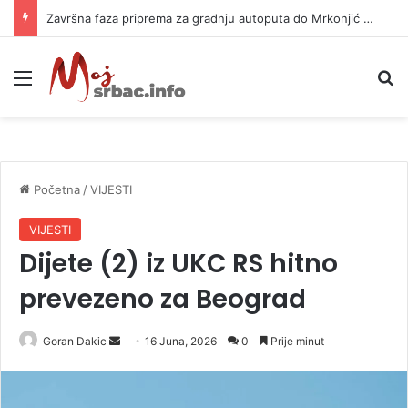
Završna faza priprema za gradnju autoputa do Mrkonjić Grada
Meni
P
Početna
/
VIJESTI
VIJESTI
Dijete (2) iz UKC RS hitno
prevezeno za Beograd
Goran Dakic
S
16 Juna, 2026
0
Prije minut
e
n
d