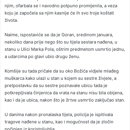
njim, ofarbala se i navodno potpuno promijenila, a veza
koju je započela sa njim kasnije će ih svo troje koštati
života.
Naime, ispostaviće se da je Goran, sredinom januara,
nekoliko dana prije nego što su tijela sestara nađena, u
stanu u Ulici Marka Pola, oštrim predmetom usmrtio jednu,
a udarcima po glavi ubio drugu ženu.
Komšije su tada pričale da su oko Božića vidjele mlađeg
muškarca kako ulazi u stan u kojem su sestre živjele, a
pretpostavku da su sestre poznavale ubicu tada je
potkrepljivala činjenica da vrata na stanu nisu bila obijena,
kao i da je ubica, nakon što je žrtve usmrtio zaključao stan.
U danima nakon pronalaska tijela, policija je ispitivala
tragove nađene u stanu, kao i mogućnost da je zločin
počinjen iz koristoljublja.