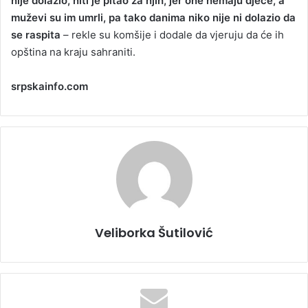
nije dolazio, niti je pitao za njih, jer one nemaju djece, a
muževi su im umrli, pa tako danima niko nije ni dolazio da
se raspita
– rekle su komšije i dodale da vjeruju da će ih
opština na kraju sahraniti.
srpskainfo.com
Veliborka Šutilović