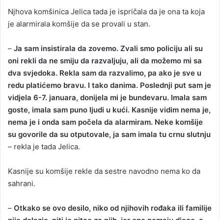
Njhova komšinica Jelica tada je ispričala da je ona ta koja
je alarmirala komšije da se provali u stan.
–
Ja sam insistirala da zovemo. Zvali smo policiju ali su
oni rekli da ne smiju da razvaljuju, ali da možemo mi sa
dva svjedoka. Rekla sam da razvalimo, pa ako je sve u
redu platićemo bravu. I tako danima. Poslednji put sam je
vidjela 6-7. januara, donijela mi je bundevaru. Imala sam
goste, imala sam puno ljudi u kući. Kasnije vidim nema je,
nema je i onda sam počela da alarmiram. Neke komšije
su govorile da su otputovale, ja sam imala tu crnu slutnju
– rekla je tada Jelica.
Kasnije su komšije rekle da sestre navodno nema ko da
sahrani.
–
Otkako se ovo desilo, niko od njihovih rođaka ili familije