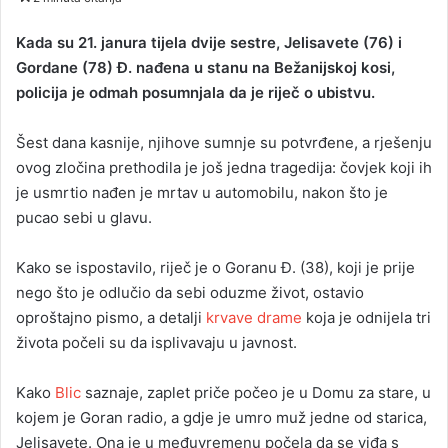
n
d
Kada su 21. janura tijela dvije sestre, Jelisavete (76) i
a
Gordane (78) Đ. nađena u stanu na Bežanijskoj kosi,
n
policija je odmah posumnjala da je riječ o ubistvu.
e
m
Šest dana kasnije, njihove sumnje su potvrđene, a rješenju
a
ovog zločina prethodila je još jedna tragedija: čovjek koji ih
i
je usmrtio nađen je mrtav u automobilu, nakon što je
l
pucao sebi u glavu.
Kako se ispostavilo, riječ je o Goranu Đ. (38), koji je prije
nego što je odlučio da sebi oduzme život, ostavio
oproštajno pismo, a detalji
krvave drame
koja je odnijela tri
života počeli su da isplivavaju u javnost.
Kako
Blic
saznaje, zaplet priče počeo je u Domu za stare, u
kojem je Goran radio, a gdje je umro muž jedne od starica,
Jelisavete. Ona je u međuvremenu počela da se viđa s