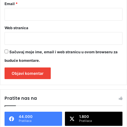
Email
*
Web stranica
Sačuvaj moje ime, email i web stranicu u ovom browseru za
buduće komentare.
A
l
Pratite nas na
t
e
44.000
1.800
r
Pratilaca
Pratilaca
n