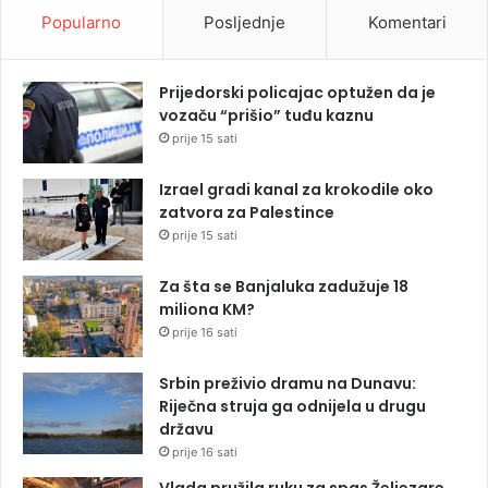
Popularno
Posljednje
Komentari
Prijedorski policajac optužen da je
vozaču “prišio” tuđu kaznu
prije 15 sati
Izrael gradi kanal za krokodile oko
zatvora za Palestince
prije 15 sati
Za šta se Banjaluka zadužuje 18
miliona KM?
prije 16 sati
Srbin preživio dramu na Dunavu:
Riječna struja ga odnijela u drugu
državu
prije 16 sati
Vlada pružila ruku za spas Željezare