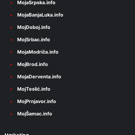
MojaSrpska.info
MojaBanjaLuka.info
MojDoboj.info
MojSrbac.info
MojaModriča.info
MojBrod.info
MojaDerventa.info
MojTeslić.info
MojPrnjavor.info
MojŠamac.info