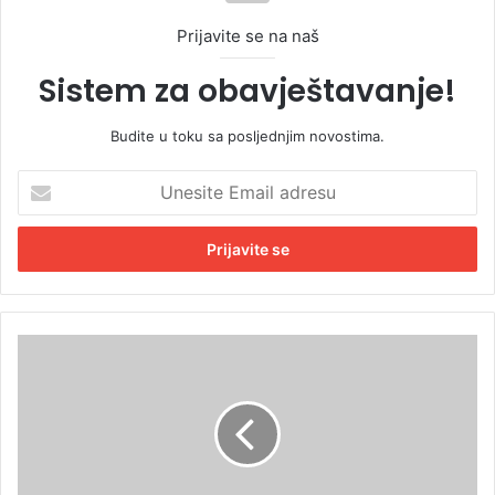
Prijavite se na naš
Sistem za obavještavanje!
Budite u toku sa posljednjim novostima.
U
n
e
s
i
t
e
E
O
m
d
a
a
i
b
l
r
a
a
d
n