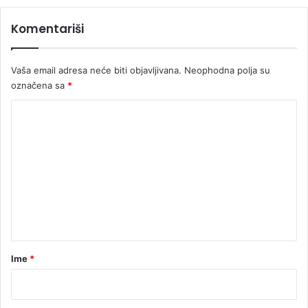
o
Komentariši
l
a
r
Vaša email adresa neće biti objavljivana.
Neophodna polja su
a
označena sa
*
K
o
m
e
n
t
a
r
Ime
*
*