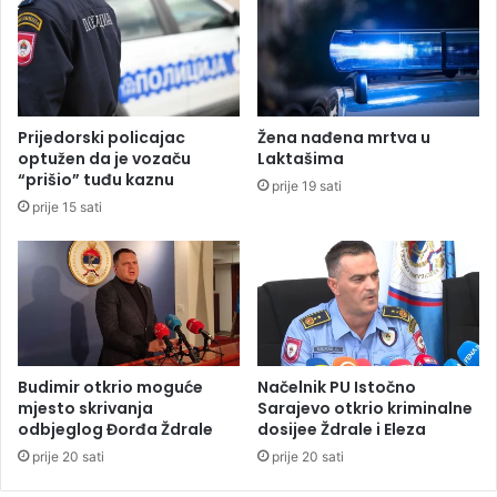
n
t
a
z
g
a
r
s
a
k
d
o
Prijedorski policajac
Žena nađena mrtva u
e
r
optužen da je vozaču
Laktašima
o
“prišio” tuđu kaznu
prije 19 sati
č
prije 15 sati
e
t
i
r
i
m
i
l
Budimir otkrio moguće
Načelnik PU Istočno
i
mjesto skrivanja
Sarajevo otkrio kriminalne
o
odbjeglog Đorđa Ždrale
dosijee Ždrale i Eleza
n
prije 20 sati
prije 20 sati
a
d