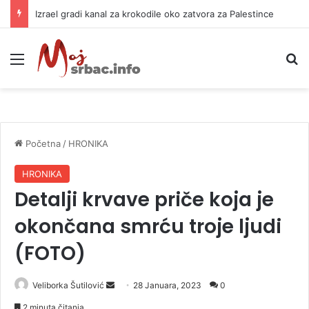
Izrael gradi kanal za krokodile oko zatvora za Palestince
Meni
P
Početna
/
HRONIKA
HRONIKA
Detalji krvave priče koja je
okončana smrću troje ljudi
(FOTO)
Veliborka Šutilović
S
28 Januara, 2023
0
e
2 minuta čitanja