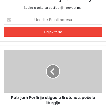
Budite u toku sa posljednjim novostima.
U
n
e
s
i
t
e
E
P
m
a
a
t
i
r
l
i
a
j
d
a
r
r
e
h
s
Patrijarh Porfirije stigao u Bratunac, počela
P
u
liturgija
o