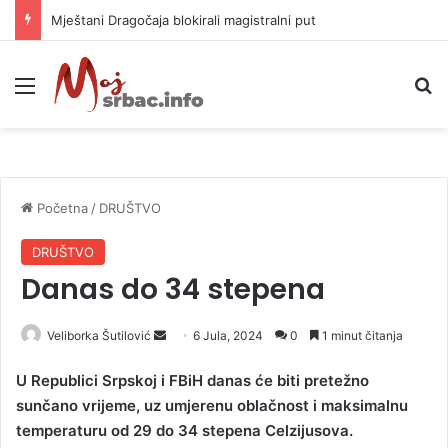
Mještani Dragočaja blokirali magistralni put
Meni
P
Početna
/
DRUŠTVO
DRUŠTVO
Danas do 34 stepena
Veliborka Šutilović
S
6 Jula, 2024
0
1 minut čitanja
e
U Republici Srpskoj i FBiH danas će biti pretežno
n
sunčano vrijeme, uz umjerenu oblačnost i maksimalnu
d
temperaturu od 29 do 34 stepena Celzijusova.
a