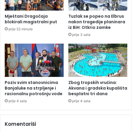
S
,
a
p
v
Mještani Dragočaja
Tuzlak se popeo na Elbrus
o
e
blokirali magistralni put
nakon tragedije planinara
č
n
iz BiH: Otkrio zamke
prije 52 minute
e
a
prije 3 sata
l
k
a
o
l
n
i
s
t
u
u
d
r
a
g
r
Poziv svim stanovnicima
Zbog tropskih vrućina:
i
a
Banjaluke na strpljenje i
Akvana i gradska kupališta
j
b
racionalnu potrošnju vode
besplatni tri dana
a
r
prije 4 sata
prije 4 sata
o
d
a
Komentariši
i
č