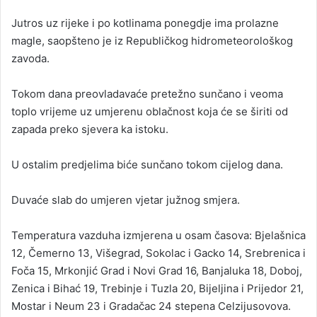
n
Jutros uz rijeke i po kotlinama ponegdje ima prolazne
e
magle, saopšteno je iz Republičkog hidrometeorološkog
m
a
zavoda.
i
l
Tokom dana preovladavaće pretežno sunčano i veoma
toplo vrijeme uz umjerenu oblačnost koja će se širiti od
zapada preko sjevera ka istoku.
U ostalim predjelima biće sunčano tokom cijelog dana.
Duvaće slab do umjeren vjetar južnog smjera.
Temperatura vazduha izmjerena u osam časova: Bjelašnica
12, Čemerno 13, Višegrad, Sokolac i Gacko 14, Srebrenica i
Foča 15, Mrkonjić Grad i Novi Grad 16, Banjaluka 18, Doboj,
Zenica i Bihać 19, Trebinje i Tuzla 20, Bijeljina i Prijedor 21,
Mostar i Neum 23 i Gradačac 24 stepena Celzijusovova.