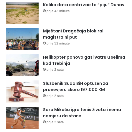
Koliko data centri zaista “piju” Dunav
prije 43 minute
Mještani Dragočaja blokirali
magistralni put
prije 52 minute
Helikopter ponovo gasi vatru u selima
kod Trebinja
prije 2 sata
Službenik Suda BiH optužen za
pronevjeru skoro 197.000 KM
prije 2 sata
Sara Mikača igra tenis života i nema
namjeru da stane
prije 2 sata