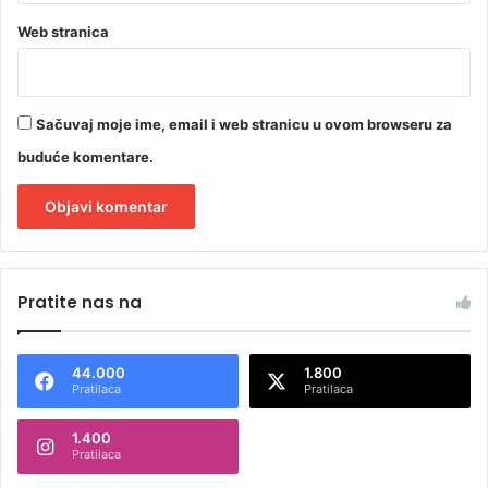
e
m
Web stranica
Sačuvaj moje ime, email i web stranicu u ovom browseru za
buduće komentare.
A
l
Pratite nas na
t
e
44.000
1.800
r
Pratilaca
Pratilaca
n
1.400
a
Pratilaca
t