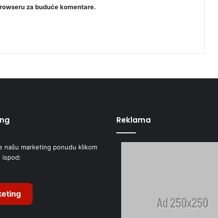
browseru za buduće komentare.
ing
Reklama
e našu marketing ponudu klikom
 ispod:
eting