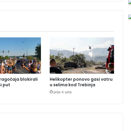
n
u
i
z
v
o
z
a
p
e
l
e
t
ragočaja blokirali
Helikopter ponovo gasi vatru
a
i put
u selima kod Trebinja
prije 4 sata