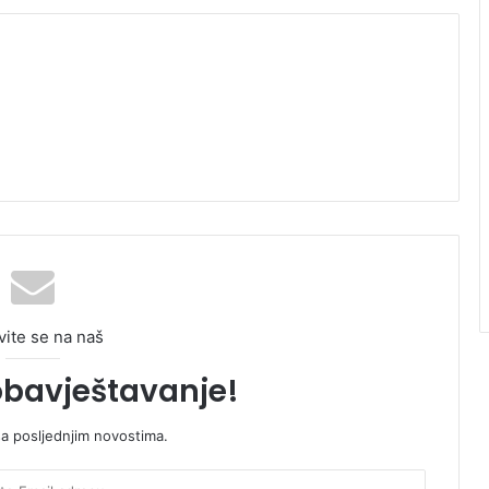
vite se na naš
obavještavanje!
sa posljednjim novostima.