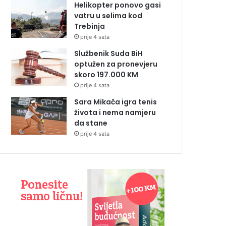
Helikopter ponovo gasi
vatru u selima kod
Trebinja
prije 4 sata
Službenik Suda BiH
optužen za pronevjeru
skoro 197.000 KM
prije 4 sata
Sara Mikača igra tenis
života i nema namjeru
da stane
prije 4 sata