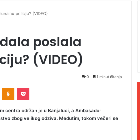
omunalnu policiju? (VIDEO)
udala poslala
ciju? (VIDEO)
0
1 minut čitanja
ontakte
Odnoklassniki
Pocket
om centra održan je u Banjaluci, a Ambasador
ljstvo zbog velikog odziva. Međutim, tokom večeri se