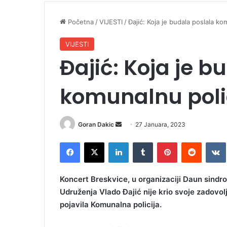
Početna
/
VIJESTI
/
Đajić: Koja je budala poslala k
VIJESTI
Đajić: Koja je b
komunalnu poli
Goran Dakic
S
27 Januara, 2023
e
Facebook
X
LinkedIn
Tumblr
Pinterest
Reddit
VK
n
d
a
Koncert Breskvice, u organizaciji Daun sindr
n
Udruženja Vlado Đajić nije krio svoje zadovo
e
pojavila Komunalna policija.
m
a