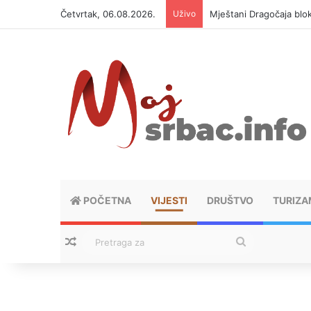
Četvrtak, 06.08.2026.
Uživo
Mještani Dragočaja bloki
POČETNA
VIJESTI
DRUŠTVO
TURIZA
Nasumični tekstovi
Pretraga
za