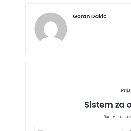
Goran Dakic
Prija
Sistem za 
Budite u toku 
U