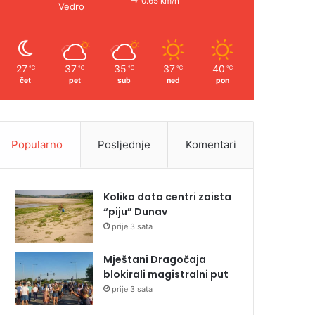
0.65 km/h
Vedro
27
37
35
37
40
℃
℃
℃
℃
℃
čet
pet
sub
ned
pon
Popularno
Posljednje
Komentari
Koliko data centri zaista
“piju” Dunav
prije 3 sata
Mještani Dragočaja
blokirali magistralni put
prije 3 sata