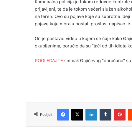
Komunalna policija je tokom redovne kontrole u
i
prijavljeni, te da je tokom večeri služen alkohol
l
na teren. Ovo su pojave koje su suprotne ideji 
pojave koje moraju postati prošlost napisao j
On je postavio video u kojem se čuje kako Đajić
okupljenima, poručio da su “jači od tih idiota ko
POGLEDAJTE
snimak Đajićevog "obračuna" sa
Facebook
X
LinkedIn
Tumblr
Pinterest
Podijeli