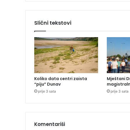
p
r
o
v
Slični tekstovi
e
o
3
,
5
g
o
d
i
Koliko data centri zaista
Mještani D
n
“piju” Dunav
magistraln
e
prije 3 sata
prije 3 sata
,
p
a
o
s
l
Komentariši
o