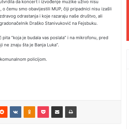
tvrdila da koncert i izvođenje muzike uživo nisu
, o čemu smo obavijestili MUP, čiji pripadnici nisu izašli
zdravog odrastanja i koje razaraju naše društvo, ali
e gradonačelnik Draško Stanivuković na Fejsbuku.
 pita “koja je budala vas poslala” i na mikrofonu, pred
ji ne znaju šta je Banja Luka”.
 komunalnom policijom.
Reddit
VKontakte
Odnoklassniki
Pocket
Podijeli putem Emaila
Odštampaj