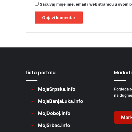
u
Sačuvaj moje ime, email i web stranicu u ovom 
p
k
u
A
l
t
e
r
Lista portala
Market
n
a
MojaSrpska.info
Pogledajt
t
na dugme
i
MojaBanjaLuka.info
v
MojDoboj.info
e
Mark
MojSrbac.info
: