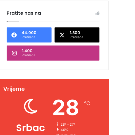
Pratite nas na
44.000
1.800
Pratilaca
Pratilaca
1.400
Pratilaca
Vrijeme
28
℃
Srbac
28º - 27º
40%