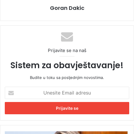
Goran Dakic
Prijavite se na naš
Sistem za obavještavanje!
Budite u toku sa posljednjim novostima.
U
n
e
s
i
t
e
E