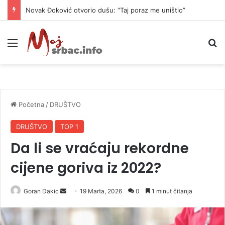
Novak Đoković otvorio dušu: “Taj poraz me uništio”
Meni
P
Početna
/
DRUŠTVO
DRUŠTVO
TOP 1
Da li se vraćaju rekordne
cijene goriva iz 2022?
Goran Dakic
S
19 Marta, 2026
0
1 minut čitanja
e
n