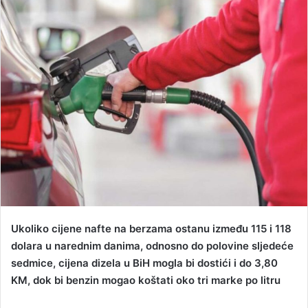
d
a
n
e
m
a
i
l
Ukoliko cijene nafte na berzama ostanu između 115 i 118
dolara u narednim danima, odnosno do polovine sljedeće
sedmice, cijena dizela u BiH mogla bi dostići i do 3,80
KM, dok bi benzin mogao koštati oko tri marke po litru