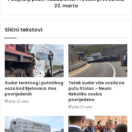
v
23. marta
p
i
o
ć
z
:
i
Slični tekstovi
P
v
o
n
l
a
i
d
t
l
i
e
č
ž
a
n
r
i
Sudar teretnog i putničkog
Težak sudar više vozila na
k
m
voza kod Bjelovara: Ima
putu Stolac – Neum:
a
a
povrijeđenih
Nekoliko osoba
u
:
povrijeđeno
prije 22 sata
l
P
prije 22 sata
a
r
t
o
e
t
k
e