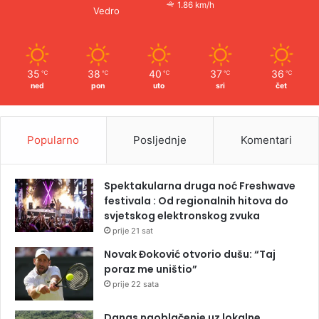
1.86 km/h
Vedro
35
38
40
37
36
℃
℃
℃
℃
℃
ned
pon
uto
sri
čet
Popularno
Posljednje
Komentari
Spektakularna druga noć Freshwave
festivala : Od regionalnih hitova do
svjetskog elektronskog zvuka
prije 21 sat
Novak Đoković otvorio dušu: “Taj
poraz me uništio”
prije 22 sata
Danas naoblačenje uz lokalne