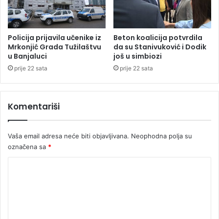
s
s
u
t
(
i
F
p
Policija prijavila učenike iz
Beton koalicija potvrdila
O
r
Mrkonjić Grada Tužilaštvu
da su Stanivuković i Dodik
T
u Banjaluci
još u simbiozi
e
O
v
prije 22 sata
prije 22 sata
/
o
V
z
I
n
Komentariši
D
i
E
k
O
a
Vaša email adresa neće biti objavljivana.
Neophodna polja su
)
2
označena sa
*
3
.
K
m
o
a
r
m
t
e
a