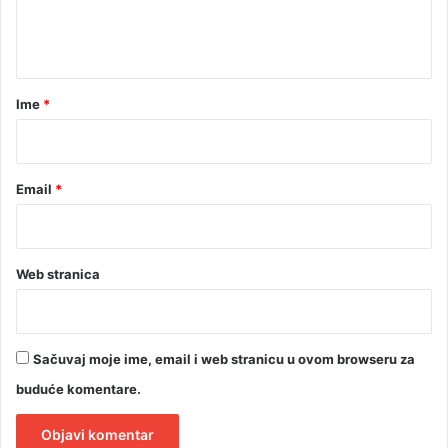
n
t
a
r
Ime
*
*
Email
*
Web stranica
Sačuvaj moje ime, email i web stranicu u ovom browseru za
buduće komentare.