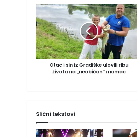
m
O
a
t
i
a
l
c
a
i
d
s
r
i
e
n
s
i
u
Otac i sin iz Gradiške ulovili ribu
z
života na „neobičan“ mamac
G
r
a
d
i
š
k
Slični tekstovi
e
u
l
o