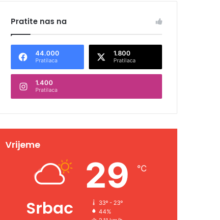
Pratite nas na
44.000
1.800
Pratilaca
Pratilaca
1.400
Pratilaca
Vrijeme
29
℃
Srbac
33º - 23º
44%