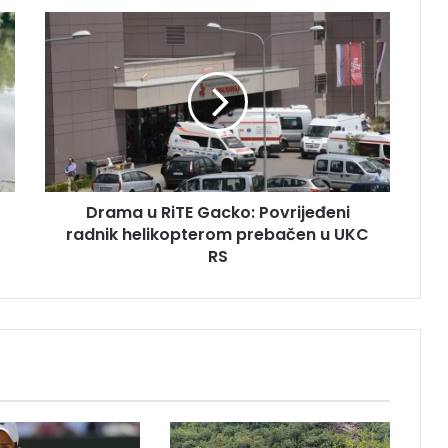
D
r
a
m
a
u
R
i
T
Drama u RiTE Gacko: Povrijeđeni
E
radnik helikopterom prebačen u UKC
G
a
RS
c
k
o
:
P
o
v
r
i