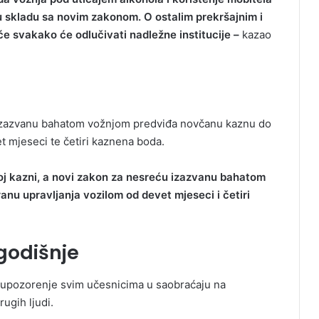
u skladu sa novim zakonom. O ostalim prekršajnim i
 svakako će odlučivati nadležne institucije –
kazao
 izazvanu bahatom vožnjom predviđa novčanu kaznu do
t mjeseci te četiri kaznena boda.
noj kazni, a novi zakon za nesreću izazvanu bahatom
nu upravljanja vozilom od devet mjeseci i četiri
godišnje
ti upozorenje svim učesnicima u saobraćaju na
ugih ljudi.