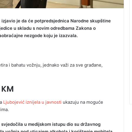
 izjavio je da će potpredsjednica Narodne skupštine
sljedice u skladu s novim odredbama Zakona o
obraćajne nezgode koju je izazvala.
etira i bahatu vožnju, jednako važi za sve građane,
 KM
ma
Ljubojević iznijela u javnosti
ukazuju na moguće
ima.
ć svjedočila u medijskom istupu dio su državnog
da vožnja pod uticajem alkohola i korištenje mobitela