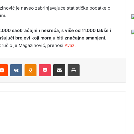
inović je naveo zabrinjavajuće statističke podatke o
ni.
.000 saobraćajnih nesreća, s više od 11.000 lakše i
ašujući brojevi koji moraju biti značajno smanjeni.
ručio je Magazinović, prenosi
Avaz
.
Reddit
VKontakte
Odnoklassniki
Pocket
Podijeli putem Emaila
Odštampaj