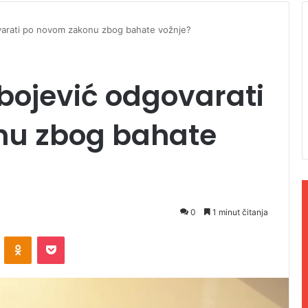
ovarati po novom zakonu zbog bahate vožnje?
ubojević odgovarati
nu zbog bahate
0
1 minut čitanja
ontakte
Odnoklassniki
Pocket