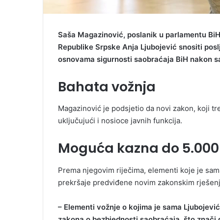
Saša Magazinović, poslanik u parlamentu BiH
Republike Srpske Anja Ljubojević snositi po
osnovama sigurnosti saobraćaja BiH nakon sa
Bahata vožnja
Magazinović je podsjetio da novi zakon, koji tr
uključujući i nosioce javnih funkcija.
Moguća kazna do 5.000
Prema njegovim riječima, elementi koje je sa
prekršaje predviđene novim zakonskim rješenj
– Elementi vožnje o kojima je sama Ljubojevi
zakona o bezbjednosti saobraćaja, što znači 