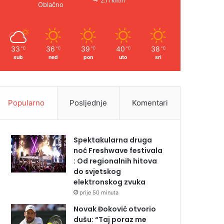
2.11 km/h
Oblačno
33
36
39
40
38
℃
℃
℃
℃
℃
sub
ned
pon
uto
sri
Popularno
Posljednje
Komentari
Spektakularna druga
noć Freshwave festivala
: Od regionalnih hitova
do svjetskog
elektronskog zvuka
prije 50 minuta
Novak Đoković otvorio
dušu: “Taj poraz me