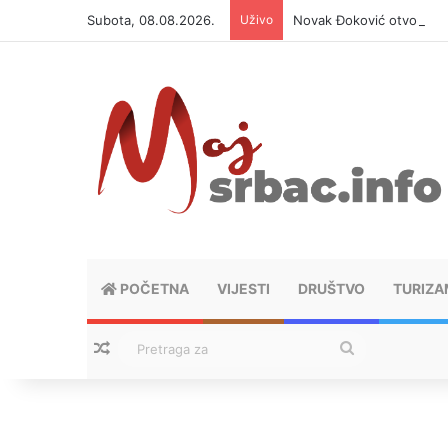
Subota, 08.08.2026.
Uživo
Novak Đoković otvorio du
POČETNA
VIJESTI
DRUŠTVO
TURIZA
Nasumični tekstovi
Pretraga
za