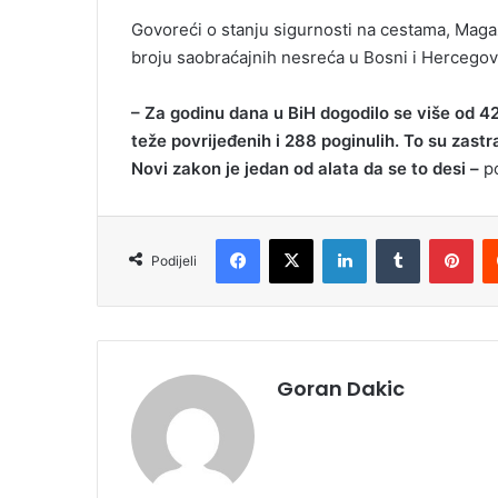
Govoreći o stanju sigurnosti na cestama, Magaz
broju saobraćajnih nesreća u Bosni i Hercegovi
– Za godinu dana u BiH dogodilo se više od 42
teže povrijeđenih i 288 poginulih. To su zastr
Novi zakon je jedan od alata da se to desi –
po
Facebook
X
LinkedIn
Tumblr
Pinterest
Podijeli
Goran Dakic