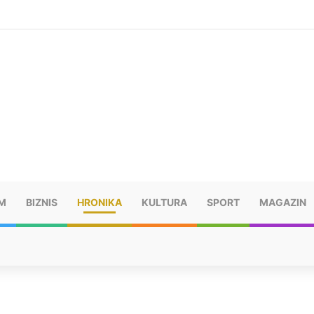
šu: “Taj poraz me uništio”
M
BIZNIS
HRONIKA
KULTURA
SPORT
MAGAZIN