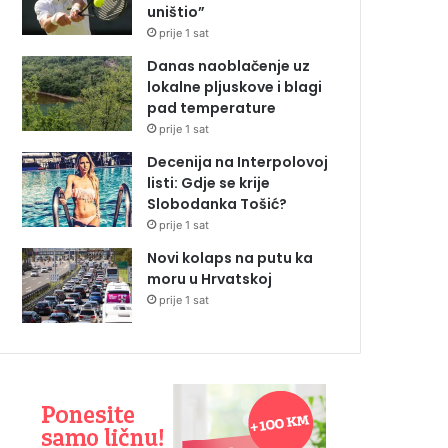
uništio”
prije 1 sat
Danas naoblačenje uz
lokalne pljuskove i blagi
pad temperature
prije 1 sat
Decenija na Interpolovoj
listi: Gdje se krije
Slobodanka Tošić?
prije 1 sat
Novi kolaps na putu ka
moru u Hrvatskoj
prije 1 sat