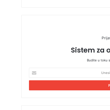
Prija
Sistem za 
Budite u toku 
U
n
e
s
i
t
e
E