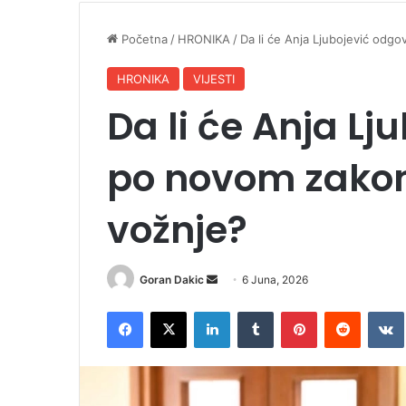
Početna
/
HRONIKA
/
Da li će Anja Ljubojević odg
HRONIKA
VIJESTI
Da li će Anja Lj
po novom zako
vožnje?
Goran Dakic
S
6 Juna, 2026
e
Facebook
X
LinkedIn
Tumblr
Pinterest
Reddit
VK
n
d
a
n