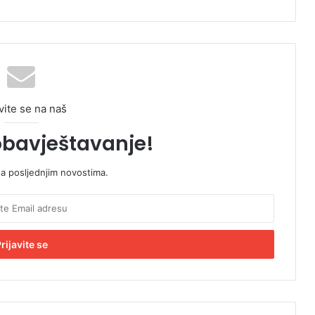
vite se na naš
obavještavanje!
sa posljednjim novostima.