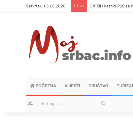
Četvrtak, 06.08.2026.
Uživo
CIK BiH kaznio PSS sa
POČETNA
VIJESTI
DRUŠTVO
TURIZA
Nasumični tekstovi
Pretraga
za