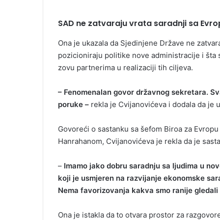
SAD ne zatvaraju vrata saradnji sa Evr
Ona je ukazala da Sjedinjene Države ne zatvaraj
pozicioniraju politike nove administracije i šta
zovu partnerima u realizaciji tih ciljeva.
– Fenomenalan govor državnog sekretara. Sva
poruke –
rekla je Cvijanovićeva i dodala da je u
Govoreći o sastanku sa šefom Biroa za Evropu
Hanrahanom, Cvijanovićeva je rekla da je sasta
–
Imamo jako dobru saradnju sa ljudima u novo
koji je usmjeren na razvijanje ekonomske sara
Nema favorizovanja kakva smo ranije gledali i
Ona je istakla da to otvara prostor za razgovor