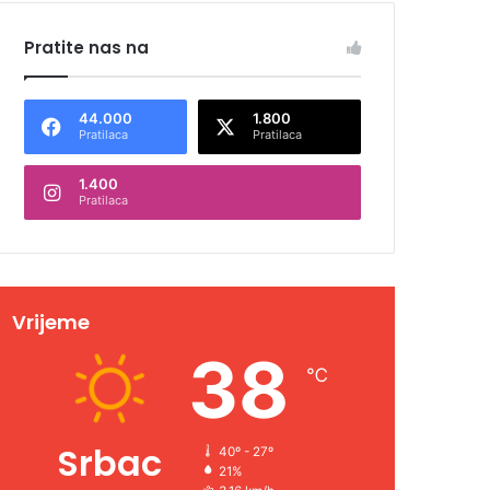
Pratite nas na
44.000
1.800
Pratilaca
Pratilaca
1.400
Pratilaca
Vrijeme
38
℃
Srbac
40º - 27º
21%