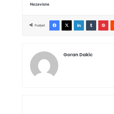
Nezavisne
Facebook
X
LinkedIn
Tumblr
Pinterest
Podijeli
Goran Dakic