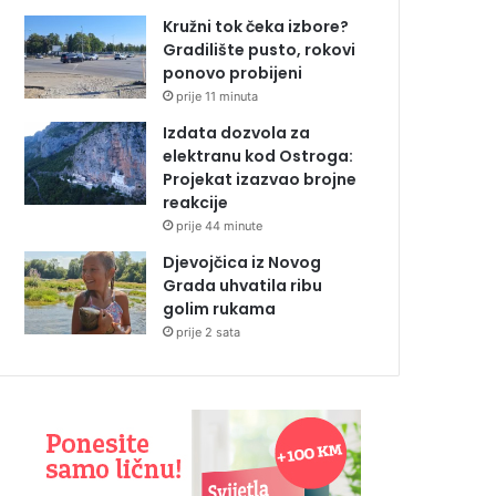
Kružni tok čeka izbore?
Gradilište pusto, rokovi
ponovo probijeni
prije 11 minuta
Izdata dozvola za
elektranu kod Ostroga:
Projekat izazvao brojne
reakcije
prije 44 minute
Djevojčica iz Novog
Grada uhvatila ribu
golim rukama
prije 2 sata