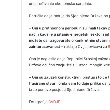
unapređivanje ekonomske saradnje.
Poručila da je raduje da Sjedinjene Države po 
–
Oni u prethodnom periodu nisu imali takav p
način kada je u pitanju energetski sektor i i
možete da razgovarate o konkretnim stvarima
zainteresovanost –
rekla je Cvijanovićeva za
Ona je naglasila da je Republici Srpskoj važno d
Države odlično znaju šta su uzroci mnogih kriza
–
Oni su zauzeli konstruktivni pristup i to će
trasirane stvari, onda vam to daje priliku da 
brzo ponovo posjetiti Sjedinjene Države.
Fotografija
OVDJE