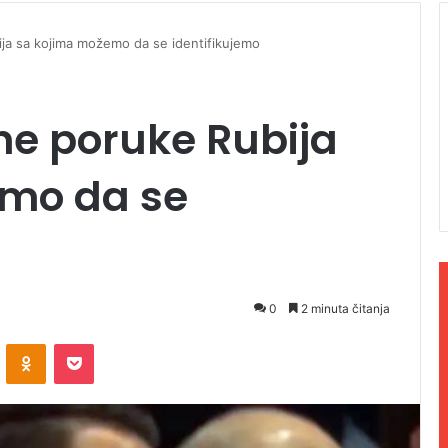
ija sa kojima možemo da se identifikujemo
ne poruke Rubija
mo da se
0
2 minuta čitanja
ontakte
Odnoklassniki
Pocket