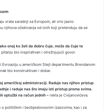
opom
u vrata saradnji sa Evropom, ali vrlo jasno
 su njihova očekivanja od onih koji pretenduju da se
ko onaj ko želi da dobro čuje, može da čuje te
 pitanju bio inspirativan i otrežnjujući govor.
 i Evroaziju u američkom Stejt departmentu Brendanom
nak bio konstruktivan i dobar.
j američkoj administraciji. Raduje nas njihov pristup
dnje i raduje nas što imaju isti pristup prema svima.
li optužbi na račun jednih –
rekla je Cvijanovićeva.
e o političkim i bezbjedonosnim izazovima, kao i za