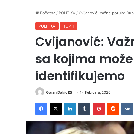
Početna
/
POLITIKA
/
Cvijanović: Važne poruke Rub
POLITIKA
TOP 1
Cvijanović: Važ
sa kojima može
identifikujemo
Goran Dakic
S
14 Februara, 2026
e
Facebook
X
LinkedIn
Tumblr
Pinterest
Reddit
VK
n
d
a
n