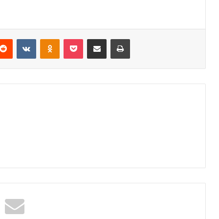
Reddit
VKontakte
Odnoklassniki
Pocket
Podijeli putem Emaila
Odštampaj