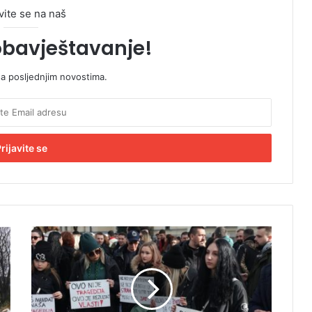
vite se na naš
obavještavanje!
sa posljednjim novostima.
G
r
a
đ
a
n