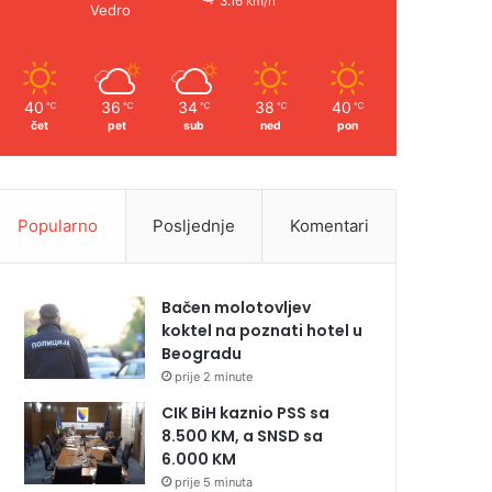
3.16 km/h
Vedro
40
36
34
38
40
℃
℃
℃
℃
℃
čet
pet
sub
ned
pon
Popularno
Posljednje
Komentari
Bačen molotovljev
koktel na poznati hotel u
Beogradu
prije 2 minute
CIK BiH kaznio PSS sa
8.500 KM, a SNSD sa
6.000 KM
prije 5 minuta