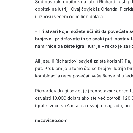
Sedmostruki dobitnik na lutriji Richard Lustig 
i
dobitak na lutriji. Ovaj čovjek iz Orlanda, Flori
l
u iznosu većem od milion dolara.
– Tri stvari koje možete učiniti da povećate s
brojeve i pridržavate ih se svaki put, postavit
namirnice da biste igrali lutriju –
rekao je za F
Ali jesu li Richardovi savjeti zaista korisni? Pa,
put. Problem je u tome što se brojevi lutrije b
kombinacija neće povećati vaše šanse ni u jedn
Richardov drugi savjet je jednostavan: odredit
osvajati 10.000 dolara ako ste već potrošili 20.
igrate, veće su šanse da osvojite nagradu, pren
nezavisne.com