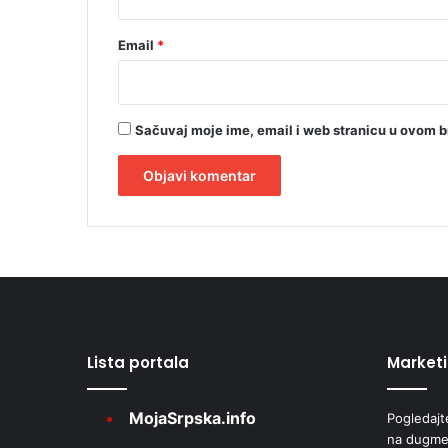
Email
*
Sačuvaj moje ime, email i web stranicu u ovom 
A
l
t
e
r
Lista portala
Market
n
a
MojaSrpska.info
Pogledajt
t
na dugme