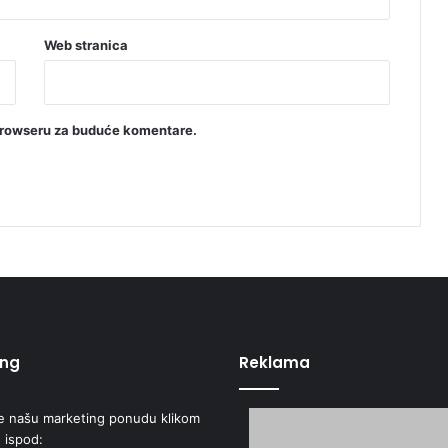
Web stranica
browseru za buduće komentare.
ing
Reklama
e našu marketing ponudu klikom
 ispod: