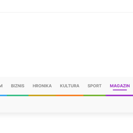
šu: “Taj poraz me uništio”
M
BIZNIS
HRONIKA
KULTURA
SPORT
MAGAZIN