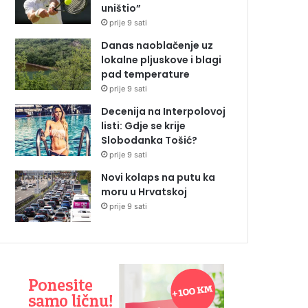
uništio”
prije 9 sati
Danas naoblačenje uz
lokalne pljuskove i blagi
pad temperature
prije 9 sati
Decenija na Interpolovoj
listi: Gdje se krije
Slobodanka Tošić?
prije 9 sati
Novi kolaps na putu ka
moru u Hrvatskoj
prije 9 sati