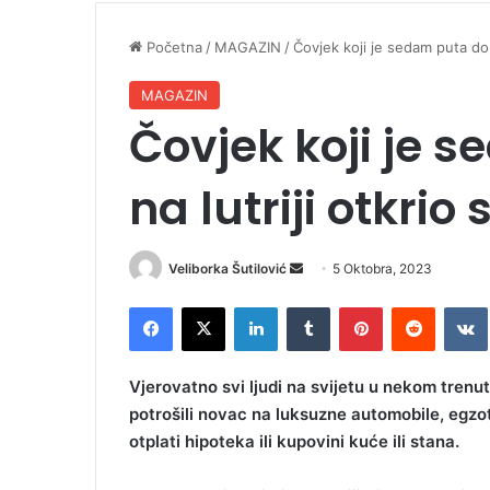
Početna
/
MAGAZIN
/
Čovjek koji je sedam puta dobi
MAGAZIN
Čovjek koji je 
na lutriji otkrio
Veliborka Šutilović
S
5 Oktobra, 2023
e
Facebook
X
LinkedIn
Tumblr
Pinterest
Reddit
VK
n
d
a
Vjerovatno svi ljudi na svijetu u nekom trenutku
n
potrošili novac na luksuzne automobile, egzot
e
otplati hipoteka ili kupovini kuće ili stana.
m
a