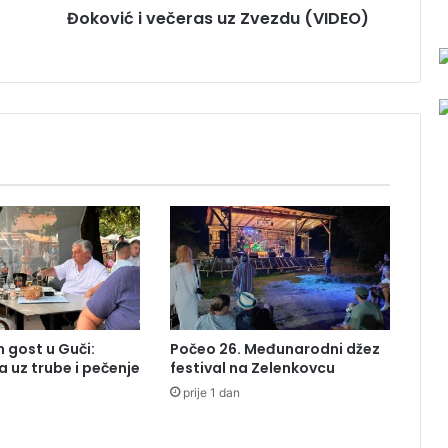
Đoković i večeras uz Zvezdu (VIDEO)
e
č
e
r
a
s
u
z
Z
v
e
z
d
u
(
V
 gost u Guči:
Počeo 26. Međunarodni džez
I
a uz trube i pečenje
festival na Zelenkovcu
D
prije 1 dan
E
O
)