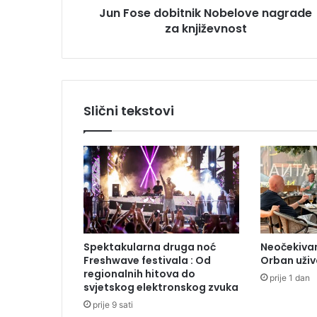
u
Jun Fose dobitnik Nobelove nagrade
b
za književnost
i
t
n
i
k
N
Slični tekstovi
o
b
e
l
o
v
e
n
a
Spektakularna druga noć
Neočekivan
g
Freshwave festivala : Od
Orban uživ
r
regionalnih hitova do
prije 1 dan
a
svjetskog elektronskog zvuka
d
prije 9 sati
e