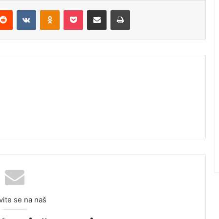
Reddit
VKontakte
Odnoklassniki
Pocket
Podijeli putem Emaila
Odštampaj
vite se na naš