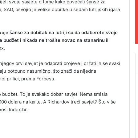
dijeli svoje savjete o tome kako povećati šanse za
da, SAD, osvojio je velike dobitke u sedam lutrijskih igara
voje šanse za dobitak na lutriji su da odaberete svoje
e budžet i nikada ne trošite novac na stanarinu ili
ox.
 njegov prvi savjet je odabrati brojeve i držati ih se svaki
iraju potpuno nasumično, što znači da nijedna
oj prilici, prema Forbesu.
e budžet. To je svakako dobar savjet. Nema smisla
000 dolara na karte. A Richardov treći savjet? Što više
osi Index.hr.