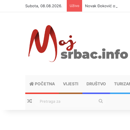
Subota, 08.08.2026.
Uživo
Novak Đoković otvorio du
POČETNA
VIJESTI
DRUŠTVO
TURIZA
Nasumični tekstovi
Pretraga
za