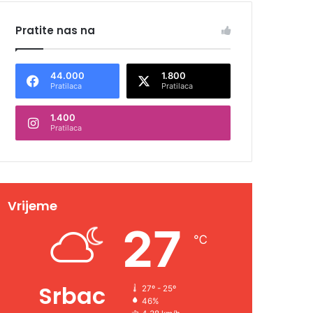
Pratite nas na
44.000
1.800
Pratilaca
Pratilaca
1.400
Pratilaca
Vrijeme
27
℃
Srbac
27º - 25º
46%