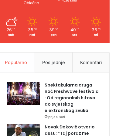
4.38 km/h
Oblačno
26
35
39
40
36
℃
℃
℃
℃
℃
sub
ned
pon
uto
sri
Popularno
Posljednje
Komentari
Spektakularna druga
noć Freshwave festivala
: Od regionalnih hitova
do svjetskog
elektronskog zvuka
prije 9 sati
Novak Đoković otvorio
dušu: “Taj poraz me