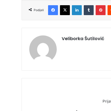
Facebook
X
LinkedIn
Tumblr
Pinterest
Podijeli
Veliborka Šutilović
Prija