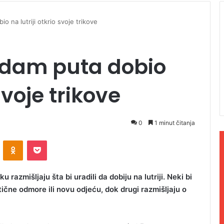
o na lutriji otkrio svoje trikove
sedam puta dobio
 svoje trikove
0
1 minut čitanja
ontakte
Odnoklassniki
Pocket
 razmišljaju šta bi uradili da dobiju na lutriji. Neki bi
ične odmore ili novu odjeću, dok drugi razmišljaju o