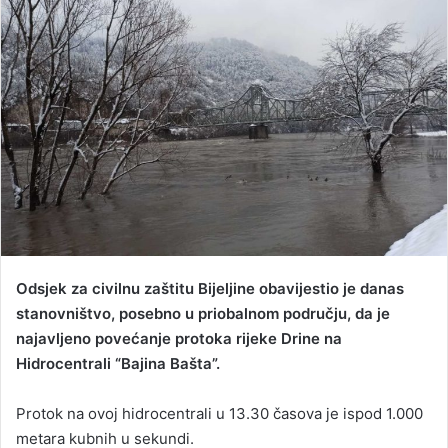
a
n
e
m
a
i
l
Odsjek za civilnu zaštitu Bijeljine obavijestio je danas
stanovništvo, posebno u priobalnom području, da je
najavljeno povećanje protoka rijeke Drine na
Hidrocentrali “Bajina Bašta”.
Protok na ovoj hidrocentrali u 13.30 časova je ispod 1.000
metara kubnih u sekundi.