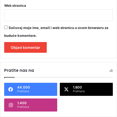
Web stranica
Sačuvaj moje ime, email i web stranicu u ovom browseru za
buduće komentare.
A
l
Pratite nas na
t
e
44.000
1.800
r
Pratilaca
Pratilaca
n
1.400
a
Pratilaca
t