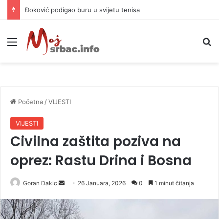
APIF izgubio spor sa komšijama, mora platiti 10.000 KM
Meni
P
Početna
/
VIJESTI
VIJESTI
Civilna zaštita poziva na
oprez: Rastu Drina i Bosna
Goran Dakic
S
26 Januara, 2026
0
1 minut čitanja
e
n
d