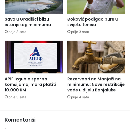
r
b
a
l
k
i
Sava u Gradišci blizu
Đoković podigao buru u
t
c
istorijskog minimuma
svijetu tenisa
o
a
prije 3 sata
prije 3 sata
r
m
a
a
S
r
b
i
j
e
APIF izgubio spor sa
Rezervoari na Manjači na
:
komšijama, mora platiti
minimumu: Nove restrikcije
D
10.000 KM
vode u dijelu Banjaluke
j
prije 3 sata
prije 4 sata
e
c
a
Komentariši
m
e