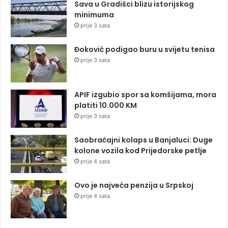
Sava u Gradišci blizu istorijskog
minimuma
prije 3 sata
Đoković podigao buru u svijetu tenisa
prije 3 sata
APIF izgubio spor sa komšijama, mora
platiti 10.000 KM
prije 3 sata
Saobraćajni kolaps u Banjaluci: Duge
kolone vozila kod Prijedorske petlje
prije 4 sata
Ovo je najveća penzija u Srpskoj
prije 4 sata