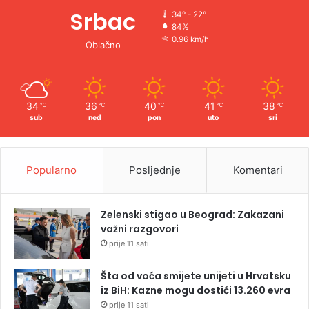
Srbac
34º - 22º
84%
0.96 km/h
Oblačno
34
36
40
41
38
℃
℃
℃
℃
℃
sub
ned
pon
uto
sri
Popularno
Posljednje
Komentari
Zelenski stigao u Beograd: Zakazani
važni razgovori
prije 11 sati
Šta od voća smijete unijeti u Hrvatsku
iz BiH: Kazne mogu dostići 13.260 evra
prije 11 sati