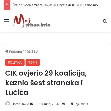
Šta od voća smijete unijeti u Hrvatsku iz BiH: Kazne mogu dostići 13.260 evra
Meni
P
Početna
/
POLITIKA
POLITIKA
TOP 1
CIK ovjerio 29 koalicija,
kaznio šest stranaka i
Lučića
Goran Dakic
S
18 Juna, 2026
0
Prije minut
e