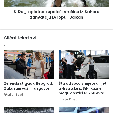
i
o
d
p
a
Stiže „toplotna kupola“: Vrućine iz Sahare
l
t
zahvataju Evropu i Balkan
o
a
t
z
n
a
a
Slični tekstovi
č
k
l
u
a
p
n
o
o
l
v
a
e
“
K
:
o
V
Zelenski stigao u Beograd:
Šta od voća smijete unijeti
m
r
Zakazani važni razgovori
u Hrvatsku iz BiH: Kazne
i
u
mogu dostići 13.260 evra
prije 11 sati
s
ć
prije 11 sati
i
i
j
n
e
e