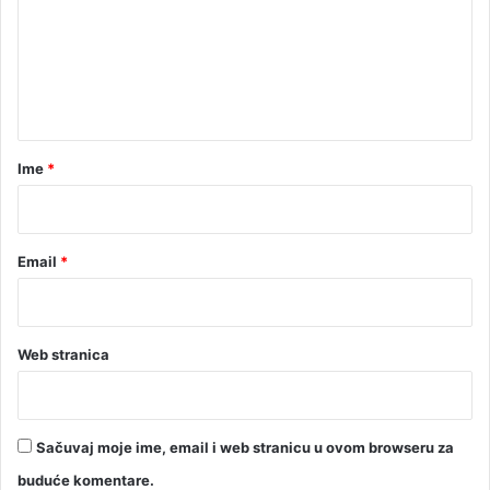
p
e
u
i
n
B
t
a
l
a
k
r
Ime
*
a
*
n
Email
*
Web stranica
Sačuvaj moje ime, email i web stranicu u ovom browseru za
buduće komentare.