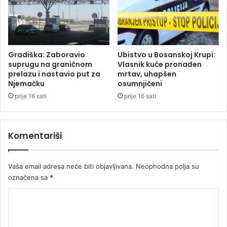
z
i
a
z
k
S
o
a
n
h
Gradiška: Zaboravio
Ubistvo u Bosanskoj Krupi:
c
a
suprugu na graničnom
Vlasnik kuće pronađen
e
r
prelazu i nastavio put za
mrtav, uhapšen
s
Njemačku
osumnjičeni
e
i
z
prije 16 sati
prije 16 sati
j
a
e
h
R
v
Komentariši
S
a
t
a
Vaša email adresa neće biti objavljivana.
Neophodna polja su
j
označena sa
*
u
E
K
v
o
r
o
m