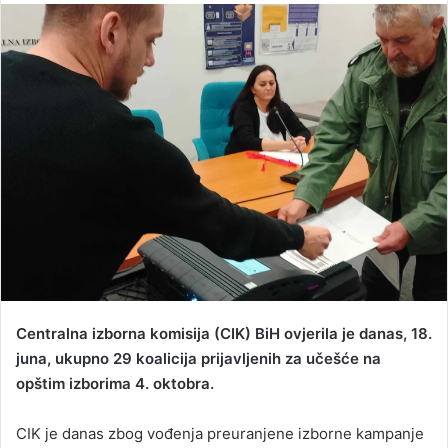
n
d
a
n
e
m
a
i
l
Centralna izborna komisija (CIK) BiH ovjerila je danas, 18.
juna, ukupno 29 koalicija prijavljenih za učešće na
opštim izborima 4. oktobra.
CIK je danas zbog vođenja preuranjene izborne kampanje