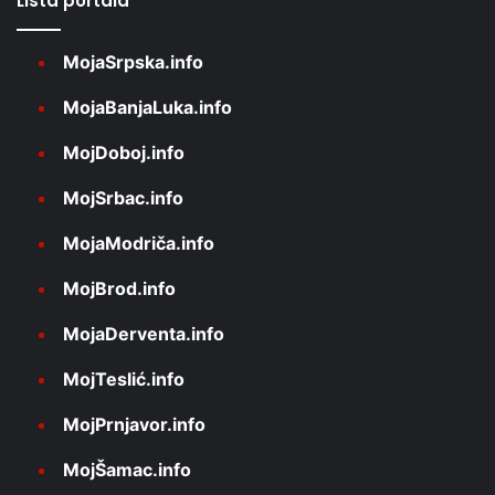
Lista portala
MojaSrpska.info
MojaBanjaLuka.info
MojDoboj.info
MojSrbac.info
MojaModriča.info
MojBrod.info
MojaDerventa.info
MojTeslić.info
MojPrnjavor.info
MojŠamac.info