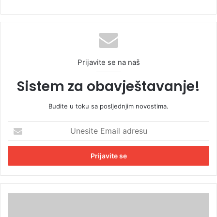
Prijavite se na naš
Sistem za obavještavanje!
Budite u toku sa posljednjim novostima.
U
n
e
s
i
t
e
E
K
m
o