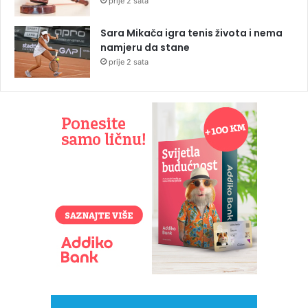
prije 2 sata
Sara Mikača igra tenis života i nema
namjeru da stane
prije 2 sata