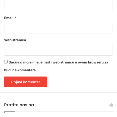
*
Email
*
Web stranica
Sačuvaj moje ime, email i web stranicu u ovom browseru za
buduće komentare.
A
l
Pratite nas na
t
e