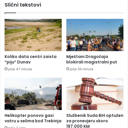
Slični tekstovi
e
p
g
r
i
o
o
t
n
i
u
v
m
e
n
Koliko data centri zaista
Mještani Dragočaja
e
“piju” Dunav
blokirali magistralni put
n
prije 47 minuta
prije 56 minuta
e
m
o
ž
e
n
i
š
Helikopter ponovo gasi
Službenik Suda BiH optužen
t
vatru u selima kod Trebinja
za pronevjeru skoro
a
197.000 KM
prije 2 sata