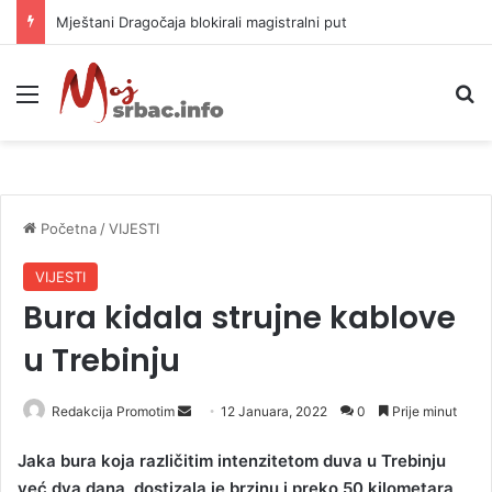
Mještani Dragočaja blokirali magistralni put
Meni
P
Početna
/
VIJESTI
VIJESTI
Bura kidala strujne kablove
u Trebinju
Redakcija Promotim
S
12 Januara, 2022
0
Prije minut
e
Jaka bura koja različitim intenzitetom duva u Trebinju
n
već dva dana, dostizala je brzinu i preko 50 kilometara
d