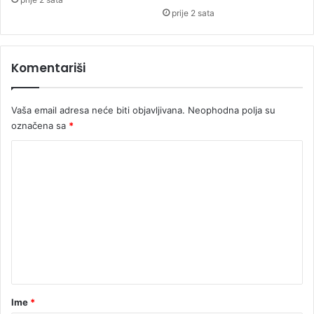
u
prije 2 sata
r
a
d
Komentariši
i
t
i
Vaša email adresa neće biti objavljivana.
Neophodna polja su
označena sa
*
K
o
m
e
n
t
a
r
Ime
*