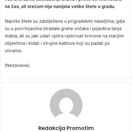
na čas, ali srećom nije nanijela velike štete u gradu.
a
n
Najviše štete su zabilježene u prigradskim naseljima, gdje
e
su u povrtnjacima stradale grane voćaka i pojedina tanja
m
a
stabla, ali su jaki udari vjetra raskrivali krovove na starijim
i
objektima i kidali i strujne kablove koji su padali po
l
ulicama.
(Nezavisne)
Redakcija Promotim