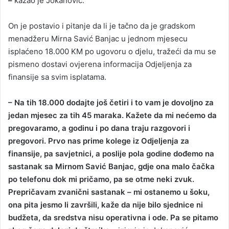
–
kazao je Jokanović.
On je postavio i pitanje da li je tačno da je gradskom
menadžeru Mirna Savić Banjac u jednom mjesecu
isplaćeno 18.000 KM po ugovoru o djelu, tražeći da mu se
pismeno dostavi ovjerena informacija Odjeljenja za
finansije sa svim isplatama.
– Na tih 18.000 dodajte još četiri i to vam je dovoljno za
jedan mjesec za tih 45 maraka. Kažete da mi nećemo da
pregovaramo, a godinu i po dana traju razgovori i
pregovori. Prvo nas prime kolege iz Odjeljenja za
finansije, pa savjetnici, a poslije pola godine dođemo na
sastanak sa Mirnom Savić Banjac, gdje ona malo čačka
po telefonu dok mi pričamo, pa se otme neki zvuk.
Prepričavam zvanični sastanak – mi ostanemo u šoku,
ona pita jesmo li završili, kaže da nije bilo sjednice ni
budžeta, da sredstva nisu operativna i ode. Pa se pitamo