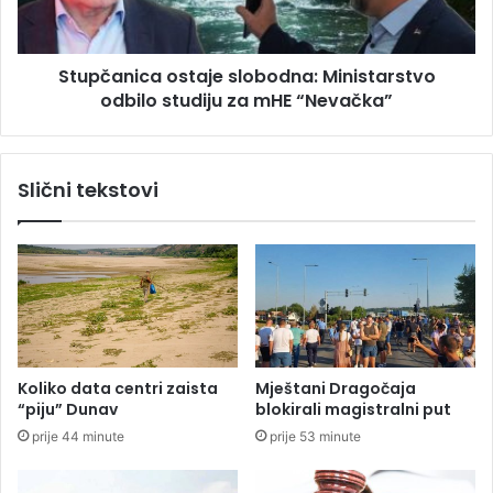
d
n
u
i
z
c
e
Stupčanica ostaje slobodna: Ministarstvo
a
ć
odbilo studiju za mHE “Nevačka”
o
e
s
u
t
R
a
Slični tekstovi
e
j
p
e
u
s
b
l
l
o
i
b
c
o
i
d
S
n
Koliko data centri zaista
Mještani Dragočaja
r
a
“piju” Dunav
blokirali magistralni put
p
:
prije 44 minute
prije 53 minute
s
M
k
i
o
n