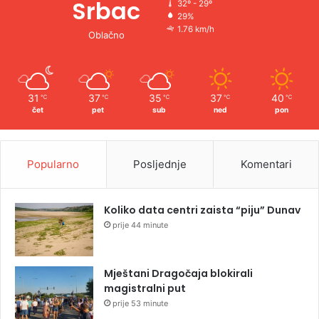
Srbac
32º - 29º
29%
1.76 km/h
Oblačno
31
37
35
37
40
℃
℃
℃
℃
℃
čet
pet
sub
ned
pon
Popularno
Posljednje
Komentari
Koliko data centri zaista “piju” Dunav
prije 44 minute
Mještani Dragočaja blokirali
magistralni put
prije 53 minute