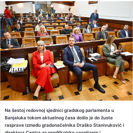
n
d
a
n
e
m
a
i
l
Na šestoj redovnoj sjednici gradskog parlamenta u
Banjaluka tokom aktuelnog časa došlo je do žuste
rasprave između gradonačelnika Draško Stanivuković i
direktora Centra za predškolsko vaspitanje i