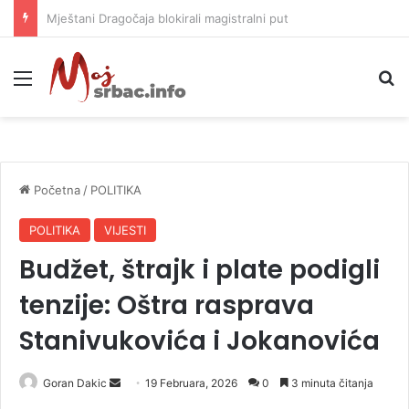
Helikopter ponovo gasi vatru u selima kod Trebinja
Meni
P
Početna
/
POLITIKA
POLITIKA
VIJESTI
Budžet, štrajk i plate podigli
tenzije: Oštra rasprava
Stanivukovića i Jokanovića
Goran Dakic
S
19 Februara, 2026
0
3 minuta čitanja
e