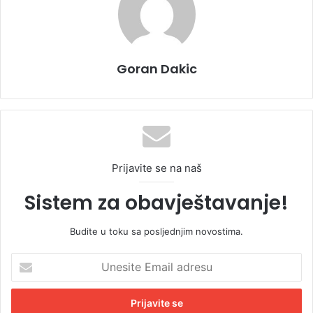
Goran Dakic
Prijavite se na naš
Sistem za obavještavanje!
Budite u toku sa posljednjim novostima.
U
n
e
s