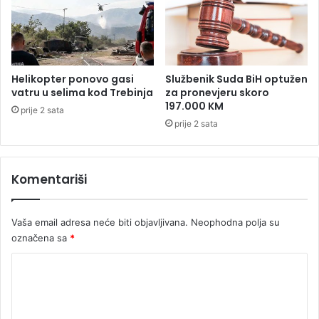
j
i
s
t
a
r
Helikopter ponovo gasi
Službenik Suda BiH optužen
s
vatru u selima kod Trebinja
za pronevjeru skoro
t
197.000 KM
prije 2 sata
v
prije 2 sata
o
o
d
Komentariši
b
i
l
Vaša email adresa neće biti objavljivana.
Neophodna polja su
o
s
označena sa
*
t
K
u
d
o
i
m
j