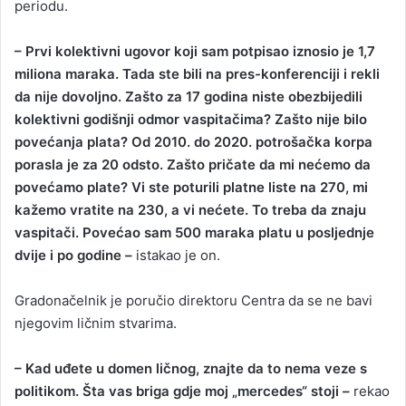
periodu.
– Prvi kolektivni ugovor koji sam potpisao iznosio je 1,7
miliona maraka. Tada ste bili na pres-konferenciji i rekli
da nije dovoljno. Zašto za 17 godina niste obezbijedili
kolektivni godišnji odmor vaspitačima? Zašto nije bilo
povećanja plata? Od 2010. do 2020. potrošačka korpa
porasla je za 20 odsto. Zašto pričate da mi nećemo da
povećamo plate? Vi ste poturili platne liste na 270, mi
kažemo vratite na 230, a vi nećete. To treba da znaju
vaspitači. Povećao sam 500 maraka platu u posljednje
dvije i po godine –
istakao je on.
Gradonačelnik je poručio direktoru Centra da se ne bavi
njegovim ličnim stvarima.
– Kad uđete u domen ličnog, znajte da to nema veze s
politikom. Šta vas briga gdje moj „mercedes“ stoji –
rekao