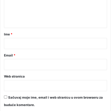
u
e
z
n
a
t
m
H
a
E
r
“
Ime
*
N
*
e
v
a
Email
*
č
k
a
”
Web stranica
Sačuvaj moje ime, email i web stranicu u ovom browseru za
buduće komentare.