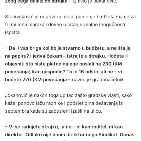
zbog čega dolazi do štrajka –
izjavio je Jokanović.
Stanivuković je odgovorio da je punjenje budžeta manje za
tri miliona maraka i doveo u pitanje realne mogućnosti
isplata.
– Da li vas briga koliko je stvarno u budžetu, a ne šta je
na papiru? I jedva čekam – istrajte u štrajku. Hoćete li
objasniti što niste platne naloge poslali na 230 (KM
povećanja) kao gospodin? To je 16 odsto, ali ne – vi
hoćete 270 (KM povećanja –
naveo je gradonačelnik.
Jokanović je nakon toga upitao zašto gradske vlasti, kako
kaže, ponovo lažu radnike i podsjetio na dešavanja iz
septembra kada su zaposleni izašli na ulicu.
– Vi se radujete štrajku, ja ne – ni kao roditelj ni kao
direktor. Odluku nije donio direktor nego Sindikat. Danas