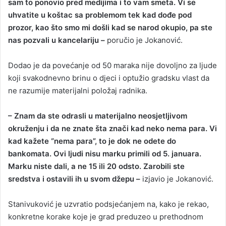
sam to ponovio pred medijima i to vam smeta. Vi se
uhvatite u koštac sa problemom tek kad dođe pod
prozor, kao što smo mi došli kad se narod okupio, pa ste
nas pozvali u kancelariju –
poručio je Jokanović.
Dodao je da povećanje od 50 maraka nije dovoljno za ljude
koji svakodnevno brinu o djeci i optužio gradsku vlast da
ne razumije materijalni položaj radnika.
– Znam da ste odrasli u materijalno neosjetljivom
okruženju i da ne znate šta znači kad neko nema para. Vi
kad kažete “nema para”, to je dok ne odete do
bankomata. Ovi ljudi nisu marku primili od 5. januara.
Marku niste dali, a ne 15 ili 20 odsto. Zarobili ste
sredstva i ostavili ih u svom džepu –
izjavio je Jokanović.
Stanivuković je uzvratio podsjećanjem na, kako je rekao,
konkretne korake koje je grad preduzeo u prethodnom