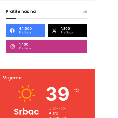
Pratite nas na
44.000
1.800
Pratilaca
Pratilaca
1.400
Pratilaca
Vrijeme
39
℃
Srbac
39º - 29º
17%