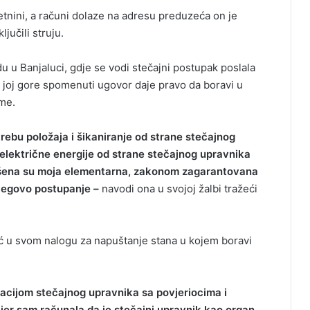
tnini, a računi dolaze na adresu preduzeća on je
ljučili struju.
u Banjaluci, gdje se vodi stečajni postupak poslala
 joj gore spomenuti ugovor daje pravo da boravi u
ime.
rebu položaja i šikaniranje od strane stečajnog
električne energije od strane stečajnog upravnika
šena su moja elementarna, zakonom zagarantovana
jegovo postupanje –
navodi ona u svojoj žalbi tražeći
vić u svom nalogu za napuštanje stana u kojem boravi
ijom stečajnog upravnika sa povjeriocima i
, jer sam računala da je stečajni upravnik kao organ