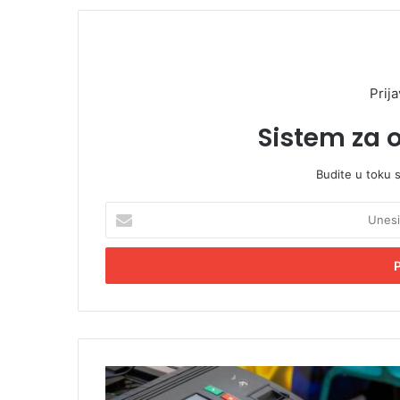
Prija
Sistem za 
Budite u toku 
U
n
e
s
i
t
e
E
m
S
a
D
i