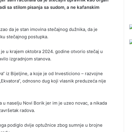
di sa stilom pisanja sa sudom, a ne kafanskim
zao da je stan imovina stečajnog dužnika, da je
oku stečajnog postupka.
je u krajem oktobra 2024. godine otvorio stečaj u
vilo izgradnjom stanova.
 iz Bijeljine, a koje je od Investiciono – razvojne
„Ekvatora“, odnosno dug koji vlasnik preduzeća nije
 u naselju Novi Borik jer im je uzeo novac, a nikada
završetak radova.
jega podiglo dvije optužnice zbog sumnje u brojne