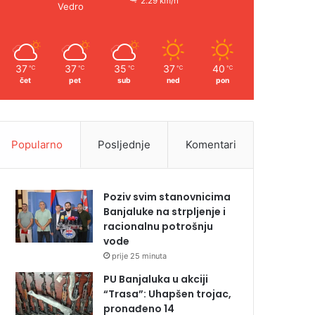
2.29 km/h
Vedro
37
37
35
37
40
℃
℃
℃
℃
℃
čet
pet
sub
ned
pon
Popularno
Posljednje
Komentari
Poziv svim stanovnicima
Banjaluke na strpljenje i
racionalnu potrošnju
vode
prije 25 minuta
PU Banjaluka u akciji
“Trasa”: Uhapšen trojac,
pronađeno 14