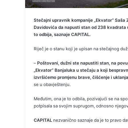
Stečajni upravnik kompanije „Ekvator“ Saša 
Davidovića da napusti stan od 238 kvadrata u 
to odbija, saznaje CAPITAL.
Riječ je o stanu koji je upisan na stečajnog d
–
Poštovani, dužni ste napustiti stan, na pov
„Ekvator“ Banjaluka u stečaju a koji bespravn
izvršićemo promjenu brave, čišćenje i uklanja
se u obavještenju.
Međutim, ona je to odbila, pozivajući se na sp
potpisala sa svojim suprugom, odnosno njego
CAPITAL
nezvanično saznaje da je to pravo da