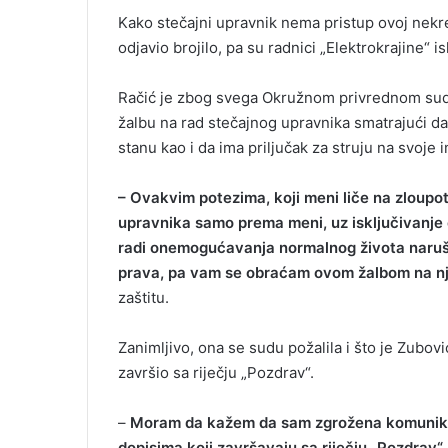
Kako stečajni upravnik nema pristup ovoj nekre
odjavio brojilo, pa su radnici „Elektrokrajine“ isk
Račić je zbog svega Okružnom privrednom sudu 
žalbu na rad stečajnog upravnika smatrajući da
stanu kao i da ima priljučak za struju na svoje 
– Ovakvim potezima, koji meni liče na zloupot
upravnika samo prema meni, uz isključivanje 
radi onemogućavanja normalnog života naru
prava, pa vam se obraćam ovom žalbom na n
zaštitu.
Zanimljivo, ona se sudu požalila i što je Zubo
završio sa riječju „Pozdrav“.
–
Moram da kažem da sam zgrožena komunikac
dopisima koji završavaju sa riječju „Pozdrav“