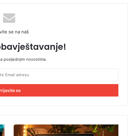
vite se na naš
obavještavanje!
sa posljednjim novostima.
P
a