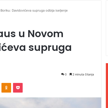
oriku: Davidovićeva supruga odbija iseljenje
haus u Novom
vićeva supruga
0
2 minuta čitanja
ontakte
Odnoklassniki
Pocket