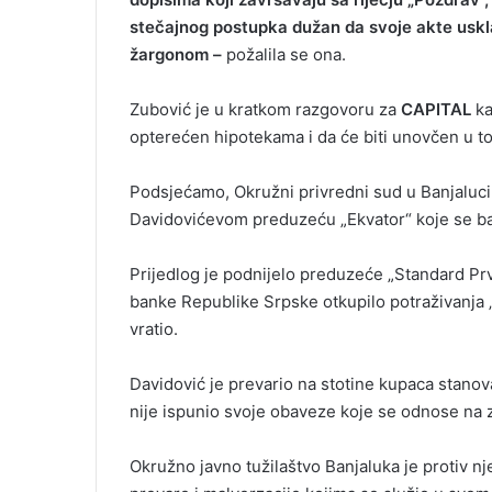
stečajnog postupka dužan da svoje akte uskla
žargonom –
požalila se ona.
Zubović je u kratkom razgovoru za
CAPITAL
ka
opterećen hipotekama i da će biti unovčen u t
Podsjećamo, Okružni privredni sud u Banjaluci 
Davidovićevom preduzeću „Ekvator“ koje se ba
Prijedlog je podnijelo preduzeće „Standard Prva“
banke Republike Srpske otkupilo potraživanja 
vratio.
Davidović je prevario na stotine kupaca stanova
nije ispunio svoje obaveze koje se odnose na 
Okružno javno tužilaštvo Banjaluka je protiv n