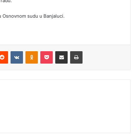
 radu.
u Osnovnom sudu u Banjaluci.
Reddit
VKontakte
Odnoklassniki
Pocket
Podijeli putem Emaila
Odštampaj