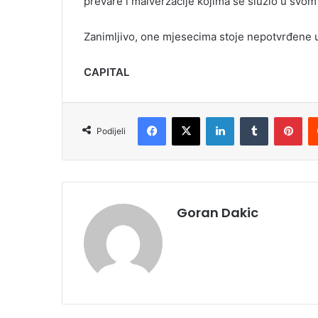
prevare i malverzacije kojima se služio u svom
Zanimljivo, one mjesecima stoje nepotvrđene 
CAPITAL
Facebook
X
LinkedIn
Tumblr
Pinterest
Podijeli
Goran Dakic