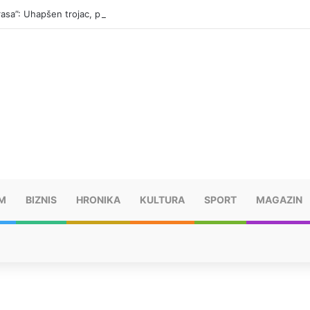
“Trasa”: Uhapšen trojac, pronađeno 14 automatskih pušaka (FOTO)
M
BIZNIS
HRONIKA
KULTURA
SPORT
MAGAZIN