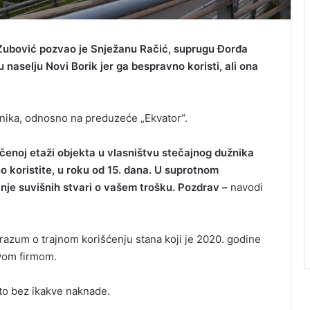
Zubović pozvao je Snježanu Račić, suprugu Đorđa
naselju Novi Borik jer ga bespravno koristi, ali ona
užnika, odnosno na preduzeće „Ekvator“.
učenoj etaži objekta u vlasništvu stečajnog dužnika
o koristite, u roku od 15. dana. U suprotnom
nje suvišnih stvari o vašem trošku. Pozdrav –
navodi
orazum o trajnom korišćenju stana koji je 2020. godine
vom firmom.
to bez ikakve naknade.