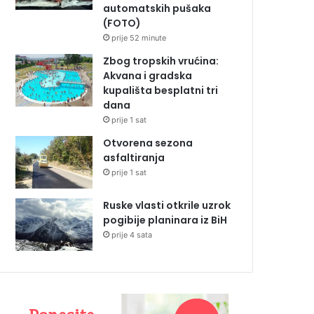
automatskih pušaka
(FOTO)
prije 52 minute
Zbog tropskih vrućina:
Akvana i gradska
kupališta besplatni tri
dana
prije 1 sat
Otvorena sezona
asfaltiranja
prije 1 sat
Ruske vlasti otkrile uzrok
pogibije planinara iz BiH
prije 4 sata