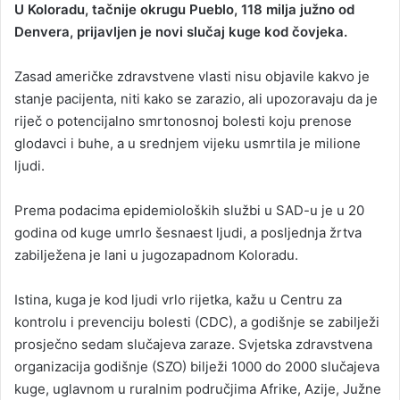
U Koloradu, tačnije okrugu Pueblo, 118 milja južno od
n
Denvera, prijavljen je novi slučaj kuge kod čovjeka.
d
a
Zasad američke zdravstvene vlasti nisu objavile kakvo je
n
stanje pacijenta, niti kako se zarazio, ali upozoravaju da je
e
riječ o potencijalno smrtonosnoj bolesti koju prenose
m
a
glodavci i buhe, a u srednjem vijeku usmrtila je milione
i
ljudi.
l
Prema podacima epidemioloških službi u SAD-u je u 20
godina od kuge umrlo šesnaest ljudi, a posljednja žrtva
zabilježena je lani u jugozapadnom Koloradu.
Istina, kuga je kod ljudi vrlo rijetka, kažu u Centru za
kontrolu i prevenciju bolesti (CDC), a godišnje se zabilježi
prosječno sedam slučajeva zaraze. Svjetska zdravstvena
organizacija godišnje (SZO) bilježi 1000 do 2000 slučajeva
kuge, uglavnom u ruralnim područjima Afrike, Azije, Južne