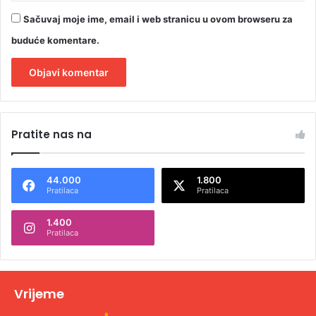
Sačuvaj moje ime, email i web stranicu u ovom browseru za
buduće komentare.
A
l
Pratite nas na
t
e
44.000
1.800
r
Pratilaca
Pratilaca
n
1.400
a
Pratilaca
t
i
v
Vrijeme
e