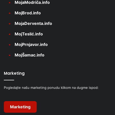
MojaModriča.info
MojBrod.info
MojaDerventa.info
MojTeslić.info
MojPrnjavor.info
MojŠamac.info
Marketing
Pogledajte našu marketing ponudu klikom na dugme ispod:
Marketing