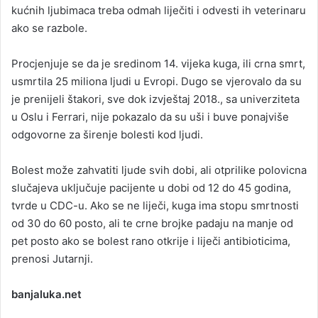
kućnih ljubimaca treba odmah liječiti i odvesti ih veterinaru
ako se razbole.
Procjenjuje se da je sredinom 14. vijeka kuga, ili crna smrt,
usmrtila 25 miliona ljudi u Evropi. Dugo se vjerovalo da su
je prenijeli štakori, sve dok izvještaj 2018., sa univerziteta
u Oslu i Ferrari, nije pokazalo da su uši i buve ponajviše
odgovorne za širenje bolesti kod ljudi.
Bolest može zahvatiti ljude svih dobi, ali otprilike polovicna
slučajeva uključuje pacijente u dobi od 12 do 45 godina,
tvrde u CDC-u. Ako se ne liječi, kuga ima stopu smrtnosti
od 30 do 60 posto, ali te crne brojke padaju na manje od
pet posto ako se bolest rano otkrije i liječi antibioticima,
prenosi Jutarnji.
banjaluka.net