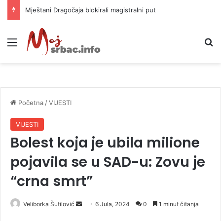
Helikopter ponovo gasi vatru u selima kod Trebinja
Meni
P
Početna
/
VIJESTI
VIJESTI
Bolest koja je ubila milione
pojavila se u SAD-u: Zovu je
“crna smrt”
Veliborka Šutilović
S
6 Jula, 2024
0
1 minut čitanja
e