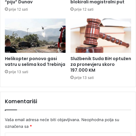
“piju” Dunav
blokirali magistralni put
i
i
prije 12 sati
prije 12 sati
m
s
a
e
K
k
a
r
s
e
t
t
e
a
l
r
Helikopter ponovo gasi
Službenik Suda BiH optužen
a
u
vatru u selima kod Trebinja
za pronevjeru skoro
”
M
197.000 KM
prije 13 sati
,
i
prije 13 sati
d
n
o
i
b
s
r
Komentariši
t
a
a
z
r
a
Vaša email adresa neće biti objavljivana.
Neophodna polja su
s
b
t
označena sa
*
a
v