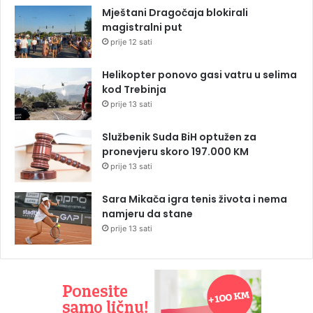
Mještani Dragočaja blokirali
magistralni put
prije 12 sati
Helikopter ponovo gasi vatru u selima
kod Trebinja
prije 13 sati
Službenik Suda BiH optužen za
pronevjeru skoro 197.000 KM
prije 13 sati
Sara Mikača igra tenis života i nema
namjeru da stane
prije 13 sati