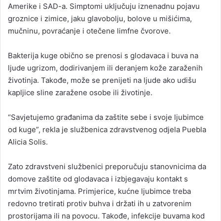
Amerike i SAD-a. Simptomi uključuju iznenadnu pojavu
groznice i zimice, jaku glavobolju, bolove u mišićima,
mučninu, povraćanje i otečene limfne čvorove.
Bakterija kuge obično se prenosi s glodavaca i buva na
ljude ugrizom, dodirivanjem ili deranjem kože zaraženih
životinja. Takođe, može se prenijeti na ljude ako udišu
kapljice sline zaražene osobe ili životinje.
“Savjetujemo građanima da zaštite sebe i svoje ljubimce
od kuge”, rekla je službenica zdravstvenog odjela Puebla
Alicia Solis.
Zato zdravstveni službenici preporučuju stanovnicima da
domove zaštite od glodavaca i izbjegavaju kontakt s
mrtvim životinjama. Primjerice, kućne ljubimce treba
redovno tretirati protiv buhva i držati ih u zatvorenim
prostorijama ili na povocu. Takođe, infekcije buvama kod