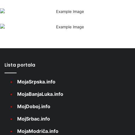
Lista portala
MojaSrpska.info
MojaBanjaLuka.info
MojDoboj.info
MojSrbac.info
MojaModriča.info