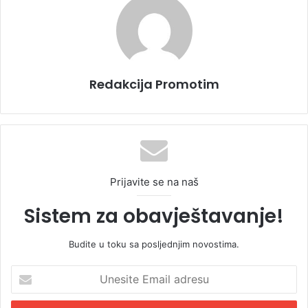
Redakcija Promotim
Prijavite se na naš
Sistem za obavještavanje!
Budite u toku sa posljednjim novostima.
U
n
e