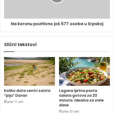
o
o
j
n
t
u
r
p
a
Na koronu pozitivno još 577 osoba u Srpskoj
o
ž
z
e
i
d
t
Slični tekstovi
a
i
i
v
d
n
j
o
e
j
c
o
a
š
i
5
m
7
Koliko data centri zaista
Lagana ljetna pasta
a
7
“piju” Dunav
salata gotova za 20
j
o
minuta: Idealna za vrele
prije 11 sati
u
s
dane
p
o
prije 20 sati
r