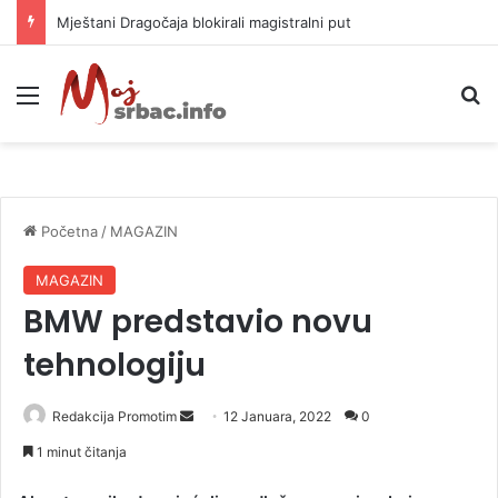
Helikopter ponovo gasi vatru u selima kod Trebinja
Meni
P
Početna
/
MAGAZIN
MAGAZIN
BMW predstavio novu
tehnologiju
Redakcija Promotim
S
12 Januara, 2022
0
e
1 minut čitanja
n
d