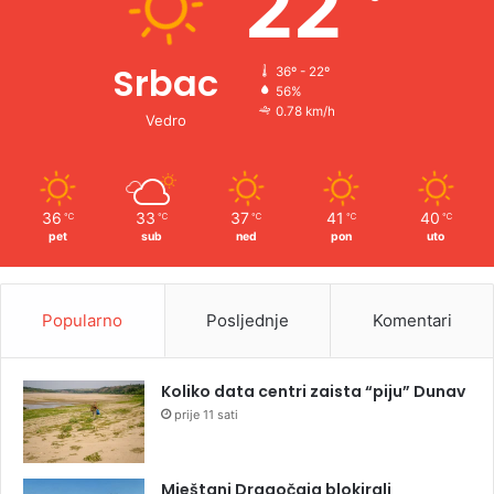
22
Srbac
36º - 22º
56%
0.78 km/h
Vedro
36
33
37
41
40
℃
℃
℃
℃
℃
pet
sub
ned
pon
uto
Popularno
Posljednje
Komentari
Koliko data centri zaista “piju” Dunav
prije 11 sati
Mještani Dragočaja blokirali