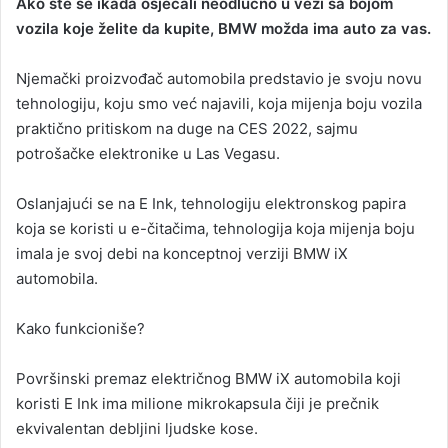
​Ako ste se ikada osjećali neodlučno u vezi sa bojom
a
vozila koje želite da kupite, BMW možda ima auto za vas.
n
e
Njemački proizvođač automobila predstavio je svoju novu
m
tehnologiju, koju smo već najavili, koja mijenja boju vozila
a
praktično pritiskom na duge na CES 2022, sajmu
i
potrošačke elektronike u Las Vegasu.
l
Oslanjajući se na E Ink, tehnologiju elektronskog papira
koja se koristi u e-čitačima, tehnologija koja mijenja boju
imala je svoj debi na konceptnoj verziji BMW iX
automobila.
Kako funkcioniše?
Površinski premaz električnog BMW iX automobila koji
koristi E Ink ima milione mikrokapsula čiji je prečnik
ekvivalentan debljini ljudske kose.