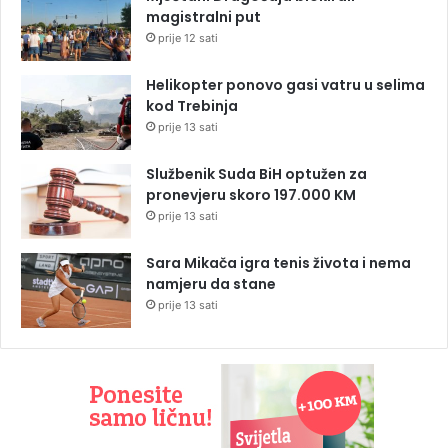
magistralni put
prije 12 sati
Helikopter ponovo gasi vatru u selima
kod Trebinja
prije 13 sati
Službenik Suda BiH optužen za
pronevjeru skoro 197.000 KM
prije 13 sati
Sara Mikača igra tenis života i nema
namjeru da stane
prije 13 sati