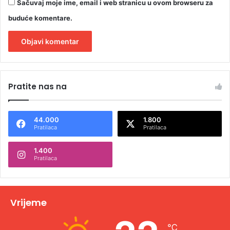
Sačuvaj moje ime, email i web stranicu u ovom browseru za
buduće komentare.
A
l
Pratite nas na
t
e
44.000
1.800
r
Pratilaca
Pratilaca
n
1.400
a
Pratilaca
t
i
v
Vrijeme
e
℃
: