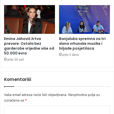
b
a
a
v
u
o
S
n
r
a
p
v
s
a
k
Emina Jahović žrtva
Banjaluka spremna za tri
u
prevare: Ostala bez
dana vrhunske muzike i
o
garderobe vrijedne više od
hiljade posjetilaca
č
j
50.000 evra
e
prije 2 dana
r
prije 20 sati
e
Komentariši
Vaša email adresa neće biti objavljivana.
Neophodna polja su
označena sa
*
K