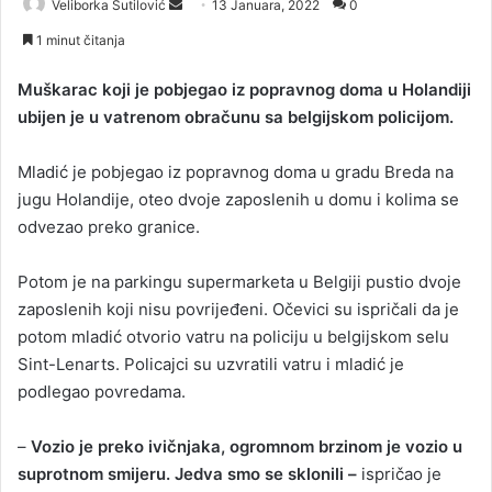
Veliborka Šutilović
S
13 Januara, 2022
0
e
1 minut čitanja
n
d
Muškarac koji je pobjegao iz popravnog doma u Holandiji
a
ubijen je u vatrenom obračunu sa belgijskom policijom.
n
e
Mladić je pobjegao iz popravnog doma u gradu Breda na
m
jugu Holandije, oteo dvoje zaposlenih u domu i kolima se
a
odvezao preko granice.
i
l
Potom je na parkingu supermarketa u Belgiji pustio dvoje
zaposlenih koji nisu povrijeđeni. Očevici su ispričali da je
potom mladić otvorio vatru na policiju u belgijskom selu
Sint-Lenarts. Policajci su uzvratili vatru i mladić je
podlegao povredama.
–
Vozio je preko ivičnjaka, ogromnom brzinom je vozio u
suprotnom smijeru. Jedva smo se sklonili –
ispričao je