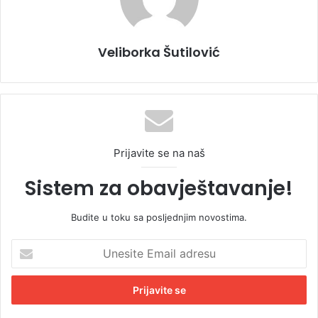
Veliborka Šutilović
Prijavite se na naš
Sistem za obavještavanje!
Budite u toku sa posljednjim novostima.
U
n
e
s
i