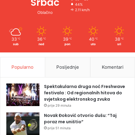
Srbac
44%
2.11 km/h
Oblačno
33
36
39
40
38
℃
℃
℃
℃
℃
sub
ned
pon
uto
sri
Popularno
Posljednje
Komentari
Spektakularna druga noć Freshwave
festivala : Od regionalnih hitova do
svjetskog elektronskog zvuka
prije 29 minuta
Novak Đoković otvorio dušu: “Taj
poraz me uništio”
prije 51 minuta