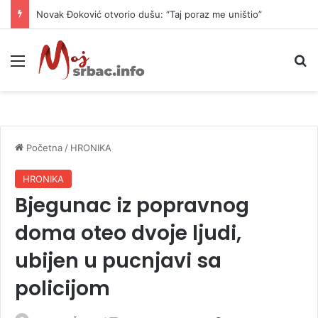
Novak Đoković otvorio dušu: “Taj poraz me uništio”
Meni
P
Početna
/
HRONIKA
HRONIKA
Bjegunac iz popravnog
doma oteo dvoje ljudi,
ubijen u pucnjavi sa
policijom