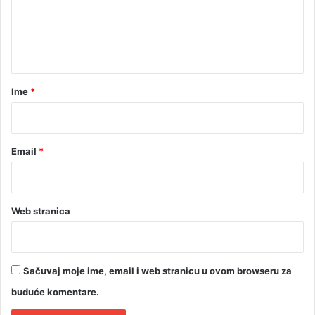
e
a
s
n
p
t
a
s
a
i
r
Ime
*
l
*
a
č
k
Email
*
e
s
l
u
Web stranica
ž
b
e
Sačuvaj moje ime, email i web stranicu u ovom browseru za
buduće komentare.