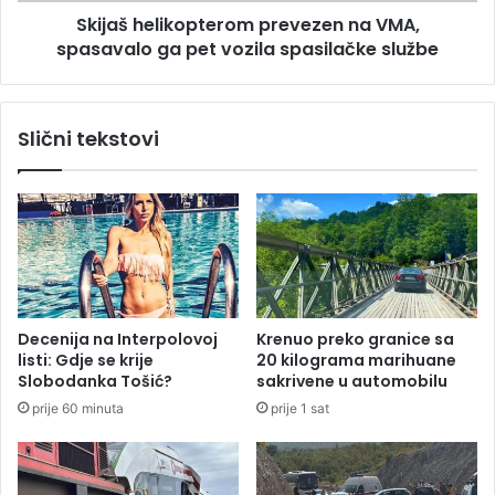
l
Skijaš helikopterom prevezen na VMA,
s
i
a
spasavalo ga pet vozila spasilačke službe
k
m
o
b
p
i
t
Slični tekstovi
o
e
u
r
B
o
a
m
n
p
j
r
o
e
j
v
L
e
Decenija na Interpolovoj
Krenuo preko granice sa
u
z
listi: Gdje se krije
20 kilograma marihuane
c
e
Slobodanka Tošić?
sakrivene u automobilu
i
n
prije 60 minuta
prije 1 sat
n
a
V
M