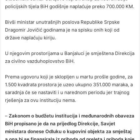
policijskih tijela BiH godišnje naplaćuje preko 700.000 KM.
Bivši ministar unutrašnjih poslova Republike Srpske
Dragomir Jovičić godinama je na spisku onih koji od
države naplaćuju kiriju.
U njegovim prostorijama u Banjaluci je smještena Direkcija
za civilno vazduhoplovstvo BiH.
Prema ugovoru koji je sklopljen u martu prošle godine, za
1.500 kvadrata prostora je uzeo ukupno 351.000 maraka, a
saradnja će se nastaviti i u narednom periodu jer trajnog
rješenja za ovu instituciju nema.
–
Zakonom o budžetu institucija i međunarodnih obaveza
BiH propisano je da na prijedlog Direkcije, Savjet
ministara donese Odluku o kupovini objekta za smještaj
a ona bi se finansirala iz prihoda od preleta i prihoda koje