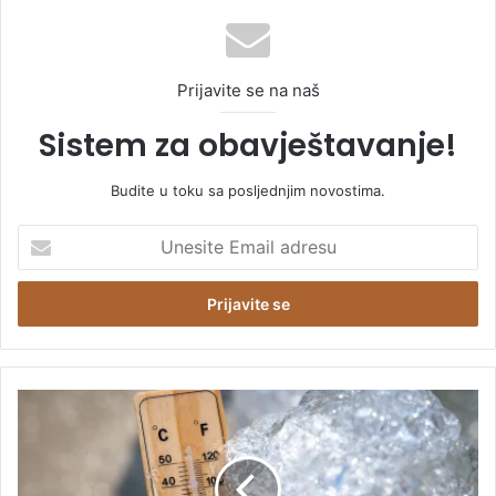
Prijavite se na naš
Sistem za obavještavanje!
Budite u toku sa posljednjim novostima.
U
n
e
s
i
t
e
E
P
m
l
a
a
i
n
l
e