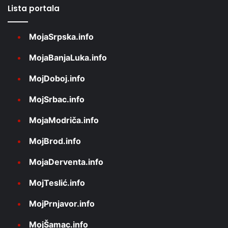
Lista portala
MojaSrpska.info
MojaBanjaLuka.info
MojDoboj.info
MojSrbac.info
MojaModriča.info
MojBrod.info
MojaDerventa.info
MojTeslić.info
MojPrnjavor.info
MojŠamac.info