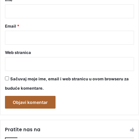
*
Email
*
Web stranica
Sačuvaj moje ime, email i web stranicu u ovom browseru za
buduće komentare.
A
l
Pratite nas na
t