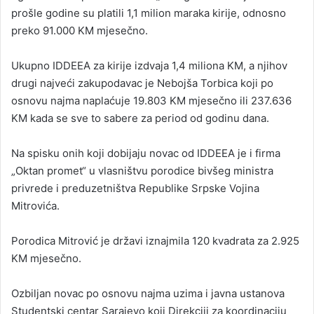
prošle godine su platili 1,1 milion maraka kirije, odnosno
preko 91.000 KM mjesečno.
Ukupno IDDEEA za kirije izdvaja 1,4 miliona KM, a njihov
drugi najveći zakupodavac je Nebojša Torbica koji po
osnovu najma naplaćuje 19.803 KM mjesečno ili 237.636
KM kada se sve to sabere za period od godinu dana.
Na spisku onih koji dobijaju novac od IDDEEA je i firma
„Oktan promet“ u vlasništvu porodice bivšeg ministra
privrede i preduzetništva Republike Srpske Vojina
Mitrovića.
Porodica Mitrović je državi iznajmila 120 kvadrata za 2.925
KM mjesečno.
Ozbiljan novac po osnovu najma uzima i javna ustanova
Studentski centar Sarajevo koji Direkciji za koordinaciju