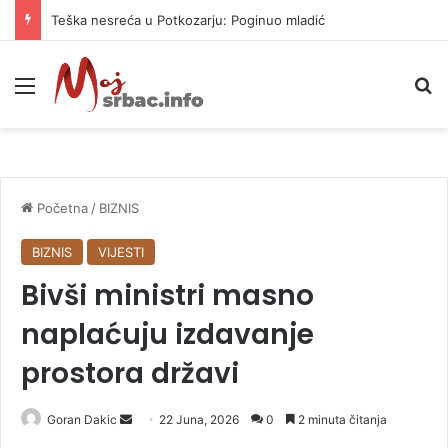
Teška nesreća u Potkozarju: Poginuo mladić
Meni
P
Početna
/
BIZNIS
BIZNIS
VIJESTI
Bivši ministri masno
naplaćuju izdavanje
prostora državi
Goran Dakic
S
22 Juna, 2026
0
2 minuta čitanja
e