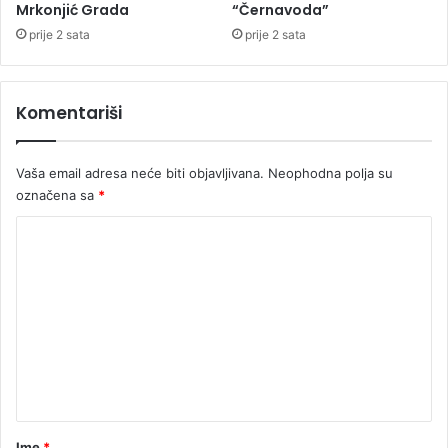
r
n
Mrkonjić Grada
“Černavoda”
d
e
prije 2 sata
prije 2 sata
e
k
r
r
i
e
Komentariši
m
t
a
n
E
i
Vaša email adresa neće biti objavljivana.
Neophodna polja su
v
n
r
označena sa
*
u
o
K
p
e
o
m
e
n
t
a
r
Ime
*