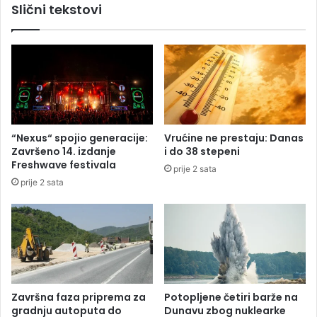
Slični tekstovi
r
i
a
k
n
o
u
p
,
o
g
v
r
r
a
a
d
t
“Nexus“ spojio generacije:
Vrućine ne prestaju: Danas
u
u
Završeno 14. izdanje
i do 38 stepeni
B
P
Freshwave festivala
prije 2 sata
i
D
prije 2 sata
H
V
m
-
e
a
đ
n
u
a
r
p
e
r
k
v
Završna faza priprema za
Potopljene četiri barže na
o
u
gradnju autoputa do
Dunavu zbog nuklearke