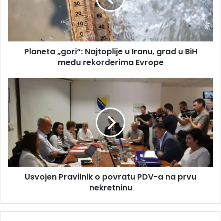
a
t
d
a
r
„
e
g
s
Planeta „gori“: Najtoplije u Iranu, grad u BiH
o
u
među rekorderima Evrope
r
i
“
U
:
s
N
v
a
o
j
j
t
e
o
n
p
P
l
r
i
Usvojen Pravilnik o povratu PDV-a na prvu
a
j
nekretninu
v
e
i
u
l
I
n