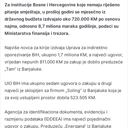
Za institucije Bosne i Hercegovine koje nemaju riješeno
n
pitanje smještaja, u prošloj godini se mjesečno iz
d
državnog budžeta izdvajalo oko 720.000 KM po osnovu
a
najma, odnosno 8,7 miliona maraka godišnje, podaci su
n
Ministarstva finansija i trezora.
e
m
a
Najviše novca za kirije izdvaja Uprava za indirektno
i
oporezivanje BiH, ukupno 1,7 miliona KM, a najveći ugovor,
l
vrijedan nepunih 811.000 KM za zakup je dobilo preduzeće
„Tam“ iz Banjaluke.
UIO BIH ima ukupno sedam ugovora o zakupu a drugi
najveći je sklopljen sa firmom „Soling“ iz Banjaluke koja je
za svoj ustupljeni prostor dobila 523.505 KM.
Agencija za identifikaciona dokumenta, evidenciju i
razmjenu podataka (IDDEEA) ima najveći pojedinačni
ugovor o zakupu. Preduzeću „Energana“ iz Banjaluke