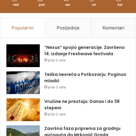
ned
pon
uto
sri
čet
Popularno
Posljednje
Komentari
“Nexus“ spojio generacije: Završeno
14. izdanje Freshwave festivala
prije 2 sata
Teška nesreća u Potkozarju: Poginuo
mladić
prije 2 sata
Vrućine ne prestaju: Danas i do 38
stepeni
prije 2 sata
Završna faza priprema za gradnju
autoputa do Mrkonjić Grada