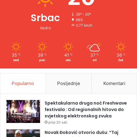
Srbac
35º - 20º
66%
0.77 km/h
Vedro
35
39
41
37
36
℃
℃
℃
℃
℃
ned
pon
uto
sri
čet
Popularno
Posljednje
Komentari
Spektakularna druga noć Freshwave
festivala : Od regionalnih hitova do
svjetskog elektronskog zvuka
prije 20 sati
Novak Đoković otvorio dušu: “Taj