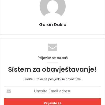
Goran Dakic
Prijavite se na naš
Sistem za obavještavanje!
Budite u toku sa posljednjim novostima.
U
n
e
s