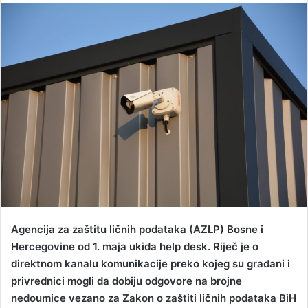
n
d
a
n
e
m
a
i
l
Agencija za zaštitu ličnih podataka (AZLP) Bosne i
Hercegovine od 1. maja ukida help desk. Riječ je o
direktnom kanalu komunikacije preko kojeg su građani i
privrednici mogli da dobiju odgovore na brojne
nedoumice vezano za Zakon o zaštiti ličnih podataka BiH