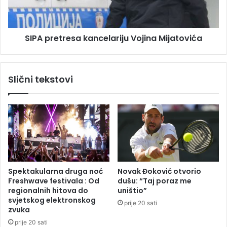
a
e
d
t
i
r
ć
SIPA pretresa kancelariju Vojina Mijatovića
e
a
s
s
a
t
k
Slični tekstovi
r
a
a
n
d
c
a
e
l
l
o
a
g
r
u
i
k
j
Spektakularna druga noć
Novak Đoković otvorio
a
u
Freshwave festivala : Od
dušu: “Taj poraz me
n
V
regionalnih hitova do
uništio”
j
o
svjetskog elektronskog
prije 20 sati
o
j
zvuka
n
i
prije 20 sati