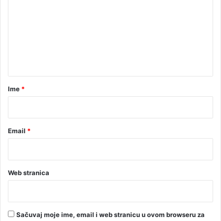
r
m
o
e
n
a
n
đ
t
e
n
a
o
r
Ime
*
*
Email
*
Web stranica
Sačuvaj moje ime, email i web stranicu u ovom browseru za