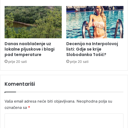
u
n
V
a
r
M
b
i
a
j
s
a
a
t
:
Danas naoblačenje uz
Decenija na Interpolovoj
o
lokalne pljuskove i blagi
listi: Gdje se krije
V
v
pad temperature
Slobodanka Tošić?
o
i
z
ć
prije 20 sati
prije 20 sati
i
a
l
o
Komentariši
j
o
š
Vaša email adresa neće biti objavljivana.
Neophodna polja su
n
označena sa
*
i
j
K
e
o
p