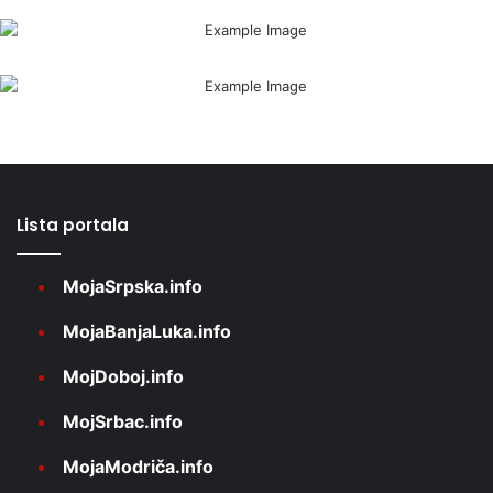
Lista portala
MojaSrpska.info
MojaBanjaLuka.info
MojDoboj.info
MojSrbac.info
MojaModriča.info