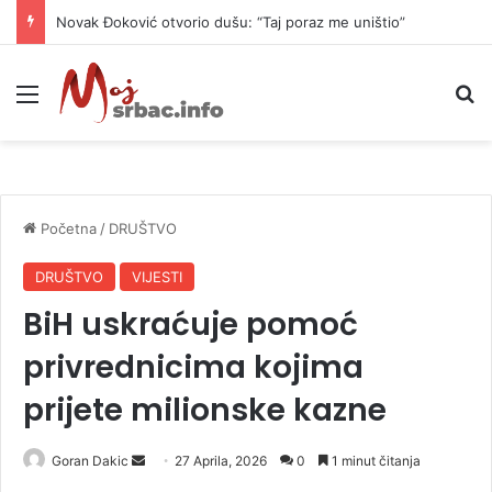
Novak Đoković otvorio dušu: “Taj poraz me uništio”
Meni
P
Početna
/
DRUŠTVO
DRUŠTVO
VIJESTI
BiH uskraćuje pomoć
privrednicima kojima
prijete milionske kazne
Goran Dakic
S
27 Aprila, 2026
0
1 minut čitanja
e