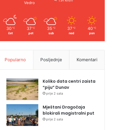
1.91 km/h
Vedro
30
37
35
37
40
℃
℃
℃
℃
℃
čet
pet
sub
ned
pon
Popularno
Posljednje
Komentari
Koliko data centri zaista
“piju” Dunav
prije 2 sata
Mještani Dragočaja
blokirali magistralni put
prije 2 sata