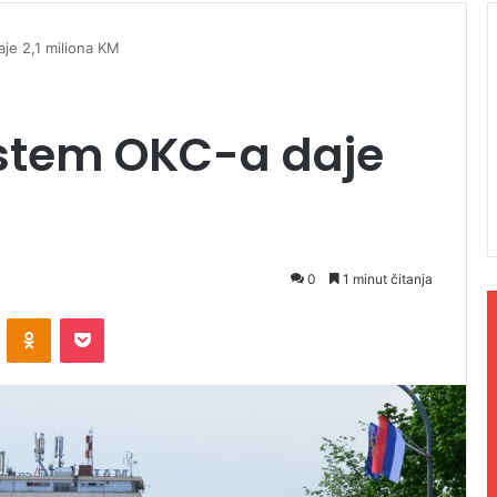
je 2,1 miliona KM
istem OKC-a daje
0
1 minut čitanja
ontakte
Odnoklassniki
Pocket