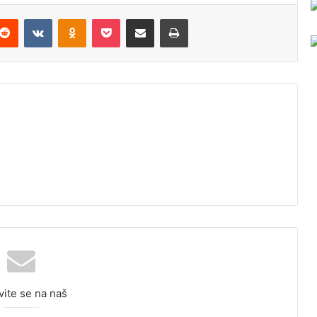
Reddit
VKontakte
Odnoklassniki
Pocket
Podijeli putem Emaila
Odštampaj
vite se na naš