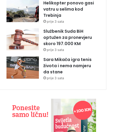
Helikopter ponovo gasi
vatru u selima kod
Trebinja
prije 3 sata
Službenik Suda BiH
optužen za pronevjeru
skoro 197.000 KM
prije 3 sata
Sara Mikača igra tenis
života i nema namjeru
da stane
prije 3 sata