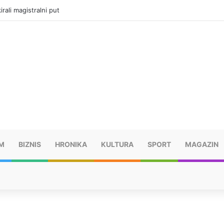
vatru u selima kod Trebinja
M
BIZNIS
HRONIKA
KULTURA
SPORT
MAGAZIN