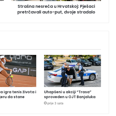
e
Strašna nesreća u Hrvatskoj: Pješaci
s
pretrčavali auto-put, dvoje stradalo
r
e
ć
a
u
H
r
v
a
t
s
k
o
j
:
 igra tenis života i
Uhapšeni u akciji “Trasa”
P
eru da stane
sproveden u OJT Banjaluka
j
prije 3 sata
e
š
a