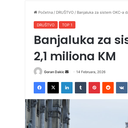
Početna
/
DRUŠTVO
/
Banjaluka za sistem OKC-a da
DRUŠTVO
TOP 1
Banjaluka za s
2,1 miliona KM
Goran Dakic
S
14 Februara, 2026
e
Facebook
X
LinkedIn
Tumblr
Pinterest
Reddit
VK
n
d
a
n
e
m
a