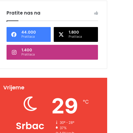
Pratite nas na
44.000
1.800
Pratilaca
Pratilaca
1.400
Pratilaca
Vrijeme
29
℃
Srbac
30º - 28º
37%