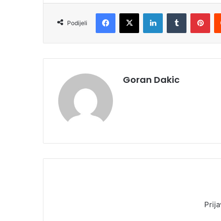
Facebook
X
LinkedIn
Tumblr
Pinterest
Podijeli
Goran Dakic
Prija