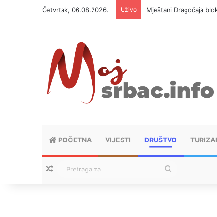
Četvrtak, 06.08.2026.
Uživo
Helikopter ponovo gasi 
POČETNA
VIJESTI
DRUŠTVO
TURIZA
Nasumični tekstovi
Pretraga
za