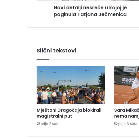
l
u
Novi detalji nesreće u kojoj je
j
poginula Tatjana Ječmenica
i
n
e
s
r
e
Slični tekstovi
ć
e
u
k
o
j
o
j
j
Mještani Dragočaja blokirali
Sara Mikača
e
magistralni put
nema namj
p
prije 2 sata
prije 3 sata
o
g
i