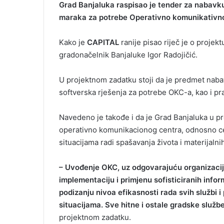
Grad Banjaluka raspisao je tender za nabavku
maraka za potrebe Operativno komunikativno
Kako je
CAPITAL
ranije pisao riječ je o proje
gradonačelnik Banjaluke Igor Radojičić.
U projektnom zadatku stoji da je predmet nabav
softverska rješenja za potrebe OKC-a, kao i pra
Navedeno je takođe i da je Grad Banjaluka u 
operativno komunikacionog centra, odnosno cent
situacijama radi spašavanja života i materijalni
– Uvođenje OKC, uz odgovarajuću organizaciju
implementaciju i primjenu sofisticiranih info
podizanju nivoa efikasnosti rada svih službi 
situacijama. Sve hitne i ostale gradske slu
projektnom zadatku.