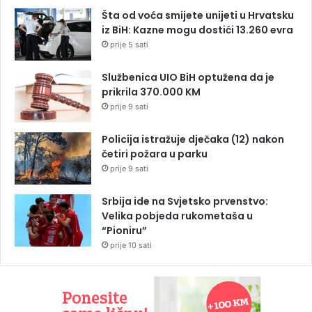
Šta od voća smijete unijeti u Hrvatsku
iz BiH: Kazne mogu dostići 13.260 evra
prije 5 sati
Službenica UIO BiH optužena da je
prikrila 370.000 KM
prije 9 sati
Policija istražuje dječaka (12) nakon
četiri požara u parku
prije 9 sati
Srbija ide na Svjetsko prvenstvo:
Velika pobjeda rukometaša u
“Pioniru”
prije 10 sati