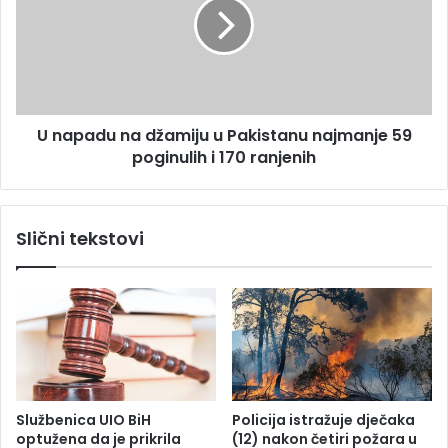
k
p
c
a
i
d
n
u
e
n
p
a
U napadu na džamiju u Pakistanu najmanje 59
r
d
o
poginulih i 170 ranjenih
ž
t
a
i
m
v
i
Slični tekstovi
H
j
P
u
V
u
v
P
i
a
r
k
u
i
s
s
a
t
Službenica UIO BiH
Policija istražuje dječaka
a
optužena da je prikrila
(12) nakon četiri požara u