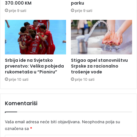
n
370.000 KM
parku
u
prije 9 sati
prije 9 sati
n
a
j
m
a
n
j
e
Srbija ide na Svjetsko
Stigao apel stanovništvu
5
prvenstvo: Velika pobjeda
Srpske za racionalno
9
rukometaša u “Pioniru”
trošenje vode
p
prije 10 sati
prije 10 sati
o
g
i
Komentariši
n
u
l
Vaša email adresa neće biti objavljivana.
Neophodna polja su
i
označena sa
*
h
i