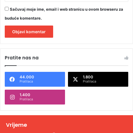
Sačuvaj moje ime, email i web stranicu u ovom browseru za
buduće komentare.
A
l
Pratite nas na
t
e
44.000
1.800
r
Pratilaca
Pratilaca
n
1.400
a
Pratilaca
t
i
v
Vrijeme
e