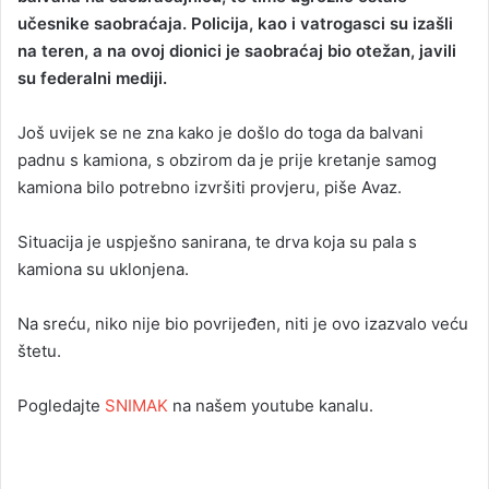
učesnike saobraćaja. Policija, kao i vatrogasci su izašli
a
na teren, a na ovoj dionici je saobraćaj bio otežan, javili
n
su federalni mediji.
e
m
a
Još uvijek se ne zna kako je došlo do toga da balvani
i
padnu s kamiona, s obzirom da je prije kretanje samog
l
kamiona bilo potrebno izvršiti provjeru, piše Avaz.
Situacija je uspješno sanirana, te drva koja su pala s
kamiona su uklonjena.
Na sreću, niko nije bio povrijeđen, niti je ovo izazvalo veću
štetu.
Pogledajte
SNIMAK
na našem youtube kanalu.