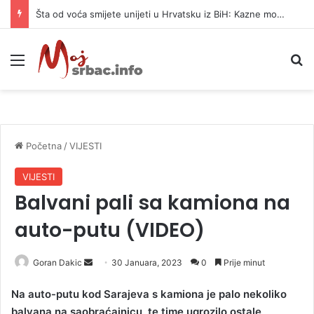
Šta od voća smijete unijeti u Hrvatsku iz BiH: Kazne mogu dostići 13.260 evra
Meni
P
Početna
/
VIJESTI
VIJESTI
Balvani pali sa kamiona na
auto-putu (VIDEO)
Goran Dakic
S
30 Januara, 2023
0
Prije minut
e
Na auto-putu kod Sarajeva s kamiona je palo nekoliko
n
balvana na saobraćajnicu, te time ugrozilo ostale
d