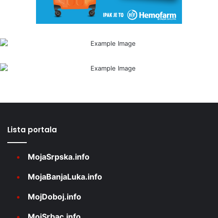
Lista portala
MojaSrpska.info
MojaBanjaLuka.info
MojDoboj.info
MojSrbac.info