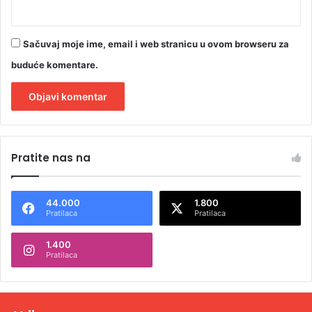
Sačuvaj moje ime, email i web stranicu u ovom browseru za
buduće komentare.
A
l
Pratite nas na
t
e
44.000
1.800
r
Pratilaca
Pratilaca
n
1.400
a
Pratilaca
t
i
v