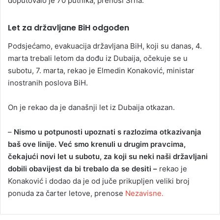
doputovalo je 70 putnika, prenosi Srna.
Let za državljane BiH odgođen
Podsjećamo, evakuacija državljana BiH, koji su danas, 4.
marta trebali letom da dođu iz Dubaija, očekuje se u
subotu, 7. marta, rekao je Elmedin Konaković, ministar
inostranih poslova BiH.
On je rekao da je današnji let iz Dubaija otkazan.
–
Nismo u potpunosti upoznati s razlozima otkazivanja
baš ove linije. Već smo krenuli u drugim pravcima,
čekajući novi let u subotu, za koji su neki naši državljani
dobili obavijest da bi trebalo da se desiti –
rekao je
Konaković i dodao da je od juče prikupljen veliki broj
ponuda za čarter letove, prenose
Nezavisne.