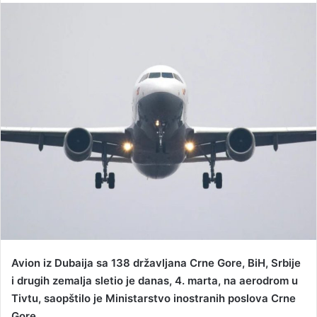
n
d
a
n
e
m
a
i
l
Avion iz Dubaija sa 138 državljana Crne Gore, BiH, Srbije
i drugih zemalja sletio je danas, 4. marta, na aerodrom u
Tivtu, saopštilo je Ministarstvo inostranih poslova Crne
Gore.