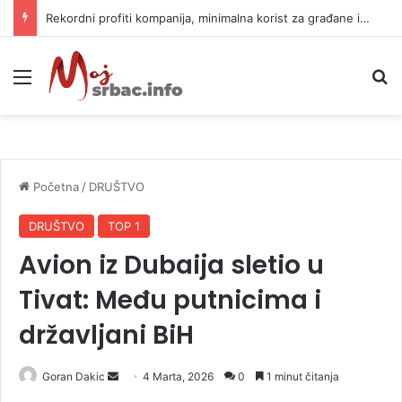
Rekordni profiti kompanija, minimalna korist za građane i nepovratna šteta za prirodu
Meni
P
Početna
/
DRUŠTVO
DRUŠTVO
TOP 1
Avion iz Dubaija sletio u
Tivat: Među putnicima i
državljani BiH
Goran Dakic
S
4 Marta, 2026
0
1 minut čitanja
e