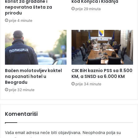
korist za građane i
kod Konjica i Kladnja
t
d
nepovratna šteta za
prije 29 minuta
a
s
prirodu
r
t
prije 4 minute
i
v
c
a
e
z
a
p
o
v
r
Bačen molotovljev koktel
CIK BiH kaznio PSS sa 8.500
na poznati hotel u
KM, a SNSD sa 6.000 KM
a
Beogradu
t
prije 34 minute
a
prije 32 minute
k
g
r
Komentariši
a
đ
a
Vaša email adresa neće biti objavljivana.
Neophodna polja su
n