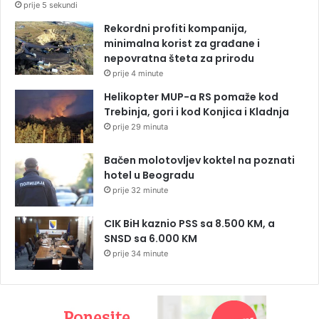
prije 5 sekundi
Rekordni profiti kompanija,
minimalna korist za građane i
nepovratna šteta za prirodu
prije 4 minute
Helikopter MUP-a RS pomaže kod
Trebinja, gori i kod Konjica i Kladnja
prije 29 minuta
Bačen molotovljev koktel na poznati
hotel u Beogradu
prije 32 minute
CIK BiH kaznio PSS sa 8.500 KM, a
SNSD sa 6.000 KM
prije 34 minute