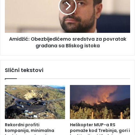
i
d
č
ž
e
i
n
ć
z
:
a
O
b
Amidžić: Obezbijedićemo sredstva za povratak
b
r
građana sa Bliskog istoka
e
u
z
t
b
a
i
Slični tekstovi
l
j
n
e
o
d
u
i
b
ć
i
e
s
m
t
o
v
s
Rekordni profiti
Helikopter MUP-a RS
o
r
kompanija, minimalna
pomaže kod Trebinja, gori i
s
e