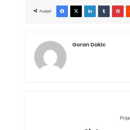
Facebook
X
LinkedIn
Tumblr
Pinterest
Podijeli
Goran Dakic
Prija