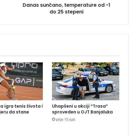
Danas sunčano, temperature od -1
a
do 25 stepeni
n
o
,
t
e
m
p
e
r
a
t
u
r
e
o
 igra tenis života i
Uhapšeni u akciji “Trasa”
d
eru da stane
sproveden u OJT Banjaluka
-
prije 15 sati
1
d
o