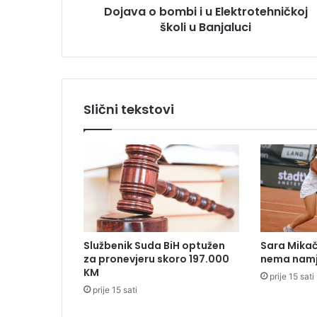
Dojava o bombi i u Elektrotehničkoj
m
školi u Banjaluci
b
i
i
u
E
l
Slični tekstovi
e
k
t
r
o
t
e
h
n
Službenik Suda BiH optužen
Sara Mikača
i
za pronevjeru skoro 197.000
nema namj
č
KM
prije 15 sati
k
prije 15 sati
o
j