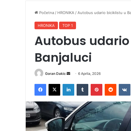
Početna
/
HRONIKA
/
Autobus udario biciklistu u Ba
HRONIKA
TOP 1
Autobus udario 
Banjaluci
Goran Dakic
S
6 Aprila, 2026
e
Facebook
X
LinkedIn
Tumblr
Pinterest
Reddit
VK
n
d
a
n
e
m
a