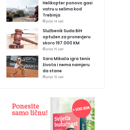
Helikopter ponovo gasi
vatru u selima kod
Trebinja
prije 14 sati
Službenik Suda BiH
optužen za pronevjeru
skoro 197.000 KM
prije 15 sati
Sara Mikača igra tenis
života i nema namjeru
da stane
prije 15 sati