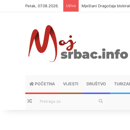
Petak, 07.08.2026.
Uživo
Helikopter ponovo gasi vat
POČETNA
VIJESTI
DRUŠTVO
TURIZA
Nasumični tekstovi
Pretraga
za