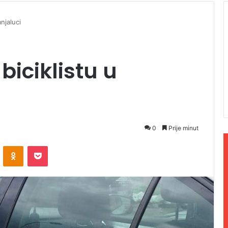
njaluci
biciklistu u
0
Prije minut
ontakte
Odnoklassniki
Pocket