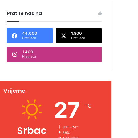
Pratite nas na
44.000
1.800
Pratilaca
Pratilaca
1.400
Pratilaca
Vrijeme
27
℃
Srbac
36º - 24º
56%