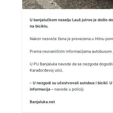
U banjalučkom naselju Lauš jutros je došlo d
na biciklu.
Nakon nesreće žena je prevezena u Hitnu pomo
Prema nezvaničnim informacijama autobusom je
U PU Banjaluka navode da se nezgoda dogodil
Karađorđevoj ulici.
–
U nezgodi su učestvovali autobus i bicikl. U
informacija –
navode u policiji.
Banjaluka.net