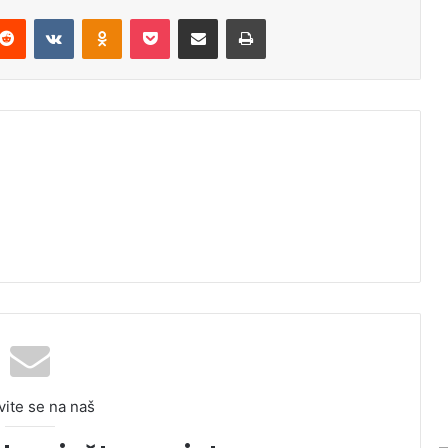
Reddit
VKontakte
Odnoklassniki
Pocket
Podijeli putem Emaila
Odštampaj
vite se na naš