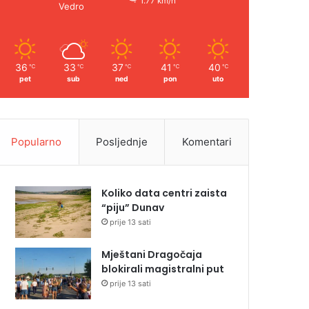
1.77 km/h
Vedro
36
33
37
41
40
℃
℃
℃
℃
℃
pet
sub
ned
pon
uto
Popularno
Posljednje
Komentari
Koliko data centri zaista
“piju” Dunav
prije 13 sati
Mještani Dragočaja
blokirali magistralni put
prije 13 sati