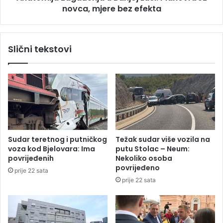
o
novca, mjere bez efekta
a
ć
g
n
a
i
đ
Slični tekstovi
k
e
a
n
d
j
i
a
r
u
e
B
k
a
t
n
o
j
Sudar teretnog i putničkog
Težak sudar više vozila na
r
o
voza kod Bjelovara: Ima
putu Stolac – Neum:
a
j
povrijeđenih
Nekoliko osoba
L
povrijeđeno
prije 22 sata
u
prije 22 sata
c
i
:
P