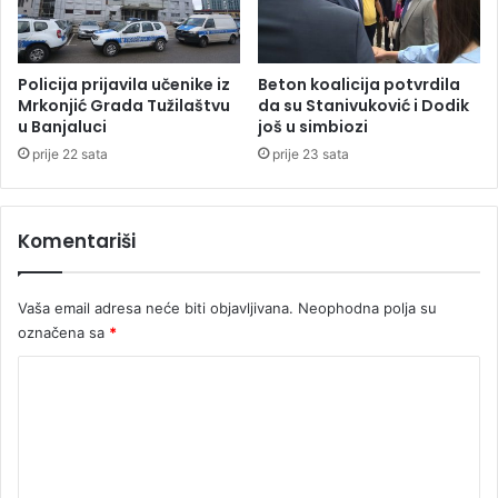
l
a
n
o
Policija prijavila učenike iz
Beton koalicija potvrdila
v
Mrkonjić Grada Tužilaštvu
da su Stanivuković i Dodik
u Banjaluci
još u simbiozi
i
b
prije 22 sata
prije 23 sata
e
z
n
Komentariši
o
v
c
Vaša email adresa neće biti objavljivana.
Neophodna polja su
a
označena sa
*
,
m
K
j
o
e
r
m
e
e
b