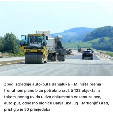
n
d
a
n
e
m
a
i
l
Zbog izgradnje auto-puta Banjaluka – Mliništa prema
trenutnom planu biće potrebno srušiti 123 objekta, a
tokom javnog uvida u dva dokumenta vezana za ovaj
auto-put, odnosno dionicu Banjaluka jug – Mrkonjić Grad,
pristiglo je 50 primjedaba.