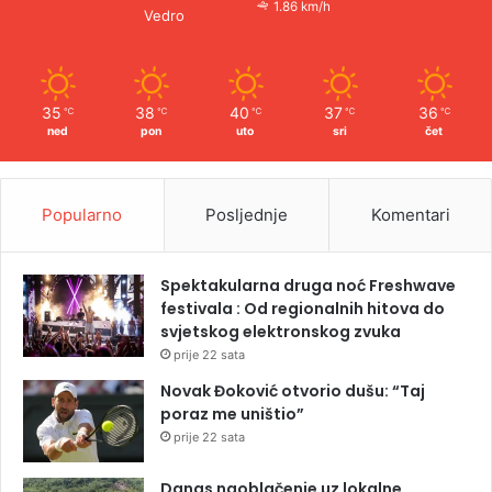
1.86 km/h
Vedro
35
38
40
37
36
℃
℃
℃
℃
℃
ned
pon
uto
sri
čet
Popularno
Posljednje
Komentari
Spektakularna druga noć Freshwave
festivala : Od regionalnih hitova do
svjetskog elektronskog zvuka
prije 22 sata
Novak Đoković otvorio dušu: “Taj
poraz me uništio”
prije 22 sata
Danas naoblačenje uz lokalne