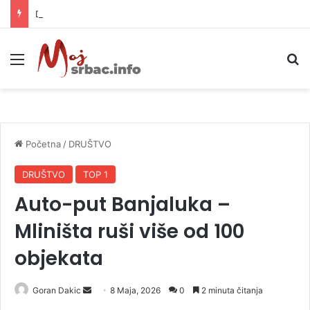
Danas naoblačenje uz lokalne pljuskove i blagi pad temperature
Meni
P
Početna
/
DRUŠTVO
DRUŠTVO
TOP 1
Auto-put Banjaluka –
Mliništa ruši više od 100
objekata
Goran Dakic
S
8 Maja, 2026
0
2 minuta čitanja
e