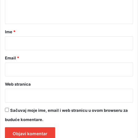
e
n
z
t
e
f
a
e
r
Ime
*
k
*
t
a
Email
*
Web stranica
Sačuvaj moje ime, email i web stranicu u ovom browseru za
buduće komentare.