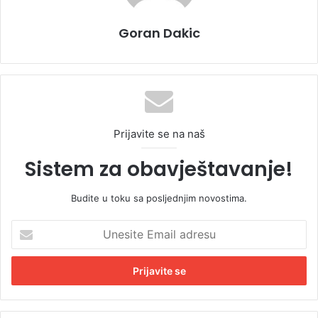
Goran Dakic
Prijavite se na naš
Sistem za obavještavanje!
Budite u toku sa posljednjim novostima.
U
n
e
s
i
t
e