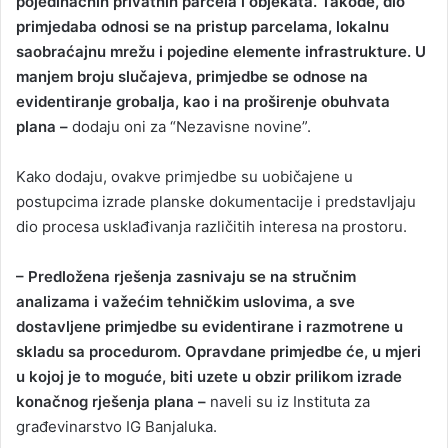
pojedinačnih privatnih parcela i objekata. Takođe, dio
primjedaba odnosi se na pristup parcelama, lokalnu
saobraćajnu mrežu i pojedine elemente infrastrukture. U
manjem broju slučajeva, primjedbe se odnose na
evidentiranje grobalja, kao i na proširenje obuhvata
plana –
dodaju oni za “Nezavisne novine”.
Kako dodaju, ovakve primjedbe su uobičajene u
postupcima izrade planske dokumentacije i predstavljaju
dio procesa usklađivanja različitih interesa na prostoru.
– Predložena rješenja zasnivaju se na stručnim
analizama i važećim tehničkim uslovima, a sve
dostavljene primjedbe su evidentirane i razmotrene u
skladu sa procedurom. Opravdane primjedbe će, u mjeri
u kojoj je to moguće, biti uzete u obzir prilikom izrade
konačnog rješenja plana –
naveli su iz Instituta za
građevinarstvo IG Banjaluka.