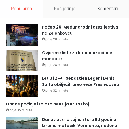
Popularno
Posljednje
Komentari
Počeo 26. Međunarodni džez festival
na Zelenkovcu
prije 26 minuta
Ovjerene liste za kompenzacione
mandate
prije 28 minuta
Let 3 i Z++ i Sébastien Léger i Denis
Sulta obilježili prvo veče Freshwavea
prije 32 minute
Danas počinje isplata penzija u Srpskoj
prije 35 minuta
Dunav otkrio tajnu staru 80 godina:
Izronio motocikl Vermahta, nađene