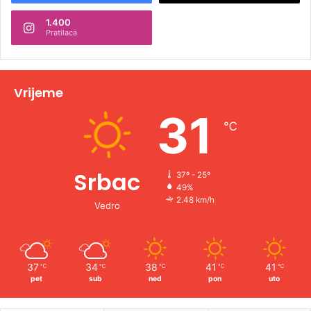
n
1.400
a
Pratilaca
t
i
v
Vrijeme
e
31
℃
:
Srbac
37º - 25º
49%
2.48 km/h
Vedro
37
34
38
41
41
℃
℃
℃
℃
℃
pet
sub
ned
pon
uto