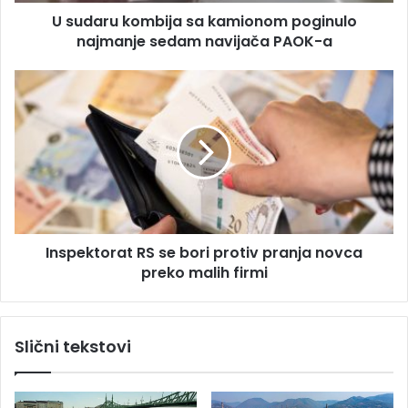
o
s
U sudaru kombija sa kamionom poginulo
m
u
najmanje sedam navijača PAOK-a
b
i
j
I
a
n
s
s
a
p
k
e
a
k
m
t
i
o
o
r
n
Inspektorat RS se bori protiv pranja novca
a
o
preko malih firmi
t
m
R
p
S
o
s
Slični tekstovi
g
e
i
b
n
o
u
r