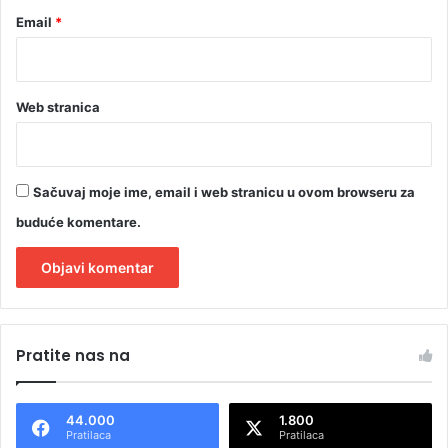
Email
*
Web stranica
Sačuvaj moje ime, email i web stranicu u ovom browseru za
buduće komentare.
A
l
Pratite nas na
t
e
44.000
1.800
r
Pratilaca
Pratilaca