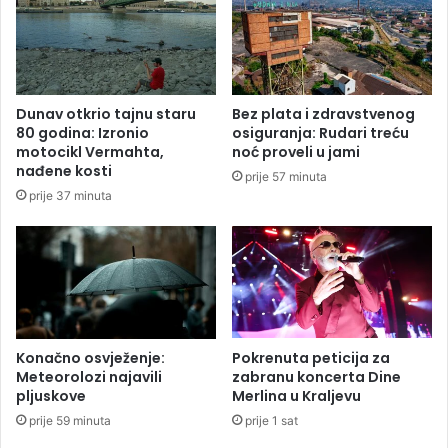
l
i
o
p
n
r
a
o
j
t
Dunav otkrio tajnu staru
Bez plata i zdravstvenog
m
i
80 godina: Izronio
osiguranja: Rudari treću
a
v
motocikl Vermahta,
noć proveli u jami
n
p
nađene kosti
prije 57 minuta
j
r
prije 37 minuta
e
a
s
n
e
j
d
a
a
n
m
o
n
v
a
c
Konačno osvježenje:
Pokrenuta peticija za
v
a
Meteorolozi najavili
zabranu koncerta Dine
i
pljuskove
Merlina u Kraljevu
p
j
r
prije 59 minuta
prije 1 sat
a
e