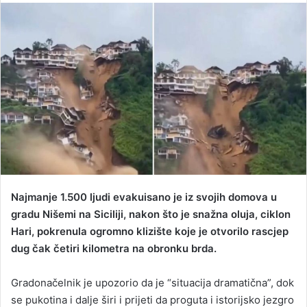
n
d
a
n
e
m
a
i
l
Najmanje 1.500 ljudi evakuisano je iz svojih domova u
gradu Nišemi na Siciliji, nakon što je snažna oluja, ciklon
Hari, pokrenula ogromno klizište koje je otvorilo rascjep
dug čak četiri kilometra na obronku brda.
Gradonačelnik je upozorio da je “situacija dramatična”, dok
se pukotina i dalje širi i prijeti da proguta i istorijsko jezgro