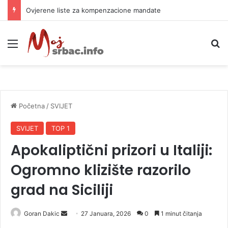
Ovjerene liste za kompenzacione mandate
Meni
P
Početna
/
SVIJET
SVIJET
TOP 1
Apokaliptični prizori u Italiji:
Ogromno klizište razorilo
grad na Siciliji
Goran Dakic
S
27 Januara, 2026
0
1 minut čitanja
e