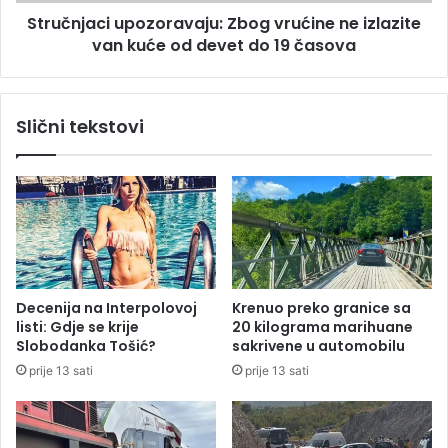
c
s
Stručnjaci upozoravaju: Zbog vrućine ne izlazite
i
k
van kuće od devet do 19 časova
u
u
p
p
o
š
z
Slični tekstovi
t
o
i
r
n
a
u
v
R
a
e
j
p
u
u
:
b
Z
Decenija na Interpolovoj
Krenuo preko granice sa
l
b
listi: Gdje se krije
20 kilograma marihuane
i
o
Slobodanka Tošić?
sakrivene u automobilu
k
g
prije 13 sati
prije 13 sati
e
v
S
r
r
u
p
ć