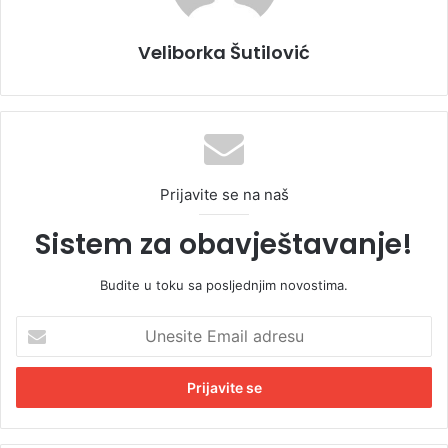
Veliborka Šutilović
Prijavite se na naš
Sistem za obavještavanje!
Budite u toku sa posljednjim novostima.
U
n
e
s
i
t