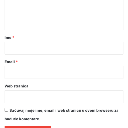
e
d
d
n
e
t
v
e
a
t
r
Ime
*
d
*
o
1
9
Email
*
č
a
s
o
Web stranica
v
a
Sačuvaj moje ime, email i web stranicu u ovom browseru za
buduće komentare.