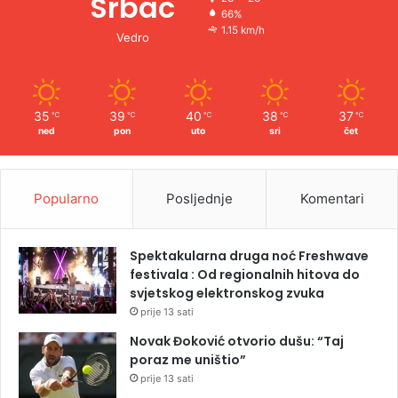
Srbac
66%
1.15 km/h
Vedro
35
39
40
38
37
℃
℃
℃
℃
℃
ned
pon
uto
sri
čet
Popularno
Posljednje
Komentari
Spektakularna druga noć Freshwave
festivala : Od regionalnih hitova do
svjetskog elektronskog zvuka
prije 13 sati
Novak Đoković otvorio dušu: “Taj
poraz me uništio”
prije 13 sati