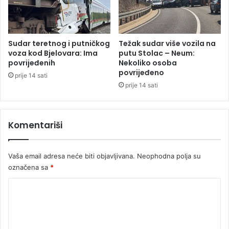
s
i
k
n
e
e
(
n
Sudar teretnog i putničkog
Težak sudar više vozila na
V
e
voza kod Bjelovara: Ima
putu Stolac – Neum:
I
i
povrijeđenih
Nekoliko osoba
D
povrijeđeno
z
prije 14 sati
E
l
prije 14 sati
O
a
)
z
i
Komentariši
t
e
v
Vaša email adresa neće biti objavljivana.
Neophodna polja su
a
označena sa
*
n
k
K
u
o
ć
e
m
o