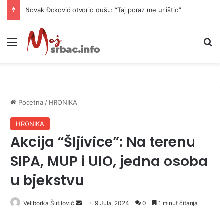
Novak Đoković otvorio dušu: “Taj poraz me uništio”
Meni
P
Početna
/
HRONIKA
HRONIKA
Akcija “Šljivice”: Na terenu
SIPA, MUP i UIO, jedna osoba
u bjekstvu
Veliborka Šutilović
S
9 Jula, 2024
0
1 minut čitanja
e