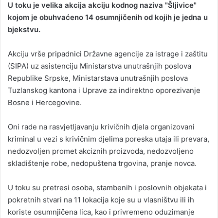
U toku je velika akcija akciju kodnog naziva "Šljivice"
n
kojom je obuhvaćeno 14 osumnjičenih od kojih je jedna u
d
bjekstvu.
a
n
Akciju vrše pripadnici Državne agencije za istrage i zaštitu
e
(SIPA) uz asistenciju Ministarstva unutrašnjih poslova
m
a
Republike Srpske, Ministarstava unutrašnjih poslova
i
Tuzlanskog kantona i Uprave za indirektno oporezivanje
l
Bosne i Hercegovine.
Oni rade na rasvjetljavanju krivičnih djela organizovani
kriminal u vezi s krivičnim djelima poreska utaja ili prevara,
nedozvoljen promet akciznih proizvoda, nedozvoljeno
skladištenje robe, nedopuštena trgovina, pranje novca.
U toku su pretresi osoba, stambenih i poslovnih objekata i
pokretnih stvari na 11 lokacija koje su u vlasništvu ili ih
koriste osumnjičena lica, kao i privremeno oduzimanje