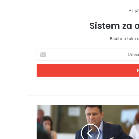
Prija
Sistem za 
Budite u toku 
U
n
e
s
i
t
e
E
m
V
a
l
i
a
l
d
a
o
d