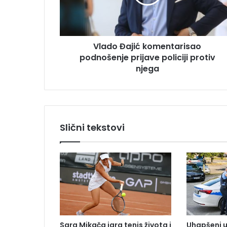
Đ
r
a
e
j
s
i
u
Vlado Đajić komentarisao
ć
podnošenje prijave policiji protiv
k
o
njega
m
e
n
t
a
Slični tekstovi
r
i
s
a
o
p
o
d
n
Sara Mikača igra tenis života i
Uhapšeni u
o