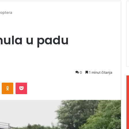
koptera
inula u padu
0
1 minut čitanja
ontakte
Odnoklassniki
Pocket