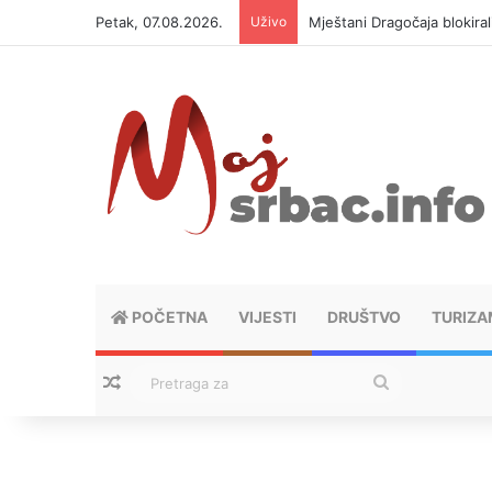
Petak, 07.08.2026.
Uživo
Helikopter ponovo gasi vat
POČETNA
VIJESTI
DRUŠTVO
TURIZA
Nasumični tekstovi
Pretraga
za