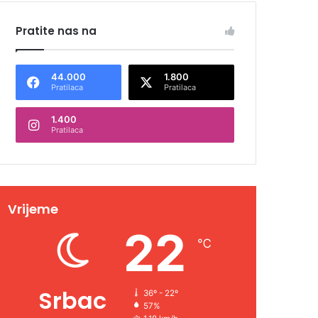
Pratite nas na
44.000
1.800
Pratilaca
Pratilaca
1.400
Pratilaca
Vrijeme
22
℃
Srbac
36º - 22º
57%