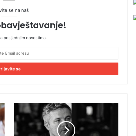
vite se na naš
obavještavanje!
sa posljednjim novostima.
P
r
e
m
i