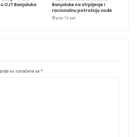
u OJT Banjaluka
Banjaluke na strpljenje i
i
racionalnu potrošnju vode
n
prije 13 sati
o
v
i
n
a
r
i
k
o
olja su označena sa
*
m
e
n
t
a
t
o
r