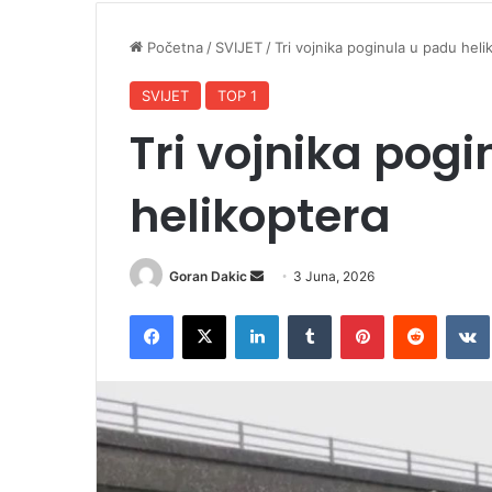
Početna
/
SVIJET
/
Tri vojnika poginula u padu heli
SVIJET
TOP 1
Tri vojnika pog
helikoptera
Goran Dakic
S
3 Juna, 2026
e
Facebook
X
LinkedIn
Tumblr
Pinterest
Reddit
VK
n
d
a
n
e
m
a