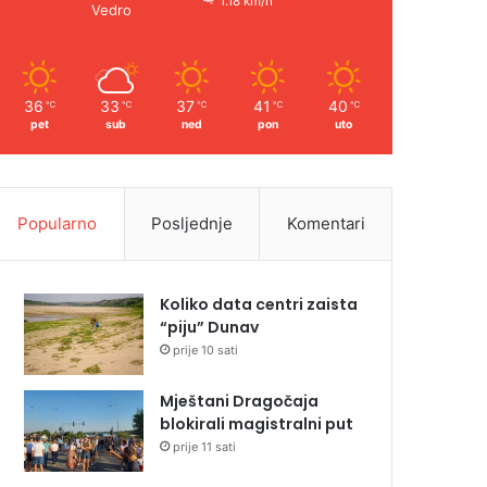
1.18 km/h
Vedro
36
33
37
41
40
℃
℃
℃
℃
℃
pet
sub
ned
pon
uto
Popularno
Posljednje
Komentari
Koliko data centri zaista
“piju” Dunav
prije 10 sati
Mještani Dragočaja
blokirali magistralni put
prije 11 sati