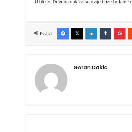
U blizini Devona nalaze se dvije baze britansk
Facebook
X
LinkedIn
Tumblr
Pinterest
Podijeli
Goran Dakic