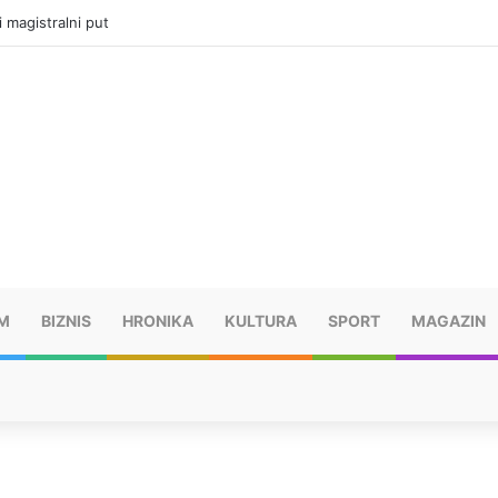
ru u selima kod Trebinja
M
BIZNIS
HRONIKA
KULTURA
SPORT
MAGAZIN