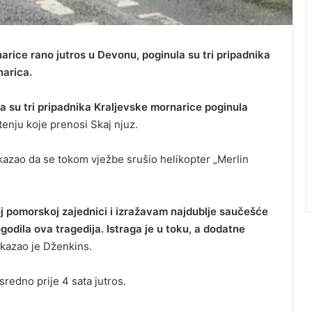
rice rano jutros u Devonu, poginula su tri pripadnika
narica.
su tri pripadnika Kraljevske mornarice poginula
enju koje prenosi Skaj njuz.
kazao da se tokom vježbe srušio helikopter „Merlin
oj pomorskoj zajednici i izražavam najdublje saučešće
ogodila ova tragedija. Istraga je u toku, a dodatne
kazao je Dženkins.
redno prije 4 sata jutros.