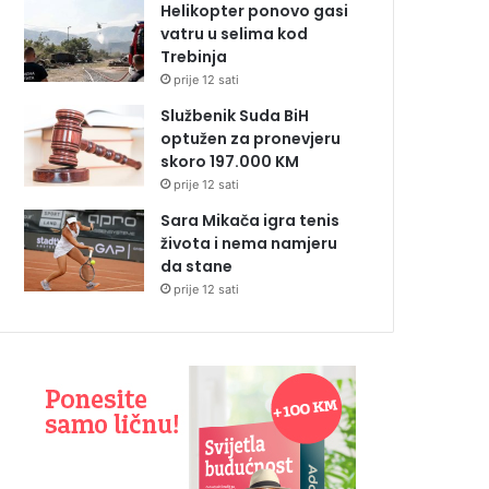
Helikopter ponovo gasi
vatru u selima kod
Trebinja
prije 12 sati
Službenik Suda BiH
optužen za pronevjeru
skoro 197.000 KM
prije 12 sati
Sara Mikača igra tenis
života i nema namjeru
da stane
prije 12 sati