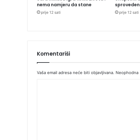
nema namjeru da stane
sproveden 
š
prije 12 sati
prije 12 sati
e
n
j
e
p
r
i
Komentariši
j
a
v
Vaša email adresa neće biti objavljivana.
Neophodna p
e
K
p
o
o
l
m
i
c
e
i
n
j
t
i
p