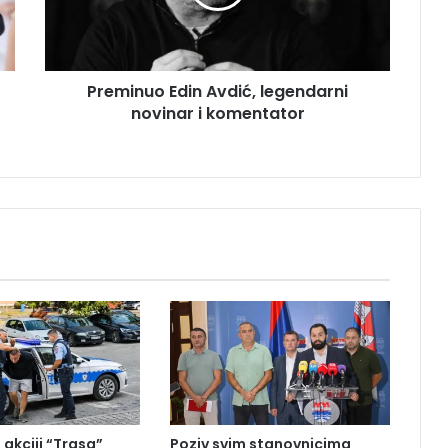
n
u
o
E
Preminuo Edin Avdić, legendarni
d
novinar i komentator
i
n
A
v
d
i
ć
,
l
e
g
e
n
d
a
r
 akciji “Trasa”
Poziv svim stanovnicima
n