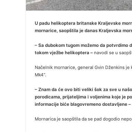
U padu helikoptera britanske Kraljevske morna
mornarice, saopštila je danas Kraljevska mor
– Sa dubokom tugom možemo da potvrdimo da 
tokom vježbe helikoptera –
navodi se u saopšt
Načelnik mornarice, general Gvin Dženkins je 
Mk4“.
– Znam da će ovo biti veliki šok za sve u naš
porodicama, prijateljima i voljenima koje je p
informacije biće blagovremeno dostavljene –
Mornarica je saopštila da se pad dogodio nepos