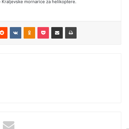
e Kraljevske mornarice za helikoptere.
Reddit
VKontakte
Odnoklassniki
Pocket
Podijeli putem Emaila
Odštampaj