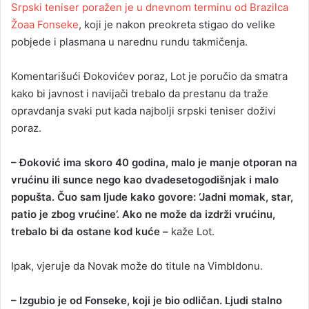
Srpski teniser poražen je u dnevnom terminu od Brazilca
Žoaa Fonseke
, koji je nakon preokreta stigao do velike
pobjede i plasmana u narednu rundu takmičenja.
Komentarišući Đokovićev poraz, Lot je poručio da smatra
kako bi javnost i navijači trebalo da prestanu da traže
opravdanja svaki put kada najbolji srpski teniser doživi
poraz.
– Đoković ima skoro 40 godina, malo je manje otporan na
vrućinu ili sunce nego kao dvadesetogodišnjak i malo
popušta. Čuo sam ljude kako govore: ‘Jadni momak, star,
patio je zbog vrućine’. Ako ne može da izdrži vrućinu,
trebalo bi da ostane kod kuće –
kaže Lot.
Ipak, vjeruje da Novak može do titule na Vimbldonu.
– Izgubio je od Fonseke, koji je bio odličan. Ljudi stalno