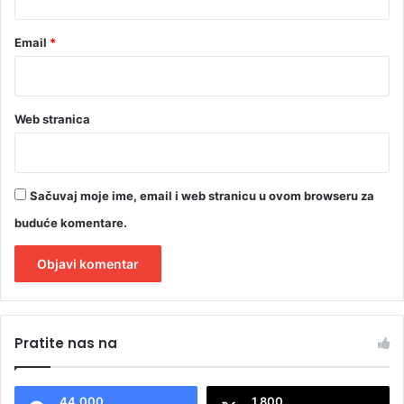
Email
*
Web stranica
Sačuvaj moje ime, email i web stranicu u ovom browseru za
buduće komentare.
A
l
Pratite nas na
t
e
44.000
1.800