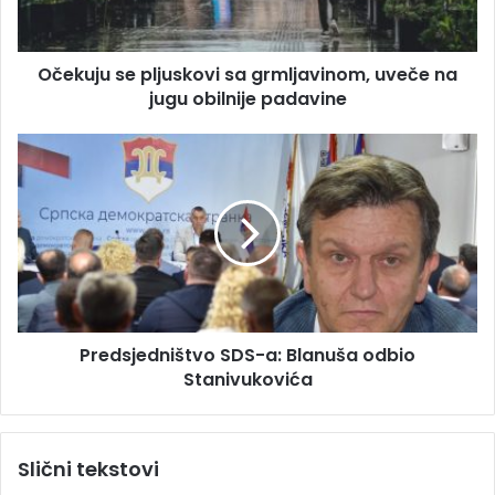
d
u
r
s
e
e
s
Očekuju se pljuskovi sa grmljavinom, uveče na
p
u
jugu obilnije padavine
l
j
u
P
s
r
k
e
o
d
v
s
i
j
s
e
a
d
g
n
r
Predsjedništvo SDS-a: Blanuša odbio
i
m
Stanivukovića
š
l
t
j
v
a
o
Slični tekstovi
v
S
i
D