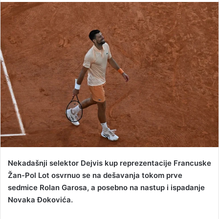
n
d
a
n
e
m
a
i
l
Nekadašnji selektor Dejvis kup reprezentacije Francuske
Žan-Pol Lot osvrnuo se na dešavanja tokom prve
sedmice Rolan Garosa, a posebno na nastup i ispadanje
Novaka Đokovića.