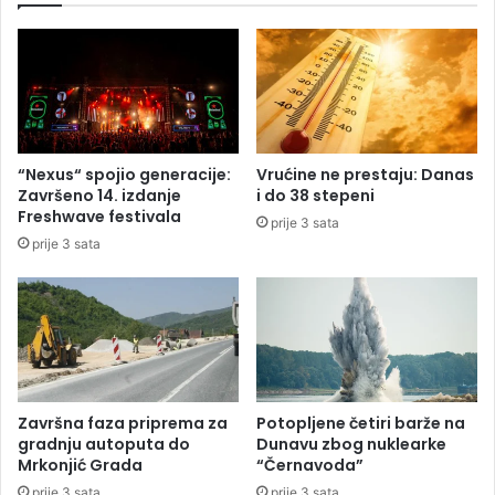
n
S
o
-
m
a
,
:
u
B
v
l
e
a
“Nexus“ spojio generacije:
Vrućine ne prestaju: Danas
č
n
Završeno 14. izdanje
i do 38 stepeni
e
u
Freshwave festivala
prije 3 sata
n
š
prije 3 sata
a
a
j
o
u
d
g
b
u
i
o
o
b
S
i
t
Završna faza priprema za
Potopljene četiri barže na
l
a
gradnju autoputa do
Dunavu zbog nuklearke
n
n
Mrkonjić Grada
“Černavoda”
i
i
prije 3 sata
prije 3 sata