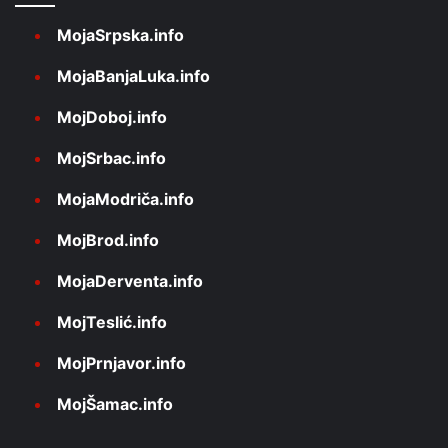
MojaSrpska.info
MojaBanjaLuka.info
MojDoboj.info
MojSrbac.info
MojaModriča.info
MojBrod.info
MojaDerventa.info
MojTeslić.info
MojPrnjavor.info
MojŠamac.info