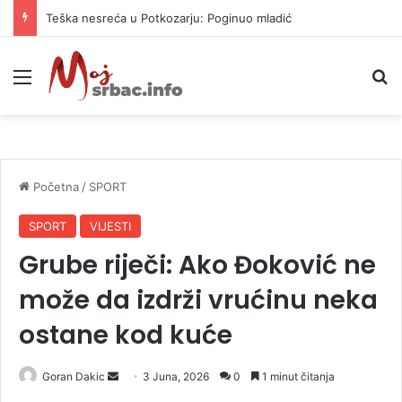
Teška nesreća u Potkozarju: Poginuo mladić
Meni
P
Početna
/
SPORT
SPORT
VIJESTI
Grube riječi: Ako Đoković ne
može da izdrži vrućinu neka
ostane kod kuće
Goran Dakic
S
3 Juna, 2026
0
1 minut čitanja
e