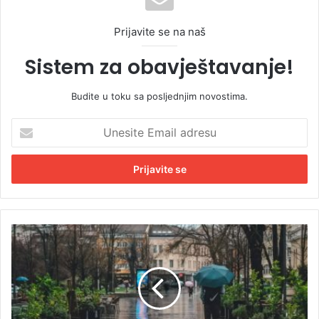
Prijavite se na naš
Sistem za obavještavanje!
Budite u toku sa posljednjim novostima.
U
n
e
s
i
t
e
E
O
m
č
a
e
i
k
l
u
a
j