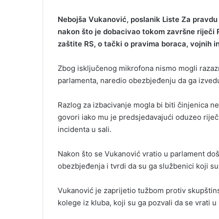
Nebojša Vukanović, poslanik Liste Za pravdu 
nakon što je dobacivao tokom završne riječi 
zaštite RS, o tački o pravima boraca, vojnih i
Zbog isključenog mikrofona nismo mogli razazna
parlamenta, naredio obezbjeđenju da ga izvedu
Razlog za izbacivanje mogla bi biti činjenica n
govori iako mu je predsjedavajući oduzeo rije
incidenta u sali.
Nakon što se Vukanović vratio u parlament doš
obezbjeđenja i tvrdi da su ga službenici koji su 
Vukanović je zaprijetio tužbom protiv skupštins
kolege iz kluba, koji su ga pozvali da se vrati u