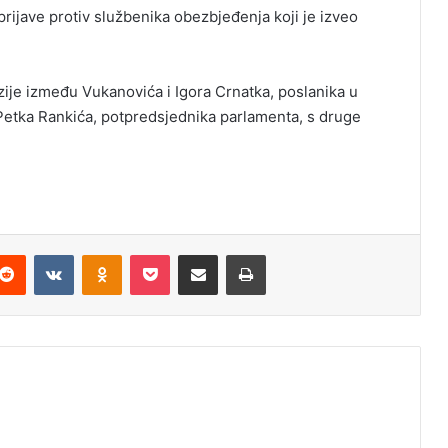
rijave protiv službenika obezbjeđenja koji je izveo
zije između Vukanovića i Igora Crnatka, poslanika u
 Petka Rankića, potpredsjednika parlamenta, s druge
Reddit
VKontakte
Odnoklassniki
Pocket
Podijeli putem Emaila
Odštampaj