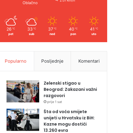
2.01 km/h
Oblačno
26
33
37
40
41
℃
℃
℃
℃
℃
pet
sub
ned
pon
uto
Popularno
Posljednje
Komentari
Zelenski stigao u
Beograd: Zakazani važni
razgovori
prije 1 sat
Šta od voća smijete
unijeti u Hrvatsku iz BiH:
Kazne mogu dostići
13.260 evra