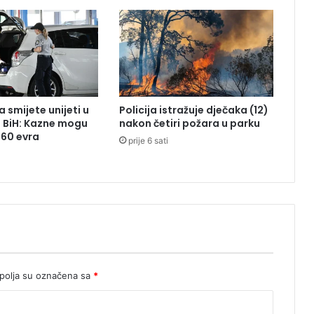
j
e
r
o
v
a
t
 smijete unijeti u
Policija istražuje dječaka (12)
n
z BiH: Kazne mogu
nakon četiri požara u parku
o
260 evra
prije 6 sati
ć
e
m
o
s
n
a
ž
n
o
olja su označena sa
*
u
d