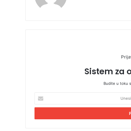
Prija
Sistem za 
Budite u toku 
U
n
e
s
i
t