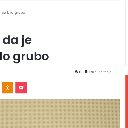
nje bilo grubo
 da je
lo grubo
0
1 minut čitanja
ontakte
Odnoklassniki
Pocket