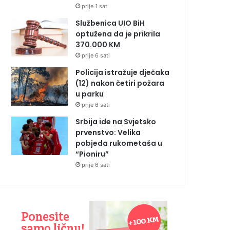
prije 1 sat
Službenica UIO BiH
optužena da je prikrila
370.000 KM
prije 6 sati
Policija istražuje dječaka
(12) nakon četiri požara
u parku
prije 6 sati
Srbija ide na Svjetsko
prvenstvo: Velika
pobjeda rukometaša u
“Pioniru”
prije 6 sati