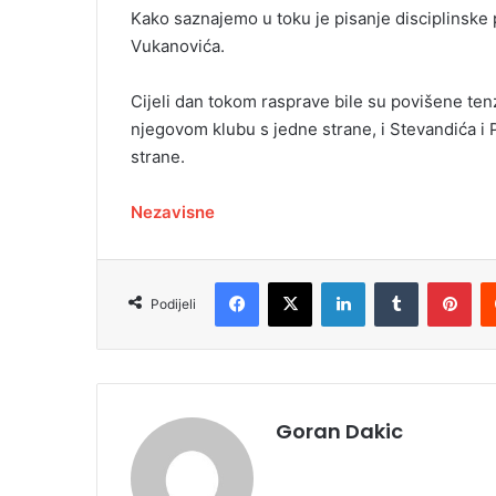
Kako saznajemo u toku je pisanje disciplinske p
Vukanovića.
Cijeli dan tokom rasprave bile su povišene ten
njegovom klubu s jedne strane, i Stevandića i
strane.
Nezavisne
Facebook
X
LinkedIn
Tumblr
Pinterest
Podijeli
Goran Dakic