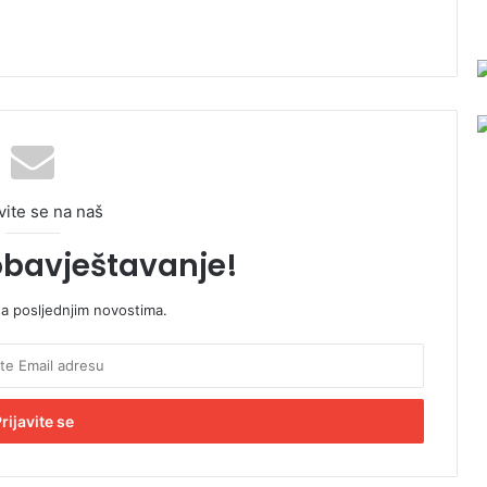
vite se na naš
obavještavanje!
sa posljednjim novostima.