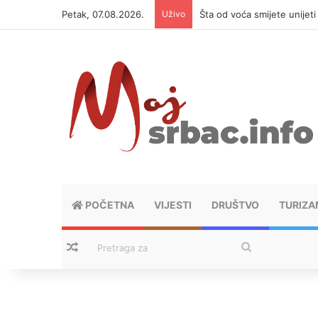
Petak, 07.08.2026.
Uživo
Šta od voća smijete unijet
POČETNA
VIJESTI
DRUŠTVO
TURIZA
Nasumični tekstovi
Pretraga
za