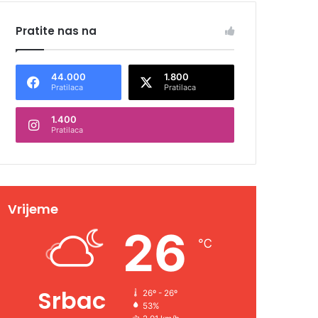
Pratite nas na
44.000
1.800
Pratilaca
Pratilaca
1.400
Pratilaca
Vrijeme
26
℃
Srbac
26º - 26º
53%