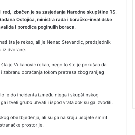
i red, izbačen je sa zasjedanja Narodne skupštine RS,
Radana Ostojića, ministra rada i boračko-invalidske
nvalida i porodica poginulih boraca.
ti šta je rekao, ali je Nenad Stevandić, predsjednik
 iz dvorane.
e šta je Vukanović rekao, nego to što je pokušao da
č i zabranu obraćanja tokom pretresa zbog ranijeg
lo je do incidenta između njega i skupštinskog
ga izveli grubo uhvatili ispod vrata dok su ga izvodili.
kog obezbjeđenja, ali su ga na kraju uspjele smirit
 stranačke prostorije.