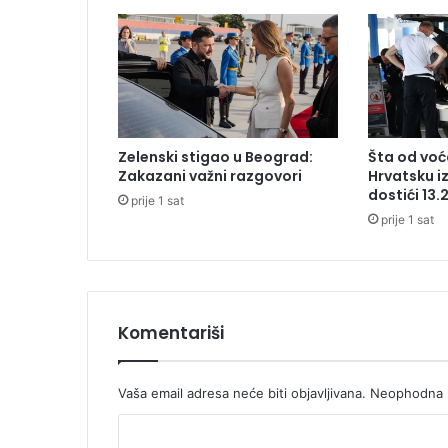
ć
e
p
o
v
e
z
Zelenski stigao u Beograd:
Šta od voća
a
Zakazani važni razgovori
Hrvatsku i
n
dostići 13.
prije 1 sat
i
prije 1 sat
a
u
t
o
-
p
Komentariši
u
t
e
Vaša email adresa neće biti objavljivana.
Neophodna p
m
K
: