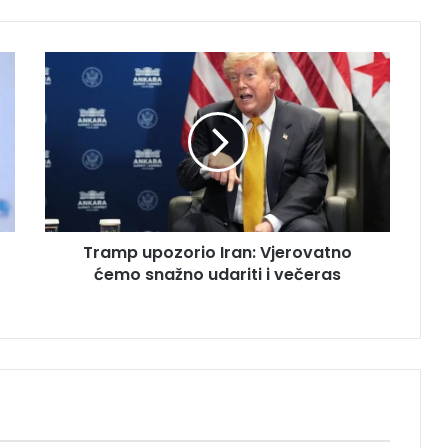
T
r
a
m
p
u
p
o
z
Tramp upozorio Iran: Vjerovatno
o
ćemo snažno udariti i večeras
r
i
o
I
r
a
n
:
V