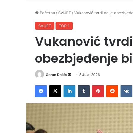
Početna
/
SVIJET
/
Vukanović tvrdi da je obezbjeđe
SVIJET
TOP 1
Vukanović tvrdi
obezbjeđenje bi
Goran Dakic
S
8 Jula, 2026
e
Facebook
X
LinkedIn
Tumblr
Pinterest
Reddit
VK
n
d
a
n
e
m
a