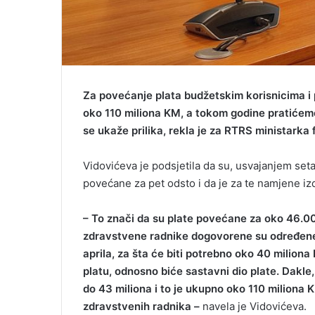
Za povećanje plata budžetskim korisnicima i 
oko 110 miliona KM, a tokom godine pratićemo 
se ukaže prilika, rekla je za RTRS ministarka
Vidovićeva je podsjetila da su, usvajanjem set
povećane za pet odsto i da je za te namjene i
– To znači da su plate povećane za oko 46.0
zdravstvene radnike dogovorene su određene 
aprila, za šta će biti potrebno oko 40 milion
platu, odnosno biće sastavni dio plate. Dakle
do 43 miliona i to je ukupno oko 110 miliona 
zdravstvenih radnika –
navela je Vidovićeva.