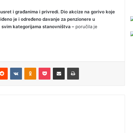
ret i građanima i privredi. Dio akcize na gorivo koje
viđeno je i određeno davanje za penzionere u
t svim kategorijama stanovništva –
poručila je
Reddit
VKontakte
Odnoklassniki
Pocket
Podijeli putem Emaila
Odštampaj