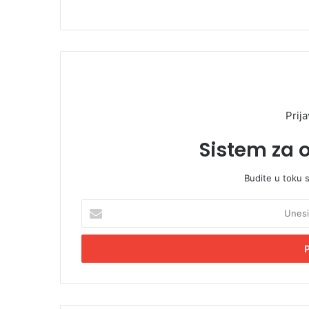
Prija
Sistem za 
Budite u toku 
U
n
e
s
i
t
e
E