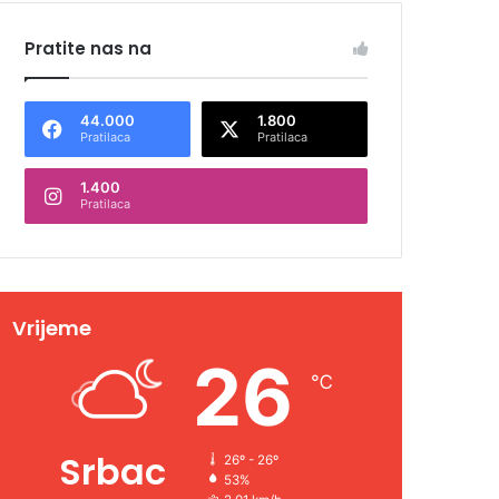
Pratite nas na
44.000
1.800
Pratilaca
Pratilaca
1.400
Pratilaca
Vrijeme
26
℃
Srbac
26º - 26º
53%