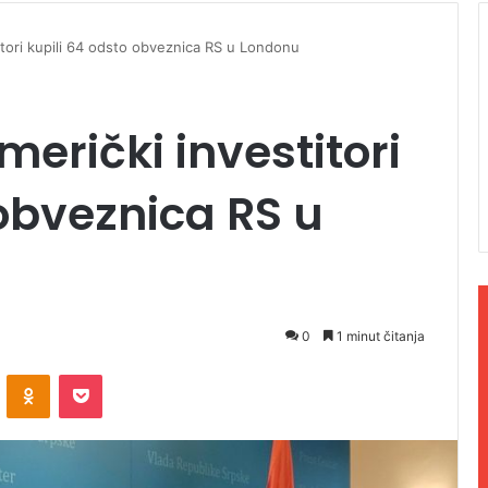
titori kupili 64 odsto obveznica RS u Londonu
merički investitori
 obveznica RS u
0
1 minut čitanja
ontakte
Odnoklassniki
Pocket