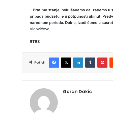
– Pratimo stanje, pokušavamo da izađemo u sus
pripada budžetu je u potpunosti ukinut. Pred
narednom periodu. Dakle, izaći ćemo u susre
Vidovićeva.
RTRS
Facebook
X
LinkedIn
Tumblr
Pinterest
Podijeli
Goran Dakic