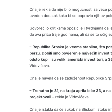
Ona je rekla da nije bilo mogućnosti za veće p
uveden dodatak kako bi se popravio njihov pol
Govoreći o kritikama opozicije i tvrdnjama da 
da ova priča traje godinama, ali da se to očigled
– Republika Srpska je veoma stabilna, što pot
berzu. Dobili smo povjerenje najvećih invest
odsto kupili su veliki američki investitori, a 3
Vidovićeva.
Ona je navela da se zaduženost Republike Srp
– Trenutno je 31, na kraju aprila biće 33, a na
projektovali –
rekla je Vidovićeva.
Ona je istakla da će sukob na Bliskom istoku im