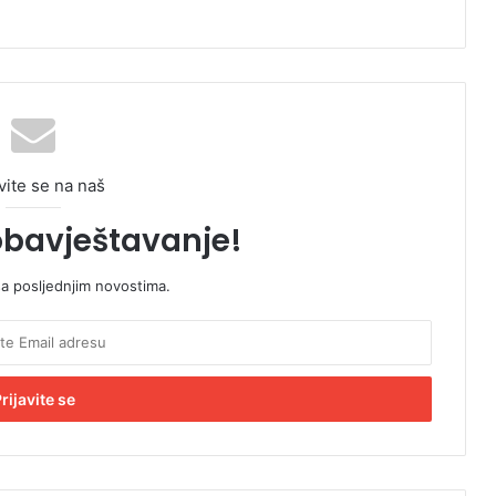
vite se na naš
obavještavanje!
sa posljednjim novostima.