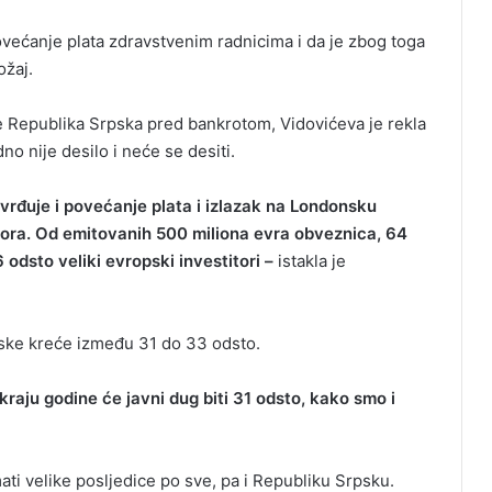
ovećanje plata zdravstvenim radnicima i da je zbog toga
ožaj.
je Republika Srpska pred bankrotom, Vidovićeva je rekla
no nije desilo i neće se desiti.
vrđuje i povećanje plata i izlazak na Londonsku
itora. Od emitovanih 500 miliona evra obveznica, 64
6 odsto veliki evropski investitori –
istakla je
ske kreće između 31 do 33 odsto.
 kraju godine će javni dug biti 31 odsto, kako smo i
ati velike posljedice po sve, pa i Republiku Srpsku.