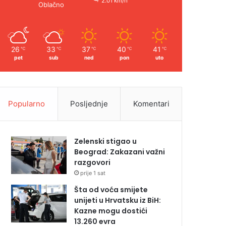
2.01 km/h
Oblačno
26
33
37
40
41
℃
℃
℃
℃
℃
pet
sub
ned
pon
uto
Popularno
Posljednje
Komentari
Zelenski stigao u
Beograd: Zakazani važni
razgovori
prije 1 sat
Šta od voća smijete
unijeti u Hrvatsku iz BiH:
Kazne mogu dostići
13.260 evra