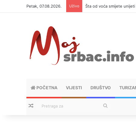
Petak, 07.08.2026.
Uživo
Šta od voća smijete unijet
POČETNA
VIJESTI
DRUŠTVO
TURIZA
Nasumični tekstovi
Pretraga
za