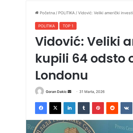
Početna
/
POLITIKA
/
Vidović: Veliki američki inves
POLITIKA
TOP 1
Vidović: Veliki a
kupili 64 odsto
Londonu
Goran Dakic
S
31 Marta, 2026
e
Facebook
X
LinkedIn
Tumblr
Pinterest
Reddit
VK
n
d
a
n