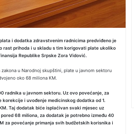
plata i dodatka zdravstvenim radnicima predviđeno je
rast prihoda i u skladu s tim korigovati plate ukoliko
 finansija Republike Srpske Zora Vidović.
a zakona u Narodnoj skupštini, plate u javnom sektoru
zdvojeno oko 68 miliona KM.
00 radnika u javnom sektoru. Uz ovo povećanje, za
korekcije i uvođenje medicinskog dodatka od 1.
a KM. Taj dodatak biće isplaćivan svaki mjesec uz
, pored 68 miliona, za dodatak je potrebno između 40
KM za povećanje primanja svih budžetskih korisnika i