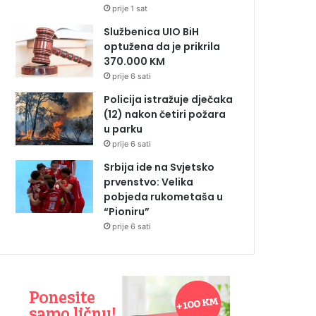
prije 1 sat
Službenica UIO BiH
optužena da je prikrila
370.000 KM
prije 6 sati
Policija istražuje dječaka
(12) nakon četiri požara
u parku
prije 6 sati
Srbija ide na Svjetsko
prvenstvo: Velika
pobjeda rukometaša u
“Pioniru”
prije 6 sati