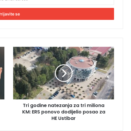
T
r
i
g
o
d
i
n
e
Tri godine natezanja za tri miliona
n
KM: ERS ponovo dodijelio posao za
a
t
HE Ustibar
e
z