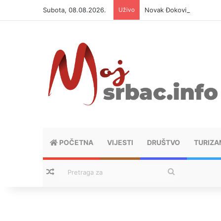
Subota, 08.08.2026.
Uživo
Novak Đoković otvorio du
POČETNA
VIJESTI
DRUŠTVO
TURIZA
Nasumični tekstovi
Pretraga
za