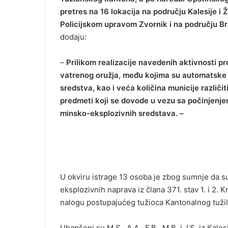
pretres na 16 lokacija na području Kalesije i
Policijskom upravom Zvornik i na području B
dodaju:
–
Prilikom realizacije navedenih aktivnosti p
vatrenog oružja, među kojima su automatske p
sredstva, kao i veća količina municije različiti
predmeti koji se dovode u vezu sa počinjenjem
minsko-eksplozivnih sredstava. –
U okviru istrage 13 osoba je zbog sumnje da su 
eksplozivnih naprava iz člana 371. stav 1. i 2.
nalogu postupajućeg tužioca Kantonalnog tuži
Uhapšeni su M.S., A.A., F.B., M.B. i J.S. iz Kalesij