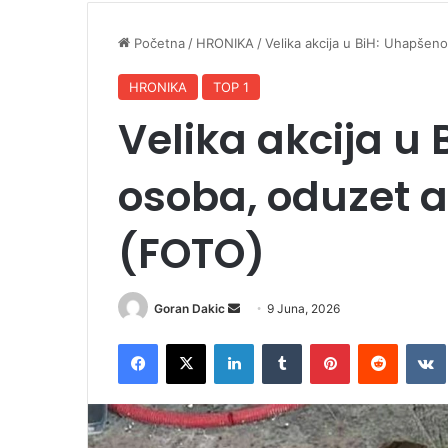
Početna
/
HRONIKA
/
Velika akcija u BiH: Uhapšen
HRONIKA
TOP 1
Velika akcija u
osoba, oduzet a
(FOTO)
Goran Dakic
S
9 Juna, 2026
e
Facebook
X
LinkedIn
Tumblr
Pinterest
Reddit
VK
n
d
a
n