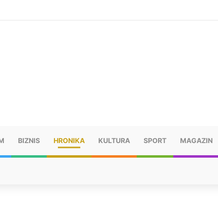
šu: “Taj poraz me uništio”
M
BIZNIS
HRONIKA
KULTURA
SPORT
MAGAZIN