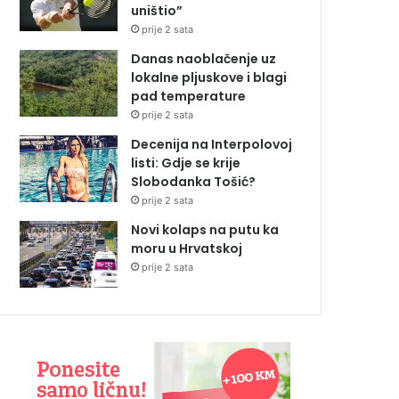
uništio”
prije 2 sata
Danas naoblačenje uz
lokalne pljuskove i blagi
pad temperature
prije 2 sata
Decenija na Interpolovoj
listi: Gdje se krije
Slobodanka Tošić?
prije 2 sata
Novi kolaps na putu ka
moru u Hrvatskoj
prije 2 sata