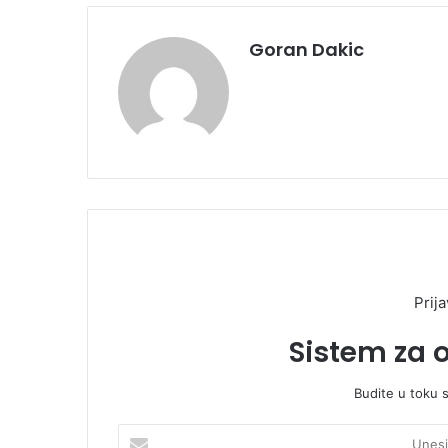
Goran Dakic
Prija
Sistem za 
Budite u toku 
U