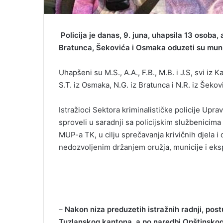
Policija je danas, 9. juna, uhapsila 13 osoba, 
Bratunca, Šekovića i Osmaka oduzeti su munic
Uhapšeni su M.S., A.A., F.B., M.B. i J.S, svi iz Kal
S.T. iz Osmaka, N.G. iz Bratunca i N.R. iz Šekov
Istražioci Sektora kriminalističke policije Upr
sproveli u saradnji sa policijskim službenicima 
MUP-a TK, u cilju sprečavanja krivičnih djela i o
nedozvoljenim držanjem oružja, municije i eksp
–
Nakon niza preduzetih istražnih radnji, po
Tuzlanskog kantona, a po naredbi Opštinskog s