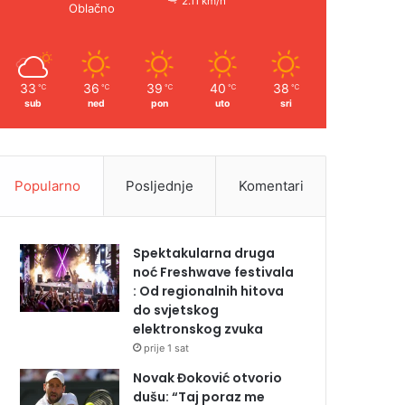
2.11 km/h
Oblačno
33
36
39
40
38
℃
℃
℃
℃
℃
sub
ned
pon
uto
sri
Popularno
Posljednje
Komentari
Spektakularna druga
noć Freshwave festivala
: Od regionalnih hitova
do svjetskog
elektronskog zvuka
prije 1 sat
Novak Đoković otvorio
dušu: “Taj poraz me