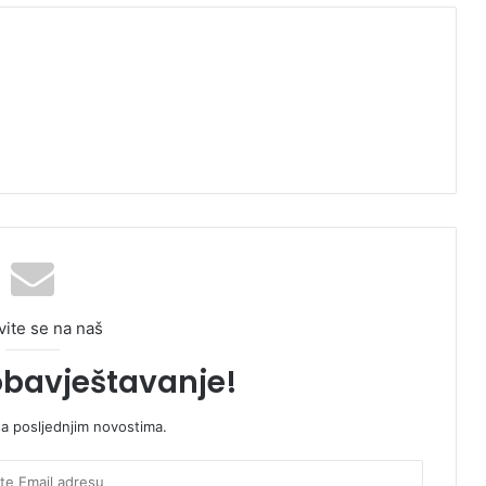
vite se na naš
obavještavanje!
sa posljednjim novostima.