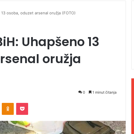
o 13 osoba, oduzet arsenal oružja (FOTO)
 BiH: Uhapšeno 13
rsenal oružja
0
1 minut čitanja
ontakte
Odnoklassniki
Pocket