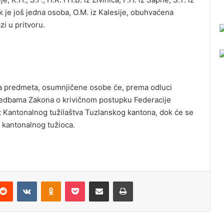
k je još jedna osoba, O.M. iz Kalesije, obuhvaćena
i u pritvoru.
a predmeta, osumnjičene osobe će, prema odluci
dredbama Zakona o krivičnom postupku Federacije
t Kantonalnog tužilaštva Tuzlanskog kantona, dok će se
 kantonalnog tužioca.
Reddit
VKontakte
Odnoklassniki
Pocket
Podijeli putem Emaila
Odštampaj