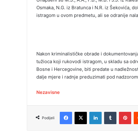
Osmaka, N.G. iz Bratunca i N.R. iz Šekovića, do
istragom u ovom predmetu, ali se odranije nalaz
Nakon kriminalističke obrade i dokumentovanj
tužioca koji rukovodi istragom, u skladu sa o
Bosne i Hercegovine, biti predate u nadležnos
dalje mjere i radnje preduzimati pod nadzorom
Nezavisne
Facebook
X
LinkedIn
Tumblr
Pinterest
Podijeli