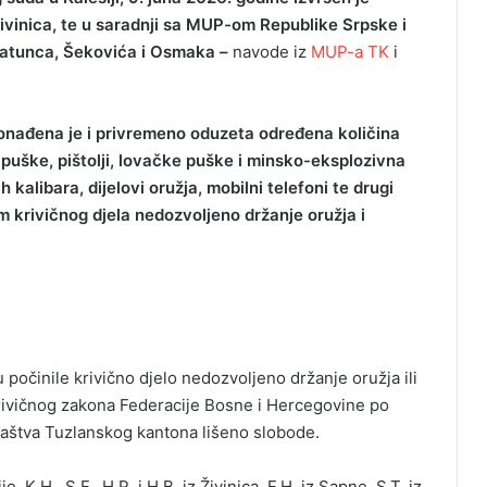
 Živinica, te u saradnji sa MUP-om Republike Srpske i
ratunca, Šekovića i Osmaka –
navode iz
MUP-a TK
i
ronađena je i privremeno oduzeta određena količina
uške, pištolji, lovačke puške i minsko-eksplozivna
h kalibara, dijelovi oružja, mobilni telefoni te drugi
 krivičnog djela nedozvoljeno držanje oružja i
počinile krivično djelo nedozvoljeno držanje oružja ili
 Krivičnog zakona Federacije Bosne i Hercegovine po
laštva Tuzlanskog kantona lišeno slobode.
e, K.H., S.F., H.R. i H.B. iz Živinica, F.H. iz Sapne, S.T. iz