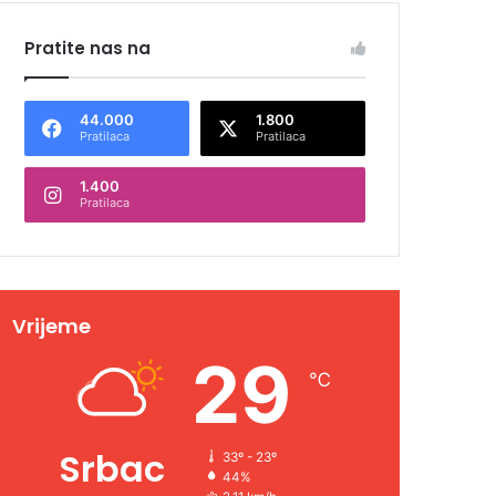
Pratite nas na
44.000
1.800
Pratilaca
Pratilaca
1.400
Pratilaca
Vrijeme
29
℃
Srbac
33º - 23º
44%