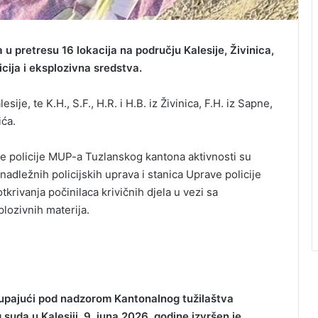
a u pretresu 16 lokacija na području Kalesije, Živinica,
ija i eksplozivna sredstva.
esije, te K.H., S.F., H.R. i H.B. iz Živinica, F.H. iz Sapne,
ića.
ave policije MUP-a Tuzlanskog kantona aktivnosti su
nadležnih policijskih uprava i stanica Uprave policije
tkrivanja počinilaca krivičnih djela u vezi sa
lozivnih materija.
stupajući pod nadzorom Kantonalnog tužilaštva
uda u Kalesiji, 9. juna 2026. godine izvršen je