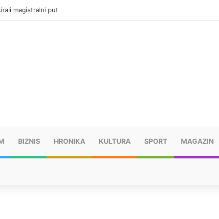
vatru u selima kod Trebinja
M
BIZNIS
HRONIKA
KULTURA
SPORT
MAGAZIN