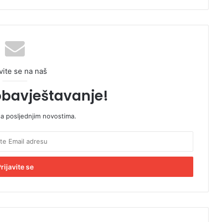
vite se na naš
obavještavanje!
sa posljednjim novostima.