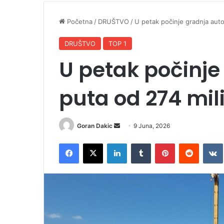
Početna
/
DRUŠTVO
/
U petak počinje gradnja aut
DRUŠTVO
TOP 1
U petak počinje
puta od 274 mi
Goran Dakic
S
9 Juna, 2026
e
Facebook
X
LinkedIn
Tumblr
Pinterest
Reddit
VK
n
d
a
n
e
m
a