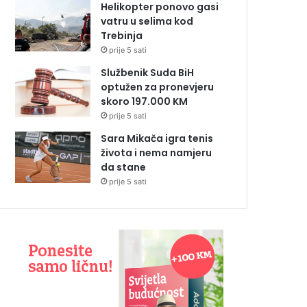
Helikopter ponovo gasi
vatru u selima kod
Trebinja
prije 5 sati
Službenik Suda BiH
optužen za pronevjeru
skoro 197.000 KM
prije 5 sati
Sara Mikača igra tenis
života i nema namjeru
da stane
prije 5 sati