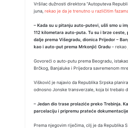
Vršilac dužnosti direktora “Autoputeva Republ
juna,
rekao je da je trenutno u različitim fazama
– Kada su u pitanju auto-putevi, ušli smo u im
112 kilometara auto-puta. Tu su i brze ceste
dalje prema Višegradu, dionica Prijedor – Ba
kao i auto-put prema Mrkonjić Gradu
– rekao 
Govoreći o auto-putu prema Beogradu, istakao je
Brčkog, Banjaluke i Prijedora savremenom mr
Višković je najavio da Republika Srpska planir
odnosno Jonske transverzale, koja bi trebalo da
– Jedan dio trase prolaziće preko Trebinja.
parcelaciju i pripremu prateće dokumentacije k
Prema njegovim riječima, cilj je da Republik