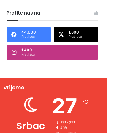
Pratite nas na
44.000
1.800
Pratilaca
Pratilaca
1.400
Pratilaca
Vrijeme
27
℃
Srbac
27º - 27º
40%