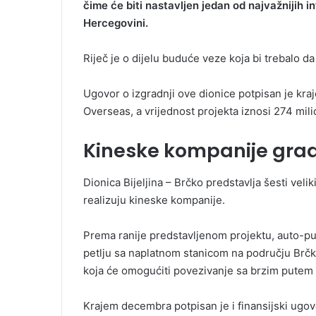
čime će biti nastavljen jedan od najvažnijih in
Hercegovini.
Riječ je o dijelu buduće veze koja bi trebalo d
Ugovor o izgradnji ove dionice potpisan je k
Overseas, a vrijednost projekta iznosi 274 mi
Kineske kompanije grade
Dionica Bijeljina – Brčko predstavlja šesti velik
realizuju kineske kompanije.
Prema ranije predstavljenom projektu, auto-put
petlju sa naplatnom stanicom na području Brčko 
koja će omogućiti povezivanje sa brzim putem B
Krajem decembra potpisan je i finansijski ugov