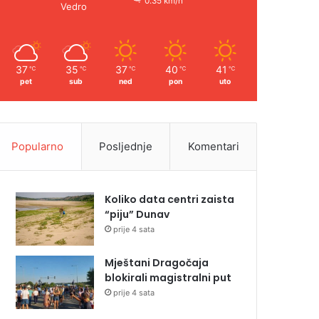
0.35 km/h
Vedro
37
35
37
40
41
℃
℃
℃
℃
℃
pet
sub
ned
pon
uto
Popularno
Posljednje
Komentari
Koliko data centri zaista
“piju” Dunav
prije 4 sata
Mještani Dragočaja
blokirali magistralni put
prije 4 sata