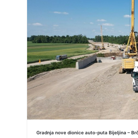
i
l
Gradnja nove dionice auto-puta Bijeljina – Br