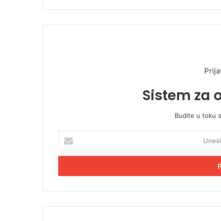
Prija
Sistem za 
Budite u toku 
U
n
e
s
i
t
e
E
m