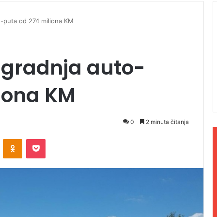
o-puta od 274 miliona KM
 gradnja auto-
liona KM
0
2 minuta čitanja
ontakte
Odnoklassniki
Pocket