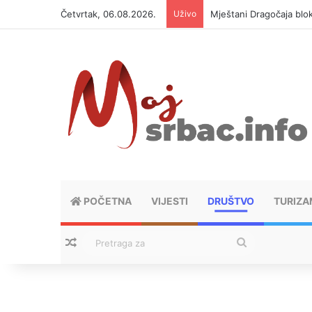
Četvrtak, 06.08.2026.
Uživo
Helikopter ponovo gasi 
POČETNA
VIJESTI
DRUŠTVO
TURIZA
Nasumični tekstovi
Pretraga
za