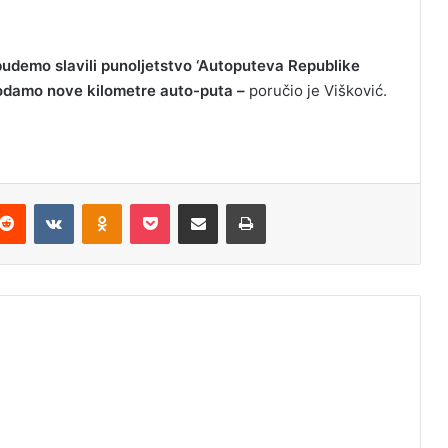
 budemo slavili punoljetstvo ‘Autoputeva Republike
dodamo nove kilometre auto-puta –
poručio je Višković.
Reddit
VKontakte
Odnoklassniki
Pocket
Podijeli putem Emaila
Odštampaj