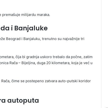
e premašuje milijardu maraka.
da i Banjaluke
eže Beograd i Banjaluku, trenutno su najvažnije tri
ometara, čija bi gradnja uskoro trebalo da počne, zatim
ionica Rača – Bijeljina, duga 20 kilometara, koja je već u
– Rača, čime se postepeno zatvara auto-putski koridor
tara autoputa