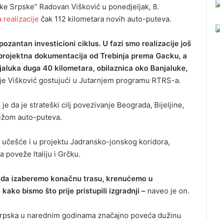
ike Srpske” Radovan Višković u ponedjeljak, 8.
 realizacije
čak 112 kilometara novih auto-puteva.
pozantan investicioni ciklus. U fazi smo realizacije još
, projektna dokumentacija od Trebinja prema Gacku, a
njaluka duga 40 kilometara, obilaznica oko Banjaluke,
je Višković gostujući u Jutarnjem programu RTRS-a.
 da je strateški cilj povezivanje Beograda, Bijeljine,
ežom auto-puteva.
a učešće i u projektu Jadransko-jonskog koridora,
 poveže Italiju i Grčku.
 Kada izaberemo konačnu trasu, krenućemo u
ako bismo što prije pristupili izgradnji –
naveo je on.
a Srpska u narednim godinama značajno poveća dužinu