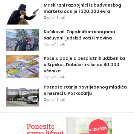
Maskirani razbojnici iz budvanskog
marketa odnijeli 320.000 evra
prije 15 sati
Kašiković: Zajedničkim snagama
sačuvani ljudski životi i imovina
prije 15 sati
Počela podjela besplatnih udžbenika
u Srpskoj: Dobiće ih više od 80.000
učenika
prije 15 sati
Poznato stanje povrijeđenog mladića
u nesreći u Potkozarju
prije 15 sati