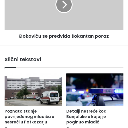
ć
v
i
i
n
ć
e
u
,
s
Đokoviću se predviđa šokantan poraz
i
e
z
p
d
r
a
e
Slični tekstovi
t
d
o
v
u
i
p
đ
o
a
z
š
o
o
r
k
e
a
Poznato stanje
Detalji nesreće kod
n
n
povrijeđenog mladića u
Banjaluke u kojoj je
j
t
nesreći u Potkozarju
poginuo mladić
e
a