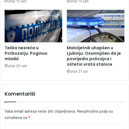
prije 15 sati
prije 15 sati
n
p
o
r
a
z
Teška nesreća u
Maloljetnik uhapšen u
Potkozarju: Poginuo
Ljubinju: Osumnjičen da je
mladić
povrijedio policajca i
oštetio vrata stanice
prije 20 sati
prije 21 sat
Komentariši
Vaša email adresa neće biti objavljivana.
Neophodna polja su
označena sa
*
K