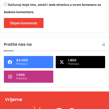
Sačuvaj moje ime, email i web stranicu u ovom browseru za
buduće komentare.
A
l
Pratite nas na
t
e
44.000
1.800
r
Pratilaca
Pratilaca
n
1.400
a
Pratilaca
t
i
v
Vrijeme
e