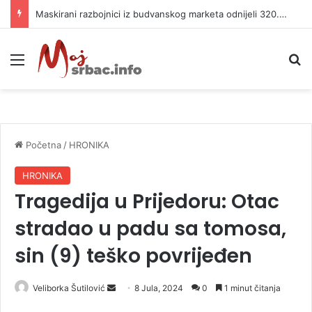
Maskirani razbojnici iz budvanskog marketa odnijeli 320.000 evra
Meni
P
Početna
/
HRONIKA
HRONIKA
Tragedija u Prijedoru: Otac
stradao u padu sa tomosa,
sin (9) teško povrijeđen
Veliborka Šutilović
S
8 Jula, 2024
0
1 minut čitanja
e