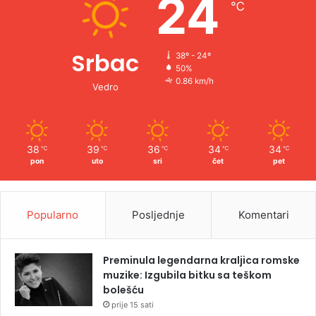
24
℃
:
Srbac
38º - 24º
50%
0.86 km/h
Vedro
38
39
36
34
34
℃
℃
℃
℃
℃
pon
uto
sri
čet
pet
Popularno
Posljednje
Komentari
Preminula legendarna kraljica romske
muzike: Izgubila bitku sa teškom
bolešću
prije 15 sati