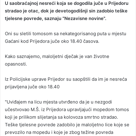
U saobraćajnoj nesreći koja se dogodila juče u Prijedoru
n
stradao je otac, dok je devetogodišnji sin zadobio teške
d
tjelesne povrede, saznaju "Nezavisne novine".
a
n
Oni su sletili tomosom sa nekategorisanog puta u mjestu
e
Gaćani kod Prijedora juče oko 18.40 časova.
m
a
i
Kako saznajemo, maloljetni dječak je van životne
l
opasnosti.
Iz Policijske uprave Prijedor su saopštili da im je nesreća
prijavljena juče oko 18.40
"Uviđajem na licu mjesta utvrđeno da je u nezgodi
učestvovao M.Š. iz Prijedora upravljajući mopedom tomos
koji je prilikom slijetanja sa kolovoza smrtno stradao.
Teške tjelesne povrede zadobilo je maloljetno lice koje se
prevozilo na mopedu i koje je zbog težine povreda