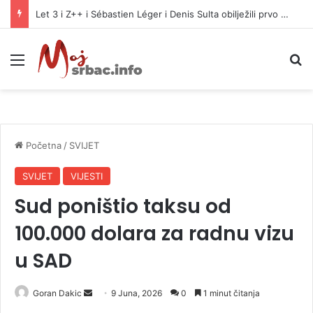
Let 3 i Z++ i Sébastien Léger i Denis Sulta obilježili prvo veče Freshwavea
Meni
P
Početna
/
SVIJET
SVIJET
VIJESTI
Sud poništio taksu od
100.000 dolara za radnu vizu
u SAD
Goran Dakic
S
9 Juna, 2026
0
1 minut čitanja
e