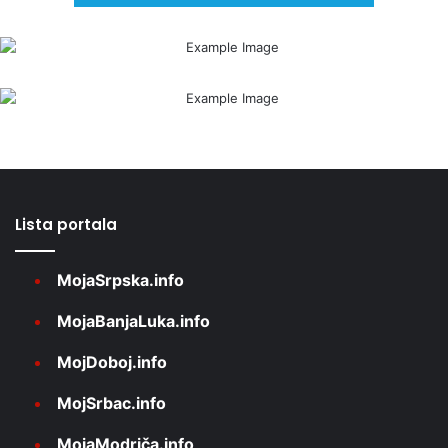
Lista portala
MojaSrpska.info
MojaBanjaLuka.info
MojDoboj.info
MojSrbac.info
MojaModriča.info