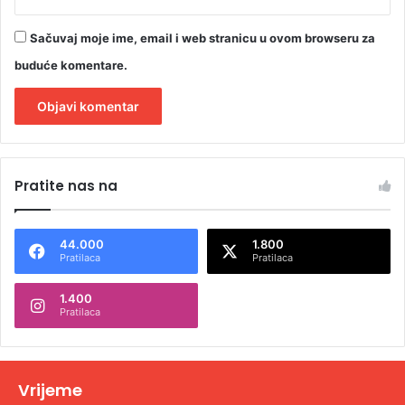
Sačuvaj moje ime, email i web stranicu u ovom browseru za
buduće komentare.
A
l
Pratite nas na
t
e
44.000
1.800
r
Pratilaca
Pratilaca
n
1.400
a
Pratilaca
t
i
v
Vrijeme