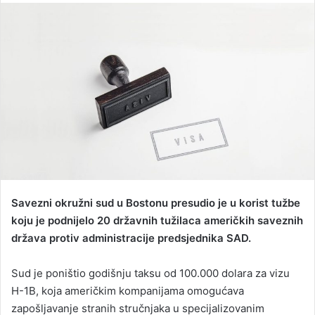
n
d
a
n
e
m
a
i
l
Savezni okružni sud u Bostonu presudio je u korist tužbe
koju je podnijelo 20 državnih tužilaca američkih saveznih
država protiv administracije predsjednika SAD.
Sud je poništio godišnju taksu od 100.000 dolara za vizu
H-1B, koja američkim kompanijama omogućava
zapošljavanje stranih stručnjaka u specijalizovanim