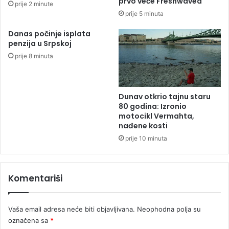
prvo veče Freshwavea
prije 2 minute
i
d
prije 5 minuta
j
p
a
r
Danas počinje isplata
r
e
penzija u Srpskoj
d
u
prije 8 minuta
i
z
d
m
o
e
l
m
Dunav otkrio tajnu staru
a
i
80 godina: Izronio
r
l
motocikl Vermahta,
a
nađene kosti
i
:
o
prije 10 minuta
A
n
m
s
e
k
Komentariši
r
i
i
d
k
u
Vaša email adresa neće biti objavljivana.
Neophodna polja su
a
g
označena sa
*
i
„