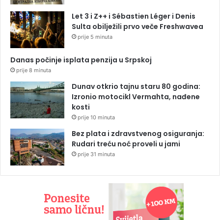
Let 3 i Z++ i Sébastien Léger i Denis
Sulta obilježili prvo veče Freshwavea
prije 5 minuta
Danas počinje isplata penzija u Srpskoj
prije 8 minuta
Dunav otkrio tajnu staru 80 godina:
Izronio motocikl Vermahta, nađene
kosti
prije 10 minuta
Bez plata i zdravstvenog osiguranja:
Rudari treću noć proveli u jami
prije 31 minuta