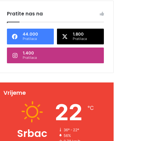
Pratite nas na
44.000
1.800
Pratilaca
Pratilaca
1.400
Pratilaca
Vrijeme
22
℃
Srbac
36º - 22º
56%