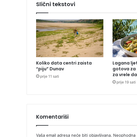
Slični tekstovi
:
M
o
g
u
ć
e
j
e
Koliko data centri zaista
Lagana lje
u
“piju” Dunav
gotova za 
m
za vrele d
prije 11 sati
r
prije 19 sati
i
j
e
t
i
o
Komentariši
d
s
l
Vaša email adresa neće biti objavljivana.
Neophodna p