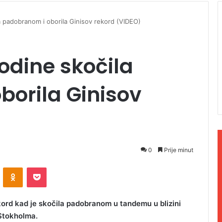
a padobranom i oborila Ginisov rekord (VIDEO)
godine skočila
orila Ginisov
0
Prije minut
ontakte
Odnoklassniki
Pocket
kord kad je skočila padobranom u tandemu u blizini
Stokholma.