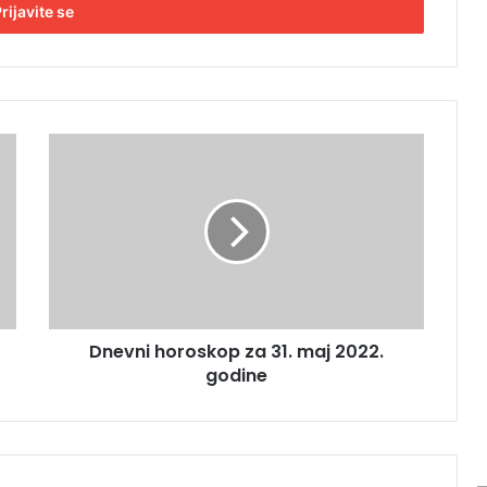
D
n
e
v
n
i
h
o
r
Dnevni horoskop za 31. maj 2022.
o
godine
s
k
o
p
z
a