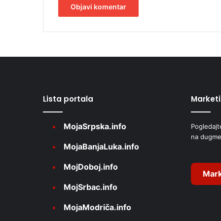
A
l
t
e
r
Lista portala
Market
n
a
MojaSrpska.info
Pogledajt
t
na dugme
i
MojaBanjaLuka.info
v
MojDoboj.info
e
Mark
MojSrbac.info
:
MojaModriča.info