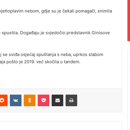
jetloplavim nebom, gdje su je čekali pomagači, snimila
e spustila. Događaju je svjedočio predstavnik Ginisove
oj se sviđa osjećaj spuštanja s neba, uprkos slabom
đaja pošto je 2019. već skočila u tandem.
Reddit
VKontakte
Odnoklassniki
Pocket
Podijeli putem Emaila
Odštampaj