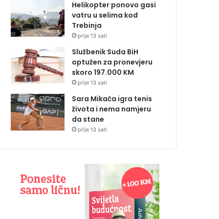
Helikopter ponovo gasi
vatru u selima kod
Trebinja
prije 13 sati
Službenik Suda BiH
optužen za pronevjeru
skoro 197.000 KM
prije 13 sati
Sara Mikača igra tenis
života i nema namjeru
da stane
prije 13 sati