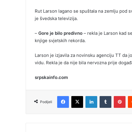
m
Rut Larson lagano se spuštala na zemlju pod sv
a
je švedska televizija.
i
l
–
Gore je bilo predivno
– rekla je Larson kad s
knjige svjetskih rekorda.
Larson je izjavila za novinsku agenciju TT da j
vidu. Rekla je da nije bila nervozna prije doga
srpskainfo.com
Facebook
X
LinkedIn
Tumblr
Pinterest
Podijeli