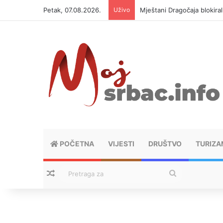
Petak, 07.08.2026.
Uživo
Mještani Dragočaja blokiral
POČETNA
VIJESTI
DRUŠTVO
TURIZA
Nasumični tekstovi
Pretraga
za