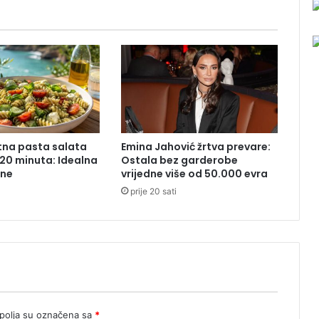
3
1
.
m
a
j
2
0
2
tna pasta salata
Emina Jahović žrtva prevare:
2
20 minuta: Idealna
Ostala bez garderobe
.
ane
vrijedne više od 50.000 evra
g
prije 20 sati
o
d
i
n
e
olja su označena sa
*