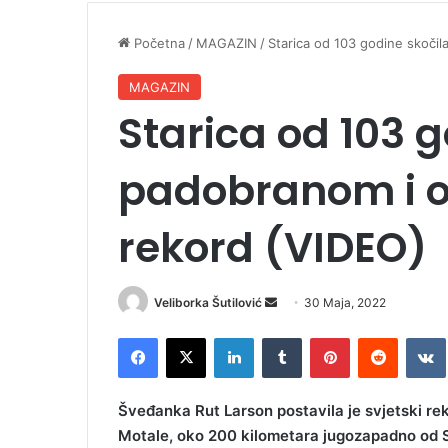
Početna
/
MAGAZIN
/
Starica od 103 godine skočil
MAGAZIN
Starica od 103 
padobranom i ob
rekord (VIDEO)
Veliborka Šutilović
S
30 Maja, 2022
e
Facebook
X
LinkedIn
Tumblr
Pinterest
Reddit
VK
n
d
a
Šveđanka Rut Larson postavila je svjetski re
n
Motale, oko 200 kilometara jugozapadno od 
e