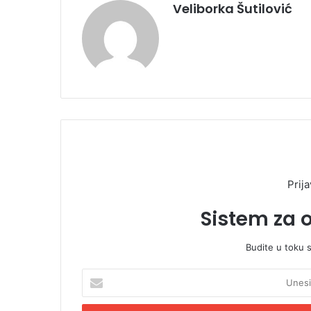
Veliborka Šutilović
Prija
Sistem za 
Budite u toku 
U
n
e