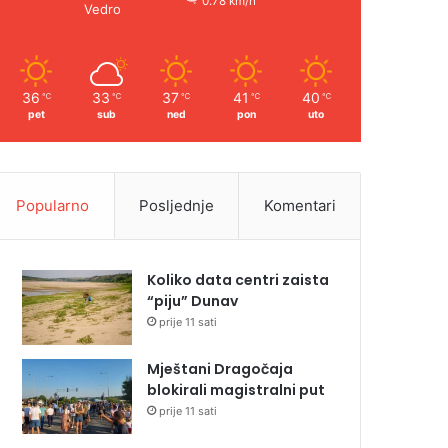
0.78 km/h
Vedro
36
33
37
41
40
℃
℃
℃
℃
℃
pet
sub
ned
pon
uto
Popularno
Posljednje
Komentari
Koliko data centri zaista
“piju” Dunav
prije 11 sati
Mještani Dragočaja
blokirali magistralni put
prije 11 sati