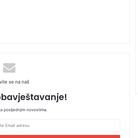
vite se na naš
obavještavanje!
sa posljednjim novostima.