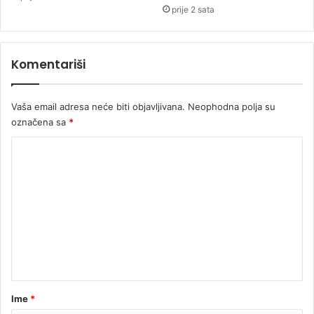
t
a
prije 2 sata
i
p
č
o
n
l
Komentariši
i
i
j
t
e
r
Vaša email adresa neće biti objavljivana.
Neophodna polja su
u
označena sa
*
g
o
K
r
i
o
v
m
a
e
n
t
a
r
Ime
*