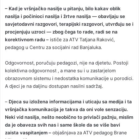
– Kad je vršnjačko nasilje u pitanju, bilo kakav oblik
nasilja i počinioci nasilja i žrtve nasilja — obavljaju se
savjetodavni razgovori, terapijski razgovori, utvrđuju se i
procjenjuju uzroci — zbog čega to rade, radi se na
korektivnom radu –
ističe za ATV Tatjana Raković,
pedagog u Centru za socijalni rad Banjaluka.
Odgovornost, poručuju pedagozi, nije na djetetu. Postoji
kolektivna odgovornost , a mane su i u zastarjelom
obrazovnom sistemu i nedostatka komunikacije u porodici.
A djeci je na daljinu dostupan nasilni sadržaj.
–
Djeca su izložena informacijama i uticaju sa medija i ta
vršnjačka komunikacija je takva da oni vole senzaciju.
Neki vid nasilja, nešto neobično to privlači pažnju, mislim
da je obaveza svih nas i same škole da se više bavi
zaista vaspitanjem –
objašnjava za ATV pedagog Brane