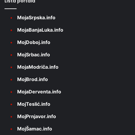
Lista portala
MojaSrpska.info
MojaBanjaLuka.info
MojDoboj.info
MojSrbac.info
MojaModriča.info
MojBrod.info
MojaDerventa.info
MojTeslić.info
MojPrnjavor.info
MojŠamac.info