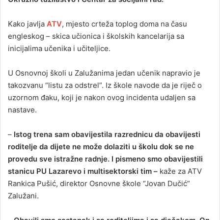
Kako javlja
ATV
, mjesto crteža toplog doma na času
engleskog – skica učionica i školskih kancelarija sa
inicijalima učenika i učiteljice.
U Osnovnoj školi u Zalužanima jedan učenik napravio je
takozvanu “listu za odstrel”. Iz škole navode da je riječ o
uzornom đaku, koji je nakon ovog incidenta udaljen sa
nastave.
–
Istog trena sam obavijestila razrednicu da obavijesti
roditelje da dijete ne može dolaziti u školu dok se ne
provedu sve istražne radnje. I pismeno smo obavijestili
stanicu PU Lazarevo i multisektorski tim –
kaže za ATV
Rankica Pušić, direktor Osnovne škole “Jovan Dučić”
Zalužani.