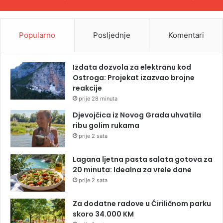
Popularno
Posljednje
Komentari
Izdata dozvola za elektranu kod
Ostroga: Projekat izazvao brojne
reakcije
prije 28 minuta
Djevojčica iz Novog Grada uhvatila
ribu golim rukama
prije 2 sata
Lagana ljetna pasta salata gotova za
20 minuta: Idealna za vrele dane
prije 2 sata
Za dodatne radove u Ćiriličnom parku
skoro 34.000 KM