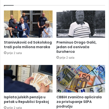
E
i
v
m
o
a
g
t
d
i
j
p
e
o
j
v
Stanivuković od Sokolskog
Preminuo Drago Galić,
e
r
traži pola miliona maraka
jedan od osnivača
s
a
Euroherca
prije 2 sata
t
t
prije 2 sata
a
o
n
d
j
1
e
0
n
f
a
e
j
n
k
i
Isplata julskih penzija u
CBBiH zvanično aplicirala
r
n
petak u Republici Srpskoj
za pristupanje SEPA
i
g
području
prije 2 sata