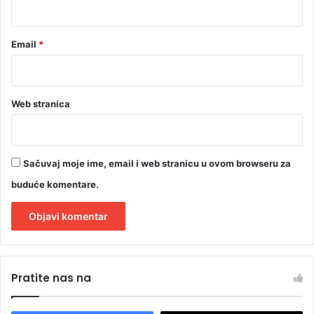
*
Email
*
Web stranica
Sačuvaj moje ime, email i web stranicu u ovom browseru za
buduće komentare.
A
l
Pratite nas na
t
e