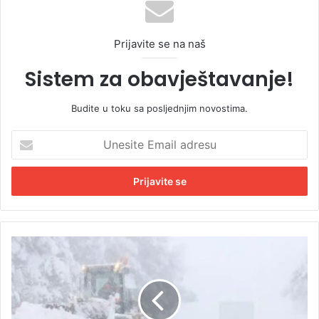
Prijavite se na naš
Sistem za obavještavanje!
Budite u toku sa posljednjim novostima.
U
n
e
s
i
t
e
E
S
m
n
a
i
i
j
l
e
a
g