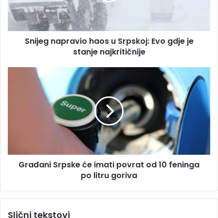
d
n
r
a
e
p
s
Snijeg napravio haos u Srpskoj: Evo gdje je
r
u
stanje najkritičnije
a
v
i
G
o
r
h
a
a
đ
o
a
s
n
u
i
S
S
r
r
p
Građani Srpske će imati povrat od 10 feninga
p
s
po litru goriva
s
k
k
o
e
j
ć
Slični tekstovi
:
e