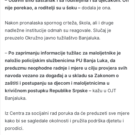
–
Obavili smo sastanak i sa roditeljima i sa dječakom. On
nije porekao, a roditelji su u šoku –
dodala je ona.
Nakon pronalaska spornog crteža, škola, ali i druge
nadležne institucije odmah su reagovale. Slučaj je
preuzelo Okružno javno tužilaštvo Banjaluka.
–
Po zaprimanju informacije tužilac za maloljetnike je
naložio policijskim službenicima PU Banja Luka, da
preduzmu neophodne radnje i mjere u cilju provjera svih
navoda vezano za događaj a u skladu sa Zakonom o
zaštiti i postupanju sa djecom i maloljetnicima u
krivičnom postupku Republike Srpske –
kažu u OJT
Banjaluka.
Iz Centra za socijalni rad poruka da će preduzeti sve mjere
kako bi se sagledale okolnosti i pružila podrška djetetu i
porodici.