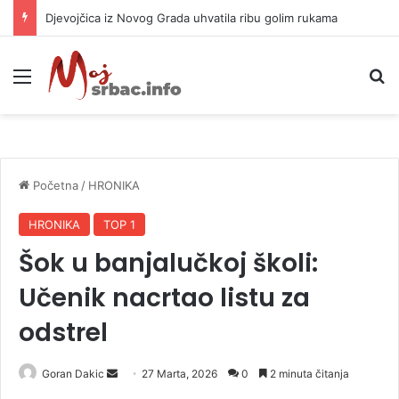
Djevojčica iz Novog Grada uhvatila ribu golim rukama
Meni
P
Početna
/
HRONIKA
HRONIKA
TOP 1
Šok u banjalučkoj školi:
Učenik nacrtao listu za
odstrel
Goran Dakic
S
27 Marta, 2026
0
2 minuta čitanja
e