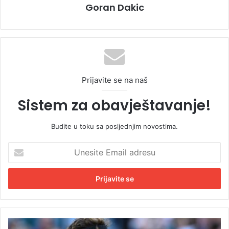
Goran Dakic
Prijavite se na naš
Sistem za obavještavanje!
Budite u toku sa posljednjim novostima.
U
n
e
s
i
t
e
E
R