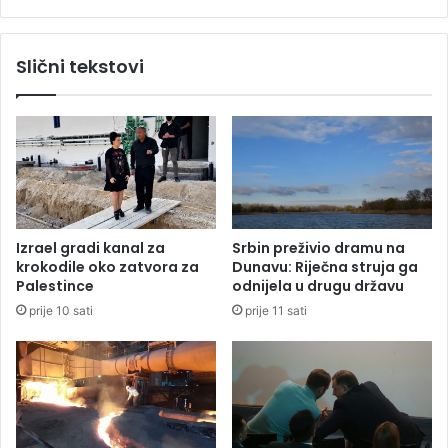
t
o
e
v
r
a
Slični tekstovi
e
n
n
i
n
c
a
u
U
o
S
d
O
j
p
e
e
d
Izrael gradi kanal za
Srbin preživio dramu na
n
n
krokodile oko zatvora za
Dunavu: Riječna struja ga
u
o
Palestince
odnijela u drugu državu
g
prije 10 sati
prije 11 sati
e
v
r
a
?
V
r