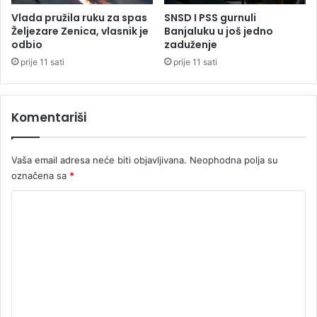
i
Vlada pružila ruku za spas
SNSD I PSS gurnuli
j
Željezare Zenica, vlasnik je
Banjaluku u još jedno
e
odbio
zaduženje
d
prije 11 sati
prije 11 sati
i
i
d
Komentariši
o
6
5
Vaša email adresa neće biti objavljivana.
Neophodna polja su
0
označena sa
*
e
v
K
r
a
o
z
m
b
e
o
g
n
g
t
r