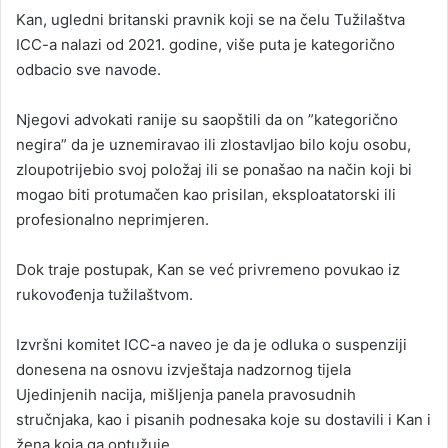
Kan, ugledni britanski pravnik koji se na čelu Tužilaštva
ICC-a nalazi od 2021. godine, više puta je kategorično
odbacio sve navode.
Njegovi advokati ranije su saopštili da on ”kategorično
negira” da je uznemiravao ili zlostavljao bilo koju osobu,
zloupotrijebio svoj položaj ili se ponašao na način koji bi
mogao biti protumačen kao prisilan, eksploatatorski ili
profesionalno neprimjeren.
Dok traje postupak, Kan se već privremeno povukao iz
rukovođenja tužilaštvom.
Izvršni komitet ICC-a naveo je da je odluka o suspenziji
donesena na osnovu izvještaja nadzornog tijela
Ujedinjenih nacija, mišljenja panela pravosudnih
stručnjaka, kao i pisanih podnesaka koje su dostavili i Kan i
žena koja ga optužuje.