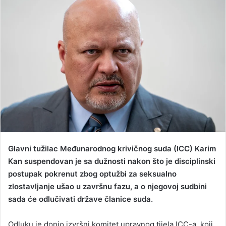
d
a
n
e
m
a
i
l
Glavni tužilac Međunarodnog krivičnog suda (ICC) Karim
Kan suspendovan je sa dužnosti nakon što je disciplinski
postupak pokrenut zbog optužbi za seksualno
zlostavljanje ušao u završnu fazu, a o njegovoj sudbini
sada će odlučivati države članice suda.
Odluku je donio izvršni komitet upravnog tijela ICC-a, koji