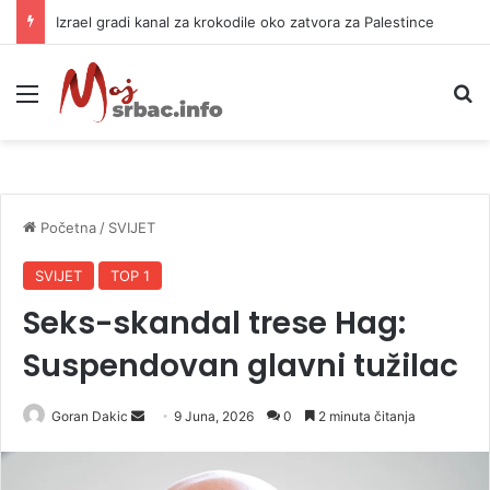
Izrael gradi kanal za krokodile oko zatvora za Palestince
Meni
P
Početna
/
SVIJET
SVIJET
TOP 1
Seks-skandal trese Hag:
Suspendovan glavni tužilac
Goran Dakic
S
9 Juna, 2026
0
2 minuta čitanja
e
n