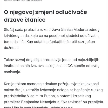
O njegovoj smjeni odlučivaće
države članice
Slučaj sada prelazi u ruke država članica Međunarodnog
krivičnog suda, koje će na posebnoj sjednici odlučivati o
tome da li će Kan ostati na funkciji ili će biti razriješen
dužnosti.
Takav razvoj događaja predstavlja jedan od najozbiljnijih
institucionalnih izazova sa kojima se ICC suočio od svog
osnivanja.
Kan je tokom mandata privukao pažnju svjetske javnosti
nakon što je zatražio izdavanje naloga za hapšenje ruskog
predsjednika Vladimira Putina, a potom i izraelskog
premijera Benjamina Netanjahua. “Nezavisne” su prenijela
tada i šta je sam Netanjahu rekao o tome.