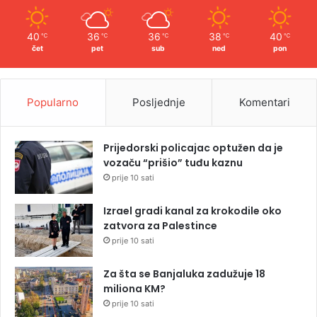
40
36
36
38
40
℃
℃
℃
℃
℃
čet
pet
sub
ned
pon
Popularno
Posljednje
Komentari
Prijedorski policajac optužen da je
vozaču “prišio” tuđu kaznu
prije 10 sati
Izrael gradi kanal za krokodile oko
zatvora za Palestince
prije 10 sati
Za šta se Banjaluka zadužuje 18
miliona KM?
prije 10 sati