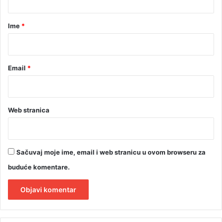
e
a
š
r
Ime
*
k
e
*
Email
*
Web stranica
Sačuvaj moje ime, email i web stranicu u ovom browseru za
buduće komentare.
A
l