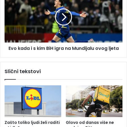
v
S
o
a
k
v
a
i
d
:
a
V
i
i
s
š
Evo kada i s kim BiH igra na Mundijalu ovog ljeta
k
e
i
d
m
e
B
Slični tekstovi
s
i
e
H
t
i
i
g
n
r
a
a
o
n
s
a
o
M
Zašto toliko ljudi želi raditi
Glovo od danas više ne
b
u