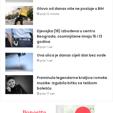
Glovo od danas više ne posluje u BiH
prije 12 minuta
Djevojka (18) izbodena u centru
Beograda, osumnjičene imaju 15 i 13
godina
prije 1 sat
Ova ulica je danas cijeli dan bez vode
prije 1 sat
Preminula legendarna kraljica romske
muzike: Izgubila bitku sa teškom
bolešću
prije 17 sati