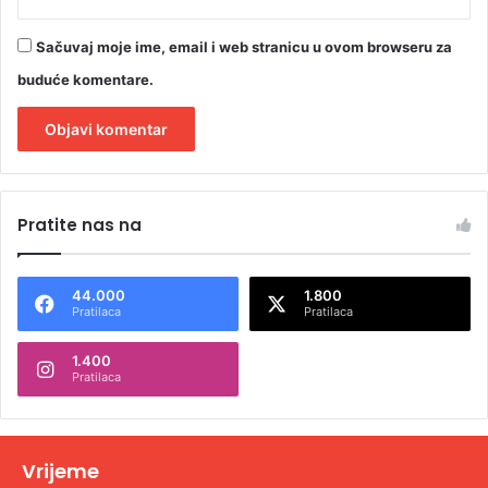
Sačuvaj moje ime, email i web stranicu u ovom browseru za
buduće komentare.
A
l
Pratite nas na
t
e
44.000
1.800
r
Pratilaca
Pratilaca
n
1.400
a
Pratilaca
t
i
v
Vrijeme