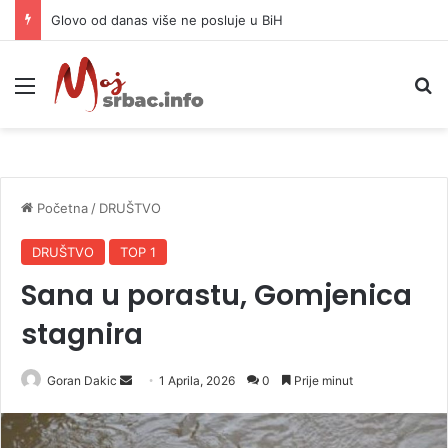
Djevojka (18) izbodena u centru Beograda, osumnjičene imaju 15 i 13 godina
Meni
P
Početna
/
DRUŠTVO
DRUŠTVO
TOP 1
Sana u porastu, Gomjenica
stagnira
Goran Dakic
S
1 Aprila, 2026
0
Prije minut
e
n