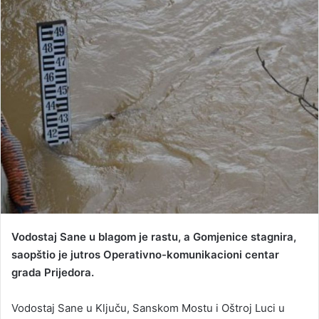
d
a
n
e
m
a
i
l
Vodostaj Sane u blagom je rastu, a Gomjenice stagnira,
saopštio je jutros Operativno-komunikacioni centar
grada Prijedora.
Vodostaj Sane u Ključu, Sanskom Mostu i Oštroj Luci u