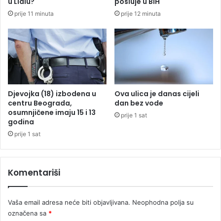
u Lidlu?
posluje u BiH
a
n
prije 11 minuta
prije 12 minuta
z
d
a
i
g
j
l
a
a
l
v
u
l
o
j
v
Djevojka (18) izbodena u
Ova ulica je danas cijeli
e
o
centru Beograda,
dan bez vode
n
g
osumnjičene imaju 15 i 13
prije 1 sat
o
godina
l
u
j
prije 1 sat
m
e
o
t
č
a
Komentariši
v
a
r
Vaša email adresa neće biti objavljivana.
Neophodna polja su
i
označena sa
*