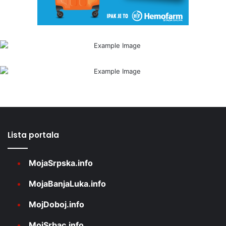
Lista portala
MojaSrpska.info
MojaBanjaLuka.info
MojDoboj.info
MojSrbac.info