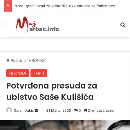
Izrael gradi kanal za krokodile oko zatvora za Palestince
Meni
P
Početna
/
HRONIKA
HRONIKA
TOP 1
Potvrđena presuda za
ubistvo Saše Kulišića
Goran Dakic
S
31 Marta, 2026
0
2 minuta čitanja
e
n