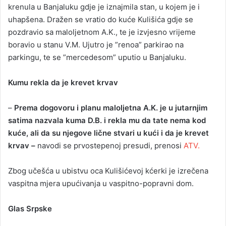
krenula u Banjaluku gdje je iznajmila stan, u kojem je i
uhapšena. Dražen se vratio do kuće Kulišića gdje se
pozdravio sa maloljetnom A.K., te je izvjesno vrijeme
boravio u stanu V.M. Ujutro je ”renoa” parkirao na
parkingu, te se ”mercedesom” uputio u Banjaluku.
Kumu rekla da je krevet krvav
–
Prema dogovoru i planu maloljetna A.K. je u jutarnjim
satima nazvala kuma D.B. i rekla mu da tate nema kod
kuće, ali da su njegove lične stvari u kući i da je krevet
krvav –
navodi se prvostepenoj presudi, prenosi
ATV.
Zbog učešća u ubistvu oca Kulišićevoj kćerki je izrečena
vaspitna mjera upućivanja u vaspitno-popravni dom.
Glas Srpske