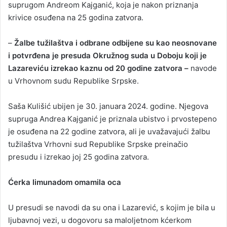
suprugom Andreom Kajganić, koja je nakon priznanja
krivice osuđena na 25 godina zatvora.
–
Žalbe tužilaštva i odbrane odbijene su kao neosnovane
i potvrđena je presuda Okružnog suda u Doboju koji je
Lazareviću izrekao kaznu od 20 godine zatvora –
navode
u Vrhovnom sudu Republike Srpske.
Saša Kulišić ubijen je 30. januara 2024. godine. Njegova
supruga Andrea Kajganić je priznala ubistvo i prvostepeno
je osuđena na 22 godine zatvora, ali je uvažavajući žalbu
tužilaštva Vrhovni sud Republike Srpske preinačio
presudu i izrekao joj 25 godina zatvora.
Ćerka limunadom omamila oca
U presudi se navodi da su ona i Lazarević, s kojim je bila u
ljubavnoj vezi, u dogovoru sa maloljetnom kćerkom