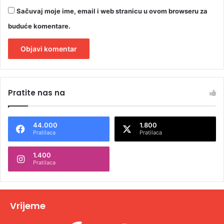
Sačuvaj moje ime, email i web stranicu u ovom browseru za
buduće komentare.
A
l
Pratite nas na
t
e
44.000
1.800
r
Pratilaca
Pratilaca
n
1.400
a
Pratilaca
t
i
v
Vrijeme
e