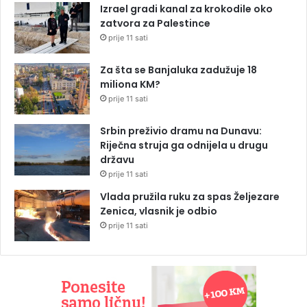
Izrael gradi kanal za krokodile oko
zatvora za Palestince
prije 11 sati
Za šta se Banjaluka zadužuje 18
miliona KM?
prije 11 sati
Srbin preživio dramu na Dunavu:
Riječna struja ga odnijela u drugu
državu
prije 11 sati
Vlada pružila ruku za spas Željezare
Zenica, vlasnik je odbio
prije 11 sati