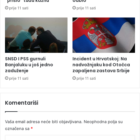
“prišio” tuđu kaznu
odbio
s
prije 11 sati
prije 11 sati
k
i
m
d
i
p
l
o
SNSD I PSS gurnuli
Incident u Hrvatskoj: Na
m
Banjaluku u još jedno
nadvožnjaku kod Otočca
a
zaduženje
zapaljena zastava Srbije
t
prije 11 sati
prije 11 sati
o
m
u
Komentariši
B
a
n
Vaša email adresa neće biti objavljivana.
Neophodna polja su
j
označena sa
*
a
l
K