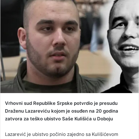
d
a
n
e
m
a
i
l
Vrhovni sud Republike Srpske potvrdio je presudu
Draženu Lazareviću kojom je osuđen na 20 godina
zatvora za teško ubistvo Saše Kulišića u Doboju
Lazarević je ubistvo počinio zajedno sa Kulišićevom