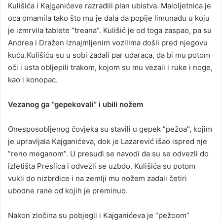
Kulišića i Kajganićeve razradili plan ubistva. Maloljetnica je
oca omamila tako što mu je dala da popije limunadu u koju
je izmrvila tablete ”treana”. Kulišić je od toga zaspao, pa su
Andrea i Dražen iznajmljenim vozilima došli pred njegovu
kuću.Kulišiću su u sobi zadali par udaraca, da bi mu potom
oči i usta obljepili trakom, kojom su mu vezali i ruke i noge,
kao i konopac.
Vezanog ga ”gepekovali” i ubili nožem
Onesposobljenog čovjeka su stavili u gepek ”pežoa”, kojim
je upravljala Kajganićeva, dok je Lazarević išao ispred nje
”reno meganom”. U presudi se navodi da su se odvezli do
izletišta Preslica i odvezli se uzbdo. Kulišića su potom
vukli do nizbrdice i na zemlji mu nožem zadali četiri
ubodne rane od kojih je preminuo.
Nakon zločina su pobjegli i Kajganićeva je ”pežoom”